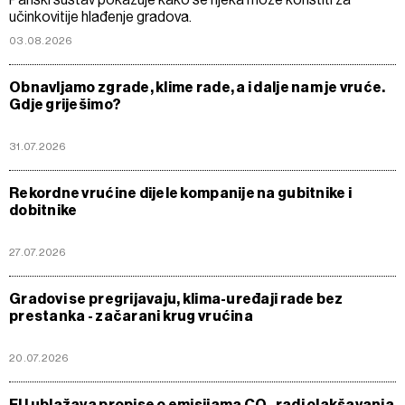
učinkovitije hlađenje gradova.
03.08.2026
Obnavljamo zgrade, klime rade, a i dalje nam je vruće.
Gdje griješimo?
31.07.2026
Rekordne vrućine dijele kompanije na gubitnike i
dobitnike
27.07.2026
Gradovi se pregrijavaju, klima-uređaji rade bez
prestanka - začarani krug vrućina
20.07.2026
EU ublažava propise o emisijama CO₂ radi olakšavanja