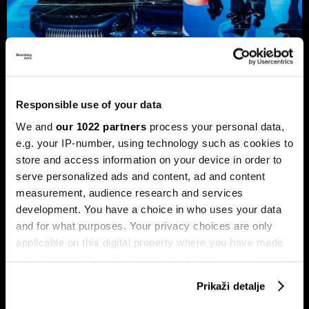
Preokret u autoindustriji: Geely
Responsible use of your data
preuzima inicijativu od BYD-a
We and
our 1022 partners
process your personal data,
Geely se u vremenima neizvjesnosti oslanja na globalnu
e.g. your IP-number, using technology such as cookies to
prodajnu mrežu i za kineski brend netipičnu raznolikost
store and access information on your device in order to
pogonskih sklopova, budući da proizvodi i modele s
motorima s unutarnjim izgaranjem.
serve personalized ads and content, ad and content
measurement, audience research and services
development. You have a choice in who uses your data
and for what purposes. Your privacy choices are only
applicable on this digital property where you have made
your choices. You can change or withdraw your consent
any time from the Cookie Declaration or by clicking on
Prikaži detalje
the Privacy trigger icon.