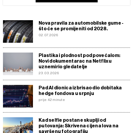
Nova pravila za automobilske gume -
što će se promijeniti od 2028.
02.07.2026
Plastika i plodnost pod povećalom:
Novi dokumentarac na Netflixu
uznemirio gledatelje
23.03.2026
Pad AI dionica izbrisao dio dobitaka
hedge fondova u srpnju
prije 42 minute
Kad selfie postane skuplji od
putovanja: Skrivena cijena lova na
savršenu fotografiju