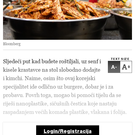
Bloomberg
TEXT SIZE
Sljedeći put kad budete roštiljali, uz senf i
-
+
kisele krastavce na stol slobodno dodajte
i kimchi. Naime, osim što ovaj korejski
specijalitet ide odlično uz burgere, dobar je i za
probavu. Povrh toga, mogao bi pomoći tijelu da se
riješi nanoplastike, sićušnih čestica koje nastaju
raspadanjem većih komada plastike, vlakana i folija.
Login/Registracija