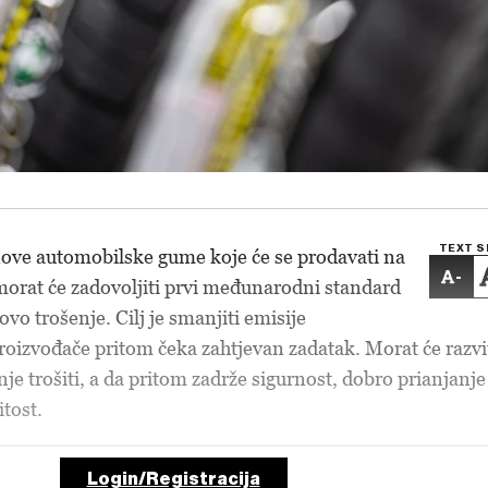
TEXT S
nove automobilske gume koje će se prodavati na
-
orat će zadovoljiti prvi međunarodni standard
ovo trošenje. Cilj je smanjiti emisije
roizvođače pritom čeka zahtjevan zadatak. Morat će razvi
e trošiti, a da pritom zadrže sigurnost, dobro prianjanje 
tost.
Login/Registracija