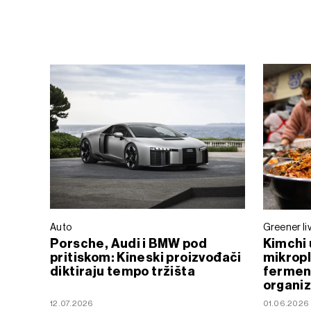
Auto
Greener li
Porsche, Audi i BMW pod
Kimchi 
pritiskom: Kineski proizvođači
mikropl
diktiraju tempo tržišta
ferment
organi
12.07.2026
01.06.2026