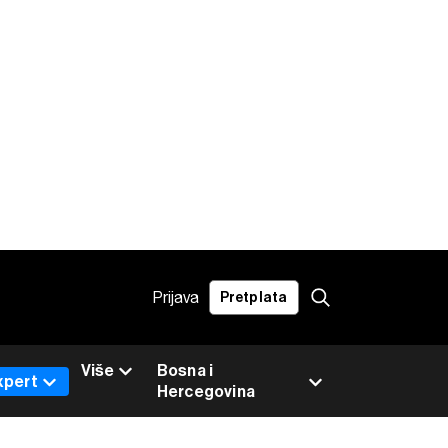
Prijava
Pretplata
Više
Bosna i
xpert
Hercegovina