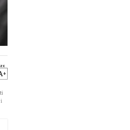
IZE
+
ti
i