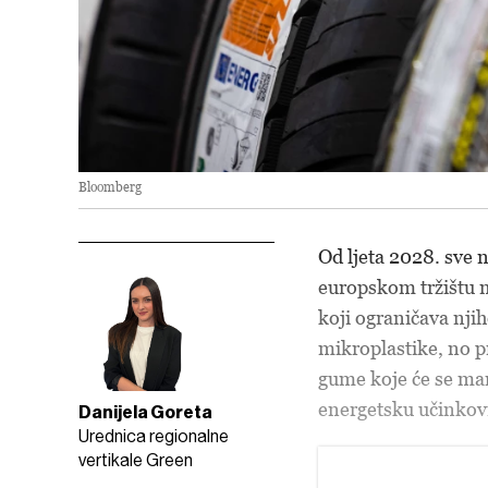
Bloomberg
Od ljeta 2028. sve 
europskom tržištu m
koji ograničava njih
mikroplastike, no p
gume koje će se manj
energetsku učinkovi
Danijela Goreta
Urednica regionalne
vertikale Green