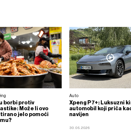
ving
Auto
u borbi protiv
Xpeng P7+: Luksuzni ki
astike: Može li ovo
automobil koji priča ka
irano jelo pomoći
navijen
zmu?
30.05.2026