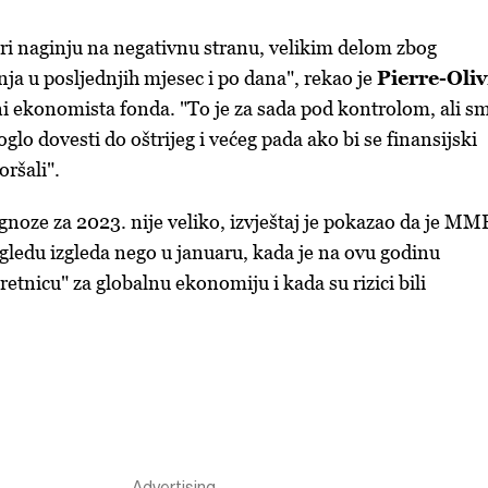
jeri naginju na negativnu stranu, velikim delom zbog
nja u posljednjih mjesec i po dana", rekao je
Pierre-Oliv
ni ekonomista fonda. "To je za sada pod kontrolom, ali s
glo dovesti do oštrijeg i većeg pada ako bi se finansijski
oršali".
noze za 2023. nije veliko, izvještaj je pokazao da je MM
gledu izgleda nego u januaru, kada je na ovu godinu
etnicu" za globalnu ekonomiju i kada su rizici bili