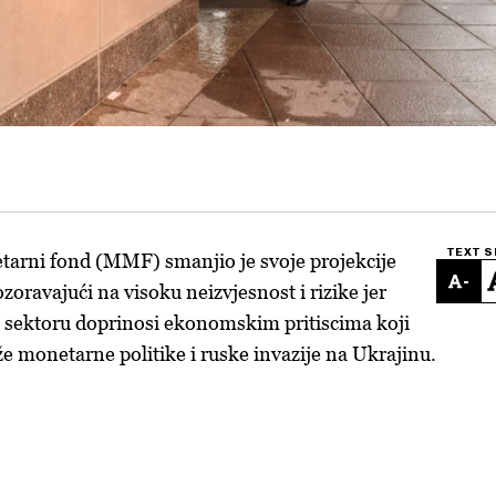
TEXT S
rni fond (MMF) smanjio je svoje projekcije
-
zoravajući na visoku neizvjesnost i rizike jer
 sektoru doprinosi ekonomskim pritiscima koji
že monetarne politike i ruske invazije na Ukrajinu.