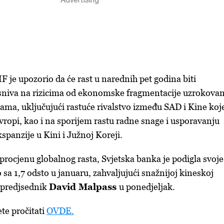
 je upozorio da će rast u narednih pet godina biti
asniva na rizicima od ekonomske fragmentacije uzrokova
ama, uključujući rastuće rivalstvo između SAD i Kine koje
ropi, kao i na sporijem rastu radne snage i usporavanju
spanzije u Kini i Južnoj Koreji.
rocjenu globalnog rasta, Svjetska banka je podigla svoje
 sa 1,7 odsto u januaru, zahvaljujući snažnijoj kineskoj
e predjsednik
David Malpass
u ponedjeljak.
te pročitati
OVDE.