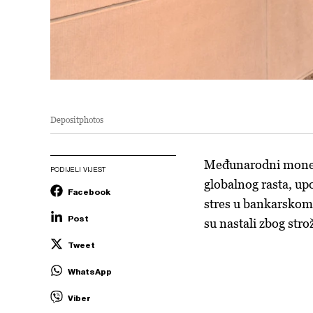
Depositphotos
Međunarodni moneta
PODIJELI VIJEST
globalnog rasta, upo
Facebook
stres u bankarskom
Post
su nastali zbog stro
Tweet
WhatsApp
Viber