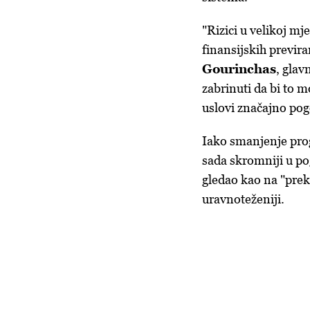
"Rizici u velikoj m
finansijskih previra
Gourinchas
, glav
zabrinuti da bi to mo
uslovi značajno pog
Iako smanjenje prog
sada skromniji u po
gledao kao na "prekr
uravnoteženiji.