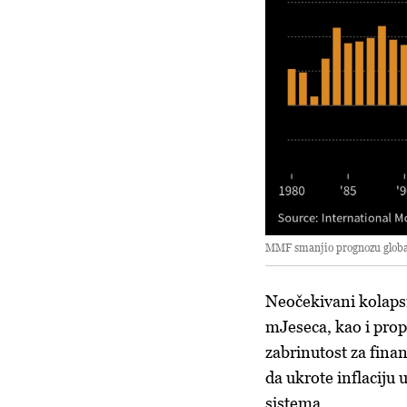
MMF smanjio prognozu globa
Neočekivani kolaps
mJeseca, kao i pro
zabrinutost za fina
da ukrote inflaciju
sistema.