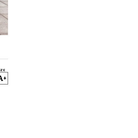
IZE
+