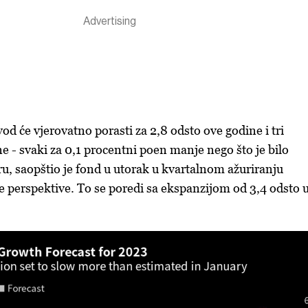
od će vjerovatno porasti za 2,8 odsto ove godine i tri
ne - svaki za 0,1 procentni poen manje nego što je bilo
u, saopštio je fond u utorak u kvartalnom ažuriranju
perspektive. To se poredi sa ekspanzijom od 3,4 odsto 