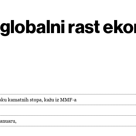
lobalni rast eko
isku kamatnih stopa, kažu iz MMF-a
januaru,