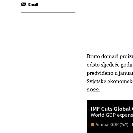
Email
Bruto domaći proizv
odsto sljedeće godi
predviđeno u januar
Svjetske ekonomske 
2022.