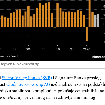
lnog rasta za 2023./Bloomberg
i
Silicon Valley Banka (SVB)
i Signature Banka prošlog
past
Credit Suisse Group AG
uzdrmali su tržišta i podstakli
nsijsku stabilnost, komplikujući pokušaje centralnih ban
 uz održavanje privrednog rasta i zdravlja bankarskog