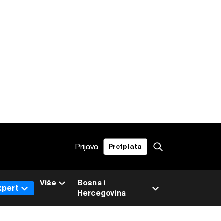
Prijava
Pretplata
Više
Bosna i
xpert
Hercegovina