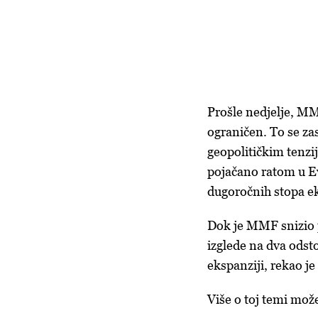
Prošle nedjelje, MMF
ograničen. To se z
geopolitičkim tenzij
pojačano ratom u Ev
dugoročnih stopa ek
Dok je MMF snizio p
izglede na dva odsto
ekspanziji, rekao j
Više o toj temi može