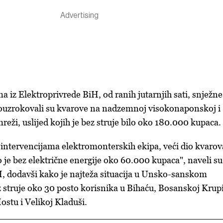
 iz Elektroprivrede BiH, od ranih jutarnjih sati, snježne
rouzrokovali su kvarove na nadzemnoj visokonaponskoj i
eži, uslijed kojih je bez struje bilo oko 180.000 kupaca.
 intervencijama elektromonterskih ekipa, veći dio kvarov
 je bez električne energije oko 60.000 kupaca", naveli su
, dodavši kako je najteža situacija u Unsko-sanskom
z struje oko 30 posto korisnika u Bihaću, Bosanskoj Krupi
stu i Velikoj Kladuši.