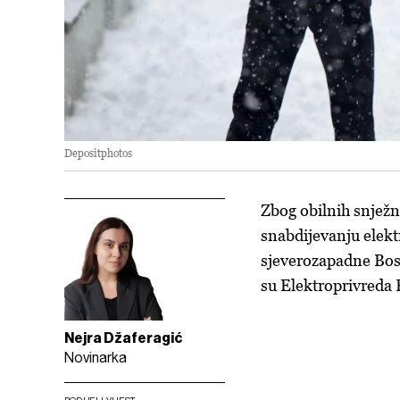
Depositphotos
Zbog obilnih snježn
snabdijevanju elekt
sjeverozapadne Bosn
su Elektroprivreda 
Nejra Džaferagić
Novinarka