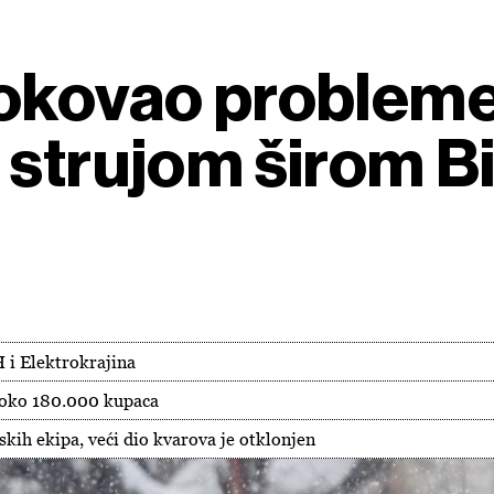
rokovao probleme
 strujom širom B
 i Elektrokrajina
lo oko 180.000 kupaca
kih ekipa, veći dio kvarova je otklonjen