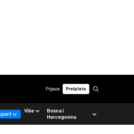
Prijava
Pretplata
Više
Bosna i
xpert
Hercegovina