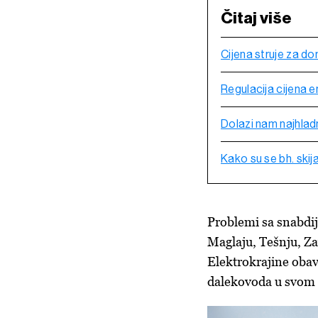
Čitaj više
Cijena struje za d
Regulacija cijena en
Dolazi nam najhladni
Kako su se bh. skij
Problemi sa snabdij
Maglaju, Tešnju, Z
Elektrokrajine obav
dalekovoda u svom 