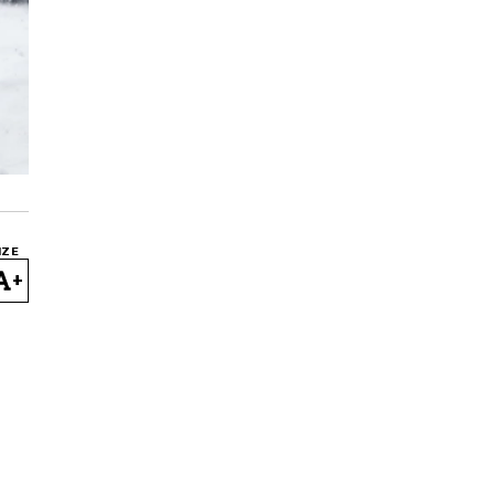
IZE
+