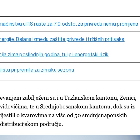
omaćinstva u RS raste za 7,9 odsto, za privredu nema promjena
ergije: Balans između zaštite privrede i tržišnih pritisaka
ja zima posljednjih godina, tu je i energetski rizik
ališta pripremila za zimsku sezonu
evanjem zabilježeni su i u Tuzlanskom kantonu, Zenici,
avidovićima, te u Srednjobosanskom kantonu, dok su iz
ijestili o kvarovima na više od 50 srednjenaponskih
distribucijskom području.