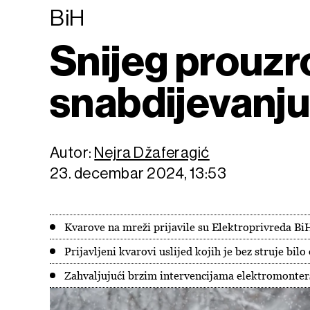
BiH
Snijeg prouz
snabdijevanju
Autor:
Nejra Džaferagić
23. decembar 2024, 13:53
Kvarove na mreži prijavile su Elektroprivreda BiH
Prijavljeni kvarovi uslijed kojih je bez struje bi
Zahvaljujući brzim intervencijama elektromonters