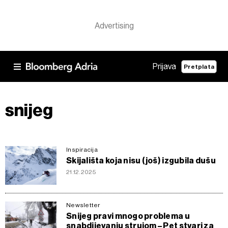
Prijava
Pretplata
snijeg
Inspiracija
Skijališta koja nisu (još) izgubila dušu
21.12.2025
Newsletter
Snijeg pravi mnogo problema u
snabdijevanju strujom – Pet stvari za