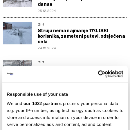
danas
25.12.2024
BiH
Struju nema najmanje 170.000
korisnika, zameteni putevi, odsječena
sela
24.12.2024
BiH
Snijeg prouzrokovao probleme u
snabdijevanju strujom širom BiH
23.12.2024
BiH
Responsible use of your data
Prve pahulje nagovještavaju spas
We and
our 1022 partners
process your personal data,
zimske sezone
e.g. your IP-number, using technology such as cookies to
11.01.2023
store and access information on your device in order to
serve personalized ads and content, ad and content
BiH