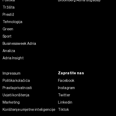
o vašim pravima pročitajte u našoj
Politici privatnosti
, a
Tržišta
o kolačićima i drugim sličnim tehnologijama u
Politici
Prestiž
kolačića
. Kolačiće u bilo kojem trenutku možete ponovno
Tehnologija
ažurirati klikom na „Prikaži detalje“. Privolu možete u bilo
Green
kojem trenutku povući bez negativnih posljedica.
Sport
Businessweek Adria
Analiza
Adria Insight
Zapratite nas
Impressum
Politika kolačića
Facebook
Pravila privatnosti
Instagram
Uvjeti korištenja
Twitter
Marketing
Linkedin
Korištenje umjetne inteligencije
Tiktok