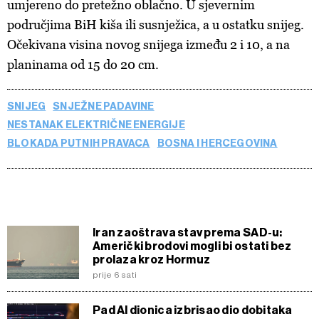
umjereno do pretežno oblačno. U sjevernim
područjima BiH kiša ili susnježica, a u ostatku snijeg.
Očekivana visina novog snijega između 2 i 10, a na
planinama od 15 do 20 cm.
SNIJEG
SNJEŽNE PADAVINE
NESTANAK ELEKTRIČNE ENERGIJE
BLOKADA PUTNIH PRAVACA
BOSNA I HERCEGOVINA
Iran zaoštrava stav prema SAD-u:
Američki brodovi mogli bi ostati bez
prolaza kroz Hormuz
prije 6 sati
Pad AI dionica izbrisao dio dobitaka