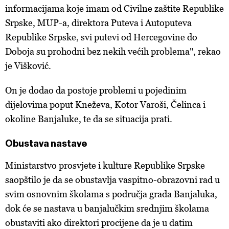
informacijama koje imam od Civilne zaštite Republike
o kolačićima i drugim sličnim tehnologijama u
Politici
Srpske, MUP-a, direktora Puteva i Autoputeva
kolačića
. Kolačiće u bilo kojem trenutku možete ponovno
ažurirati klikom na „Prikaži detalje“. Privolu možete u bilo
Republike Srpske, svi putevi od Hercegovine do
kojem trenutku povući bez negativnih posljedica.
Doboja su prohodni bez nekih većih problema", rekao
je Višković.
On je dodao da postoje problemi u pojedinim
dijelovima poput Kneževa, Kotor Varoši, Čelinca i
okoline Banjaluke, te da se situacija prati.
Obustava nastave
Ministarstvo prosvjete i kulture Republike Srpske
saopštilo je da se obustavlja vaspitno-obrazovni rad u
svim osnovnim školama s područja grada Banjaluka,
dok će se nastava u banjalučkim srednjim školama
obustaviti ako direktori procijene da je u datim