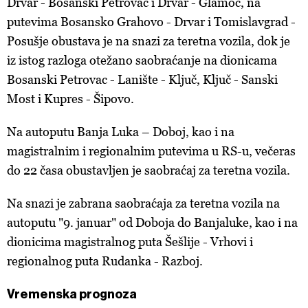
Drvar - Bosanski Petrovac i Drvar - Glamoč, na
putevima Bosansko Grahovo - Drvar i Tomislavgrad -
Posušje obustava je na snazi za teretna vozila, dok je
iz istog razloga otežano saobraćanje na dionicama
Bosanski Petrovac - Lanište - Ključ, Ključ - Sanski
Most i Kupres - Šipovo.
Na autoputu Banja Luka – Doboj, kao i na
magistralnim i regionalnim putevima u RS-u, večeras
do 22 časa obustavljen je saobraćaj za teretna vozila.
Na snazi je zabrana saobraćaja za teretna vozila na
autoputu "9. januar" od Doboja do Banjaluke, kao i na
dionicima magistralnog puta Šešlije - Vrhovi i
regionalnog puta Rudanka - Razboj.
Vremenska prognoza