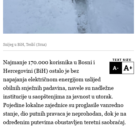
Snijeg u BiH, Teslić (Srna)
TEXT SIZE
Najmanje 170.000 korisnika u Bosni i
-
+
Hercegovini (BiH) ostalo je bez
napajanja električnom energijom uslijed
obilnih snježnih padavina, navele su nadležne
institucije u saopštenjima za javnost u utorak.
Pojedine lokalne zajednice su proglasile vanredno
stanje, dio putnih pravaca je neprohodan, dok je na
određenim putevima obustavljen teretni saobraćaj.