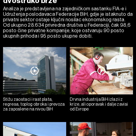
dvostruko brže
Analiza je predstavljena na zajedničkom sastanku FIA-e i
Udruženja poslodavaca Federacije BiH, gdje je istaknuto da
privatni sektor ostaje ključni nosilac ekonomskog rasta.
Od ukupno 28.634 privredna društva u Federaciji, čak 98,6
posto čine privatne kompanije, koje ostvaruju 90 posto
ukupnih prihoda i 95 posto ukupne dobiti.
Stižu zaostaci i rast plata,
Drvna industrija BiH izlazi iz
regresa, toplog obroka i prevoza
krize, ali oporavak i dalje zavisi
za zaposlene na nivou BiH
od Evrope