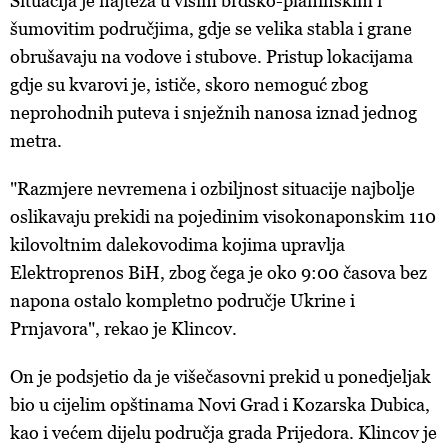
Situacija je najteža u višim brdsko-planinskim i
šumovitim područjima, gdje se velika stabla i grane
obrušavaju na vodove i stubove. Pristup lokacijama
gdje su kvarovi je, ističe, skoro nemoguć zbog
neprohodnih puteva i snježnih nanosa iznad jednog
metra.
"Razmjere nevremena i ozbiljnost situacije najbolje
oslikavaju prekidi na pojedinim visokonaponskim 110
kilovoltnim dalekovodima kojima upravlja
Elektroprenos BiH, zbog čega je oko 9:00 časova bez
napona ostalo kompletno područje Ukrine i
Prnjavora", rekao je Klincov.
On je podsjetio da je višečasovni prekid u ponedjeljak
bio u cijelim opštinama Novi Grad i Kozarska Dubica,
kao i većem dijelu područja grada Prijedora. Klincov je