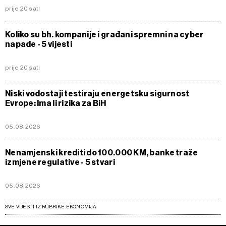
prije 20 sati
Koliko su bh. kompanije i građani spremni na cyber
napade - 5 vijesti
prije 20 sati
Niski vodostaji testiraju energetsku sigurnost
Evrope: Ima li rizika za BiH
05.08.2026
Nenamjenski krediti do 100.000 KM, banke traže
izmjene regulative - 5 stvari
05.08.2026
SVE VIJESTI IZ RUBRIKE EKONOMIJA