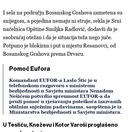
I sela na području Bosanskog Grahova zametena su
snijegom, a pojedina nemaju ni struje, rekla je Srni
načelnica Opštine Smiljka Radlović, dodavši da je
saobraćaj otežan i da je situacija teža nego juče.
Potpuno je blokiran i put u mjestu Resanovci, od
Bosanskog Grahova prema Drvaru.
Pomoć Eufora
Komandant EUFOR-a Laslo Štic je u
telefonskom razgovoru s ministrom
bezbjednosti u Savjetu ministara Nenadom
Nešićem potvrdio spremnost EUFOR-a da
pruži pomoć u rješavanju poteškoća izazvanih
obilnim snježnim padavinama, saopšteno je iz
Ministarstva bezbjednosti u Savjetu ministara.
U Tesliću, Kneževu i Kotor Varoši proglašeno