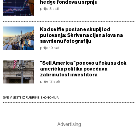
hedge fondova u srpnju
prije 8 sati
Kad selfie postane skuplji od
putovanja: Skrivena cijena lova na
savršenu fotografiju
prije 10 sati
"Sell America" ponovo u fokusu dok
američka politika povećava
zabrinutost investitora
prije 12 sati
SVE VIJESTI IZ RUBRIKE EKONOMIJA