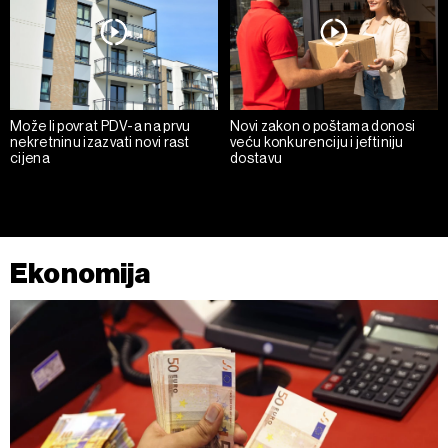
Može li povrat PDV-a na prvu
Novi zakon o poštama donosi
nekretninu izazvati novi rast
veću konkurenciju i jeftiniju
cijena
dostavu
Ekonomija