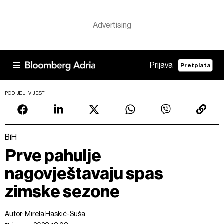
Prijava
Pretplata
PODIJELI VIJEST
BiH
Prve pahulje
nagovještavaju spas
zimske sezone
Autor:
Mirela Haskić-Suša