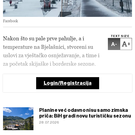
Facebook
TEXT SIZE
Nakon što su pale prve pahulje, a i
-
+
temperature na Bjelašnici, stvoreni su
uslovi za vještačko osnježavanje, a time i
za početak skijaške i borderske sezone.
Login/Registracija
Planine već odavno nisu samo zimska
priča: BiH gradi novu turističku sezonu
28.07.2026