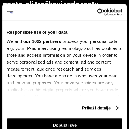
posto, ali troškovi rada rastu
dvostruko brže
Analiza je predstavljena na zajedničkom sastanku FIA-e i
Udruženja poslodavaca Federacije BiH, gdje je istaknuto da
privatni sektor ostaje ključni nosilac ekonomskog rasta.
Responsible use of your data
Od ukupno 28.634 privredna društva u Federaciji, čak 98,6
posto čine privatne kompanije, koje ostvaruju 90 posto
We and
our 1022 partners
process your personal data,
ukupnih prihoda i 95 posto ukupne dobiti.
e.g. your IP-number, using technology such as cookies to
store and access information on your device in order to
serve personalized ads and content, ad and content
measurement, audience research and services
development. You have a choice in who uses your data
and for what purposes. Your privacy choices are only
applicable on this digital property where you have made
your choices. You can change or withdraw your consent
any time from the Cookie Declaration or by clicking on
Stižu zaostaci i rast plata,
Drvna industrija BiH izlazi iz
Prikaži detalje
regresa, toplog obroka i prevoza
krize, ali oporavak i dalje zavisi
the Privacy trigger icon.
za zaposlene na nivou BiH
od Evrope
If you allow, we would also like to:
Dopusti sve