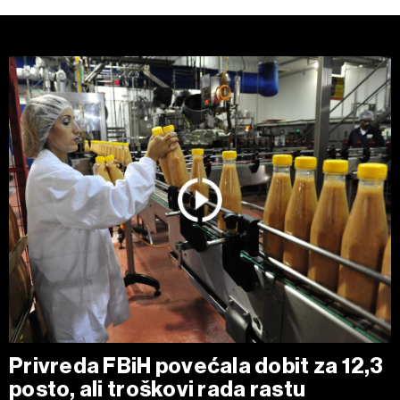
Privreda FBiH povećala dobit za 12,3
posto, ali troškovi rada rastu