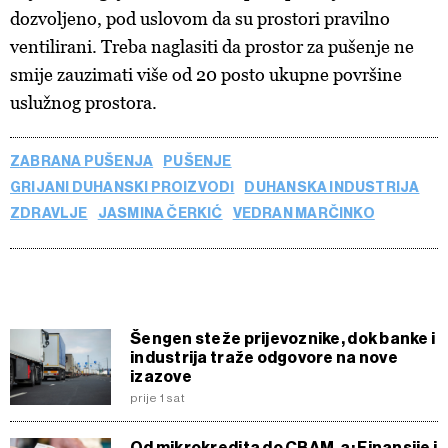
dozvoljeno, pod uslovom da su prostori pravilno
ventilirani. Treba naglasiti da prostor za pušenje ne
smije zauzimati više od 20 posto ukupne površine
uslužnog prostora.
ZABRANA PUŠENJA
PUŠENJE
GRIJANI DUHANSKI PROIZVODI
DUHANSKA INDUSTRIJA
ZDRAVLJE
JASMINA ČERKIĆ
VEDRAN MARČINKO
Šengen steže prijevoznike, dok banke i
industrija traže odgovore na nove
izazove
prije 1 sat
Od mikrokredita do CBAM-a: Finansije i