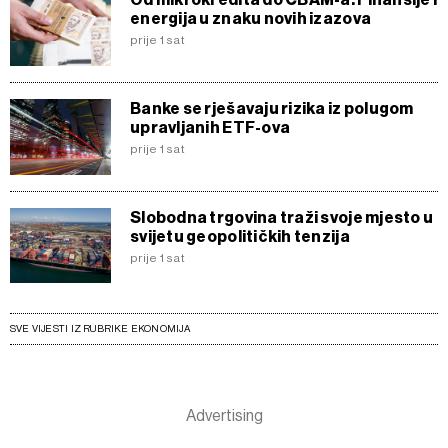
energija u znaku novih izazova
prije 1 sat
Banke se rješavaju rizika iz polugom
upravljanih ETF-ova
prije 1 sat
Slobodna trgovina traži svoje mjesto u
svijetu geopolitičkih tenzija
prije 1 sat
SVE VIJESTI IZ RUBRIKE EKONOMIJA