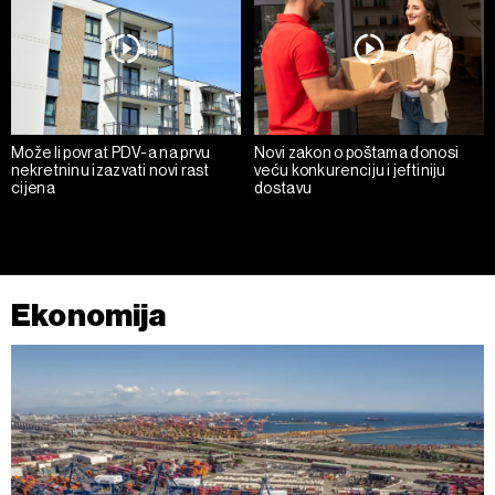
Može li povrat PDV-a na prvu
Novi zakon o poštama donosi
nekretninu izazvati novi rast
veću konkurenciju i jeftiniju
cijena
dostavu
Ekonomija