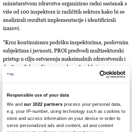
ministarstvom zdravstva organizirao radni sastanak s
više od 100 inspektora iz različitih sektora kako bi se
analizirali rezultati implementacije i identificirali
izazovi.
"Kroz kontinuiranu podršku inspektorima, poslovnim
subjektima i javnosti, PROI predvodi multisektorski
pristup u cilju ostvarenja maksimalnih zdravstvenih i
društvenih benefita ovog zakona", rekla je.
Manipulacija sistemom
Na osnovu zaključaka, planirane su tehničke dorade
Responsible use of your data
zakona za otklanjanje neusklađenosti nastalih u
We and
our 1022 partners
process your personal data,
parlamentarnim procedurama. Čekrić je dodala da
e.g. your IP-number, using technology such as cookies to
postoje manjkavosti u ovom zakonu i da će ga trebati
store and access information on your device in order to
serve personalized ads and content, ad and content
popraviti u prvom redu jer još uvijek nije dokazano da