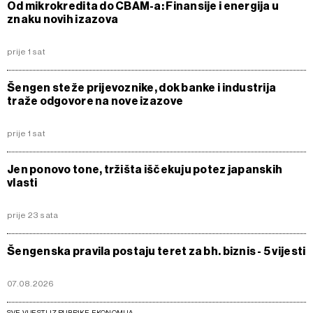
Od mikrokredita do CBAM-a: Finansije i energija u
znaku novih izazova
prije 1 sat
Šengen steže prijevoznike, dok banke i industrija
traže odgovore na nove izazove
prije 1 sat
Jen ponovo tone, tržišta iščekuju potez japanskih
vlasti
prije 23 sata
Šengenska pravila postaju teret za bh. biznis - 5 vijesti
07.08.2026
SVE VIJESTI IZ RUBRIKE EKONOMIJA