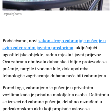
o vašim pravima pročitajte u našoj
Politici privatnosti
, a
o kolačićima i drugim sličnim tehnologijama u
Politici
Depositphotos
kolačića
. Kolačiće u bilo kojem trenutku možete ponovno
ažurirati klikom na „Prikaži detalje“. Privolu možete u bilo
kojem trenutku povući bez negativnih posljedica.
Podsjećamo, novi
zakon strogo zabranjuje pušenje u
svim zatvorenim javnim prostorima
, uključujući
ugostiteljske objekte, radna mjesta i javni prijevoz.
Ova zabrana obuhvata duhanske i biljne proizvode za
pušenje, nargile i vodene lule, dok upotreba
tehnologije zagrijavanja duhana neće biti zabranjena.
Pored toga, zabranjeno je pušenje u privatnim
vozilima kada je prisutna maloljetna osoba. Definiraju
se izuzeci od zabrane pušenja, detaljno razrađeni u
podzakonskom aktu koji propisuje uslove za