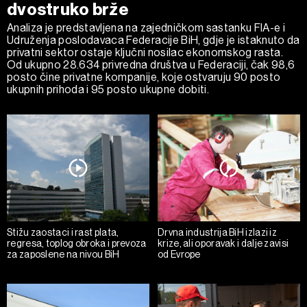
dvostruko brže
Analiza je predstavljena na zajedničkom sastanku FIA-e i
Udruženja poslodavaca Federacije BiH, gdje je istaknuto da
privatni sektor ostaje ključni nosilac ekonomskog rasta.
Od ukupno 28.634 privredna društva u Federaciji, čak 98,6
posto čine privatne kompanije, koje ostvaruju 90 posto
ukupnih prihoda i 95 posto ukupne dobiti.
Stižu zaostaci i rast plata,
Drvna industrija BiH izlazi iz
regresa, toplog obroka i prevoza
krize, ali oporavak i dalje zavisi
za zaposlene na nivou BiH
od Evrope