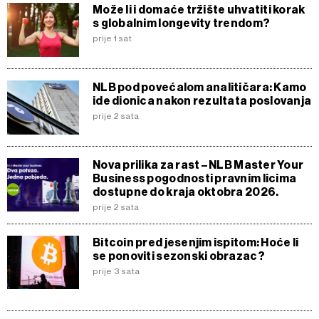
Može li i domaće tržište uhvatiti korak
s globalnim longevity trendom?
prije 1 sat
NLB pod povećalom analitičara: Kamo
ide dionica nakon rezultata poslovanja
prije 2 sata
Nova prilika za rast – NLB Master Your
Business pogodnosti pravnim licima
dostupne do kraja oktobra 2026.
prije 2 sata
Bitcoin pred jesenjim ispitom: Hoće li
se ponoviti sezonski obrazac?
prije 3 sata