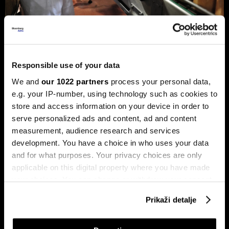
Privreda FBiH povećala dobit za 12,3
posto, ali troškovi rada rastu
Responsible use of your data
dvostruko brže
We and
our 1022 partners
process your personal data,
Analiza je predstavljena na zajedničkom sastanku FIA-e i
Udruženja poslodavaca Federacije BiH, gdje je istaknuto da
e.g. your IP-number, using technology such as cookies to
privatni sektor ostaje ključni nosilac ekonomskog rasta.
store and access information on your device in order to
Od ukupno 28.634 privredna društva u Federaciji, čak 98,6
serve personalized ads and content, ad and content
posto čine privatne kompanije, koje ostvaruju 90 posto
ukupnih prihoda i 95 posto ukupne dobiti.
measurement, audience research and services
development. You have a choice in who uses your data
and for what purposes. Your privacy choices are only
applicable on this digital property where you have made
your choices. You can change or withdraw your consent
any time from the Cookie Declaration or by clicking on
Prikaži detalje
the Privacy trigger icon.
If you allow, we would also like to: