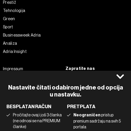
Prestiž
Tehnologija
Green
Sport
Businessweek Adria
Analiza
Adria Insight
Zapratite nas
Impressum
Politika kolačića
Facebook
Pravila privatnosti
Instagram
Nastavite čitati odabirom jedne od opcija
u nastavku.
Uvjeti korištenja
Twitter
Marketing
Linkedin
BESPLATAN RAČUN
PRETPLATA
Korištenje umjetne inteligencije
Tiktok
Pročitajte ovaj i još 3 članka
Neograničen
pristup
(ne odnosi se na PREMIUM
premium sadržaju na svih 5
članke)
portala