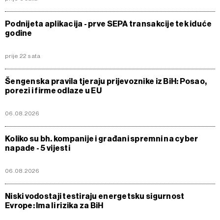
Podnijeta aplikacija - prve SEPA transakcije tek iduće
godine
prije 22 sata
Šengenska pravila tjeraju prijevoznike iz BiH: Posao,
porezi i firme odlaze u EU
06.08.2026
Koliko su bh. kompanije i građani spremni na cyber
napade - 5 vijesti
06.08.2026
Niski vodostaji testiraju energetsku sigurnost
Evrope: Ima li rizika za BiH