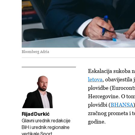
Bloomberg Adria
Eskalacija sukoba 
letova
, obavijestila
plovidbe (Eurocontr
Hercegovine. O tome
plovidbi (
BHANSA
zračnog prometa i t
Rijad Durkić
Glavni urednik redakcije
godine.
BiH i urednik regionalne
vertikale Sport