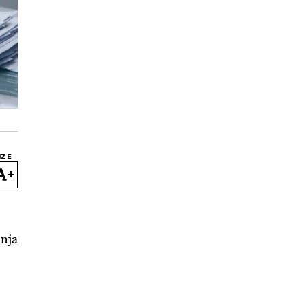
IZE
+
anja