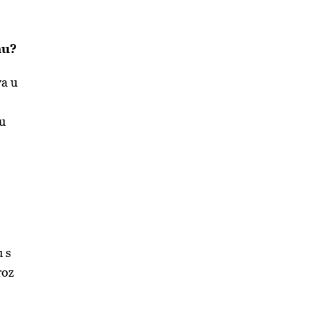
hu?
va u
 u
 s
roz