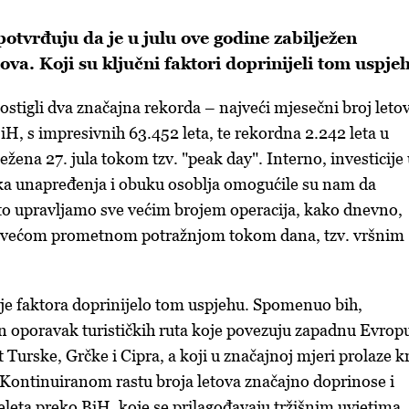
otvrđuju da je u julu ove godine zabilježen
ova. Koji su ključni faktori doprinijeli tom uspje
ostigli dva značajna rekorda – najveći mjesečni broj leto
H, s impresivnih 63.452 leta, te rekordna 2.242 leta u
žena 27. jula tokom tzv. "peak day". Interno, investicije
ška unapređenja i obuku osoblja omogućile su nam da
to upravljamo sve većim brojem operacija, kako dnevno,
najvećom prometnom potražnjom tokom dana, tzv. vršnim
je faktora doprinijelo tom uspjehu. Spomenuo bih,
 oporavak turističkih ruta koje povezuju zapadnu Evropu
Turske, Grčke i Cipra, a koji u značajnoj mjeri prolaze k
 Kontinuiranom rastu broja letova značajno doprinose i
eleta preko BiH, koje se prilagođavaju tržišnim uvjetima,