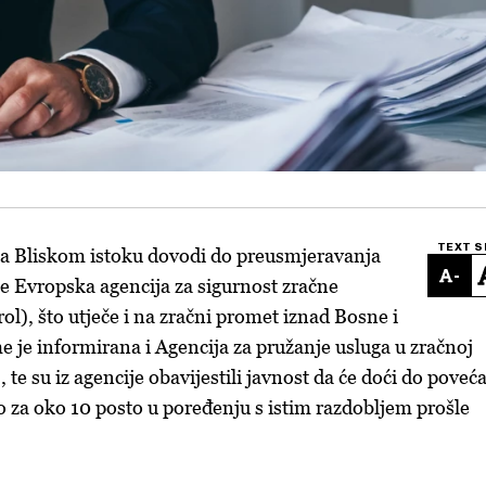
TEXT S
na Bliskom istoku dovodi do preusmjeravanja
-
 je Evropska agencija za sigurnost zračne
ol), što utječe i na zračni promet iznad Bosne i
 je informirana i Agencija za pružanje usluga u zračnoj
), te su iz agencije obavijestili javnost da će doći do poveć
o za oko 10 posto u poređenju s istim razdobljem prošle