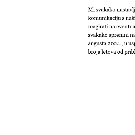
Mi svakako nastavlj
komunikaciju s na
reagirati na event
svakako spremni na 
augusta 2024., u usp
broja letova od pri