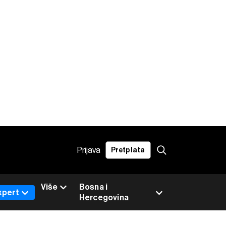
Prijava
Pretplata
Više
Bosna i
xpert
Hercegovina