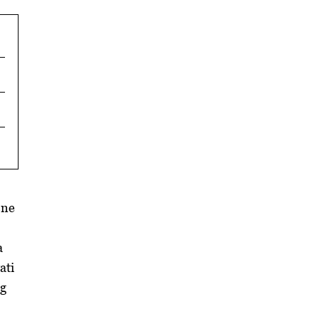
sne
a
ati
og