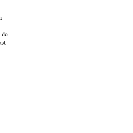
i
a do
ast