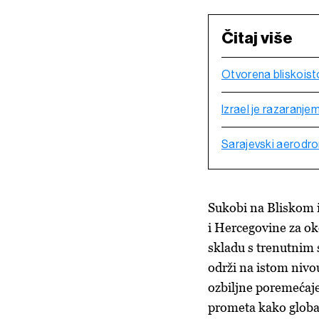
Čitaj više
Otvorena bliskoisto
Izrael je razaranje
Sarajevski aerodro
Sukobi na Bliskom 
i Hercegovine za ok
skladu s trenutnim 
održi na istom nivou
ozbiljne poremećaje
prometa kako global