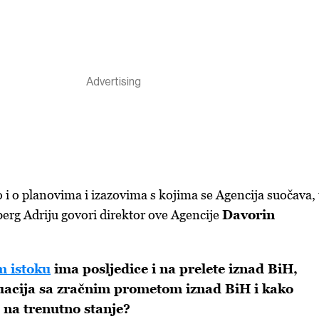
 i o planovima i izazovima s kojima se Agencija suočava,
erg Adriju govori direktor ove Agencije
Davorin
m istoku
ima posljedice i na prelete iznad BiH,
tuacija sa zračnim prometom iznad BiH i kako
na trenutno stanje?