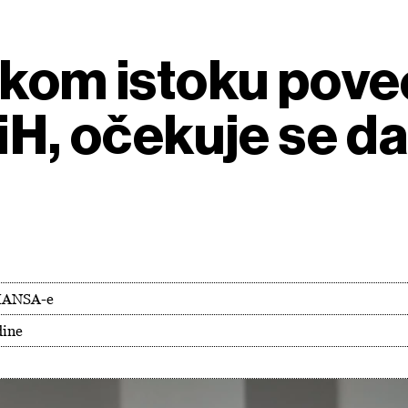
skom istoku poveć
iH, očekuje se dal
BHANSA-e
dine