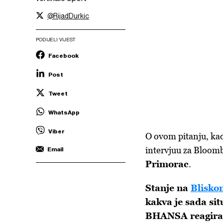
@RijadDurkic
PODIJELI VIJEST
Facebook
Post
Tweet
WhatsApp
Viber
O ovom pitanju, kao
intervjuu za Bloomb
Email
Primorac
.
Stanje na
Blisko
kakva je sada si
BHANSA reagira 