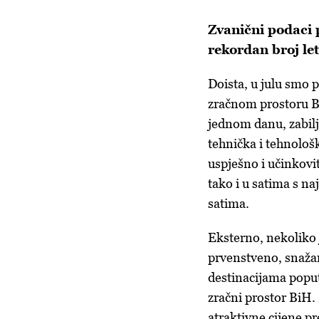
Zvanični podaci p
rekordan broj let
Doista, u julu smo p
zračnom prostoru Bi
jednom danu, zabilje
tehnička i tehnolo
uspješno i učinkovi
tako i u satima s 
satima.
Eksterno, nekoliko 
prvenstveno, snažan
destinacijama poput 
zračni prostor BiH.
atraktivne cijene pr