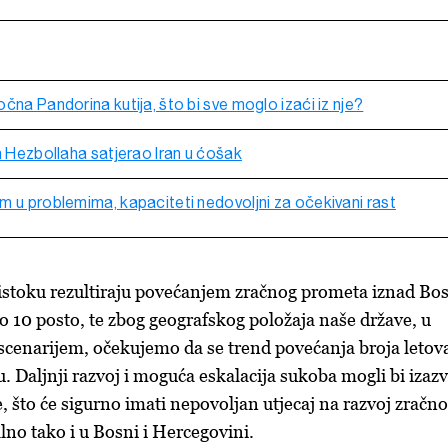
čna Pandorina kutija, što bi sve moglo izaći iz nje?
m Hezbollaha satjerao Iran u ćošak
m u problemima, kapaciteti nedovoljni za očekivani rast
istoku rezultiraju povećanjem zračnog prometa iznad Bo
o 10 posto, te zbog geografskog položaja naše države, u
scenarijem, očekujemo da se trend povećanja broja letov
. Daljnji razvoj i moguća eskalacija sukoba mogli bi izazv
, što će sigurno imati nepovoljan utjecaj na razvoj zračn
no tako i u Bosni i Hercegovini.