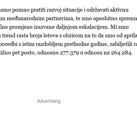
amo pomno pratiti razvoj situacije i održavati aktivnu
šim međunarodnim partnerima, te smo apsolutno spremn
ualne promjene izazvane daljnjom eskalacijom. Mi smo
trend rasta broja letova s obzirom na to da smo od april
oredbi s istim razdobljem prethodne godine, zabilježili r
bližno pet posto, odnosno 277.379 u odnosu na 264.284.