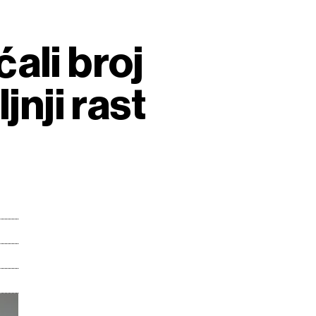
ali broj
jnji rast