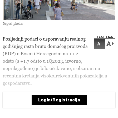
Depositphotos
TEXT SIZE
Posljednji podaci o usporavanju realnog
-
+
godišnjeg rasta bruto domaćeg proizvoda
(BDP) u Bosni i Hercegovini na +1,2
odsto (s +1,7 odsto u 1Q2023, izvorno,
neprilagođeno) je bilo očekivano, s obzirom na
recentna kretanja visokofrekventnih pokazatelja u
gospodarstvu.
Login/Registracija