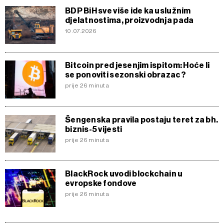
BDP BiH sve više ide ka uslužnim
djelatnostima, proizvodnja pada
10.07.2026
Bitcoin pred jesenjim ispitom: Hoće li
se ponoviti sezonski obrazac?
prije 26 minuta
Šengenska pravila postaju teret za bh.
biznis-5 vijesti
prije 26 minuta
BlackRock uvodi blockchain u
evropske fondove
prije 26 minuta