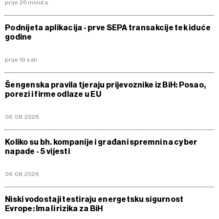
prije 26 minuta
Podnijeta aplikacija - prve SEPA transakcije tek iduće
godine
prije 19 sati
Šengenska pravila tjeraju prijevoznike iz BiH: Posao,
porezi i firme odlaze u EU
06.08.2026
Koliko su bh. kompanije i građani spremni na cyber
napade - 5 vijesti
06.08.2026
Niski vodostaji testiraju energetsku sigurnost
Evrope: Ima li rizika za BiH