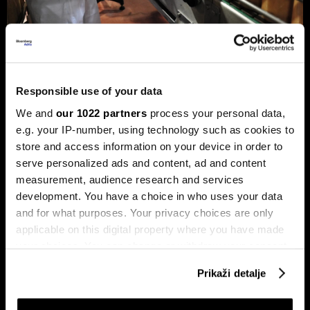
Privreda FBiH povećala dobit za 12,3
posto, ali troškovi rada rastu
Responsible use of your data
dvostruko brže
We and
our 1022 partners
process your personal data,
Analiza je predstavljena na zajedničkom sastanku FIA-e i
e.g. your IP-number, using technology such as cookies to
Udruženja poslodavaca Federacije BiH, gdje je istaknuto da
privatni sektor ostaje ključni nosilac ekonomskog rasta.
store and access information on your device in order to
Od ukupno 28.634 privredna društva u Federaciji, čak 98,6
serve personalized ads and content, ad and content
posto čine privatne kompanije, koje ostvaruju 90 posto
measurement, audience research and services
ukupnih prihoda i 95 posto ukupne dobiti.
development. You have a choice in who uses your data
and for what purposes. Your privacy choices are only
applicable on this digital property where you have made
your choices. You can change or withdraw your consent
any time from the Cookie Declaration or by clicking on
Prikaži detalje
the Privacy trigger icon.