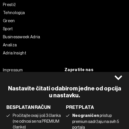
Prestiž
Tehnologija
Green
Sport
Businessweek Adria
Analiza
Adria Insight
Zapratite nas
Impressum
Politika kolačića
Facebook
Pravila privatnosti
Instagram
Nastavite čitati odabirom jedne od opcija
Uvjeti korištenja
u nastavku.
Twitter
Marketing
Linkedin
BESPLATAN RAČUN
PRETPLATA
Korištenje umjetne inteligencije
Tiktok
Pročitajte ovaj i još 3 članka
Neograničen
pristup
(ne odnosi se na PREMIUM
premium sadržaju na svih 5
članke)
portala