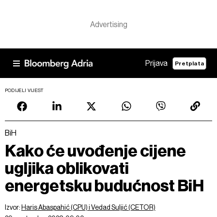
Prijava
Pretplata
PODIJELI VIJEST
BiH
Kako će uvođenje cijene
ugljika oblikovati
energetsku budućnost BiH
Izvor:
Haris Abaspahić (CPU) i Vedad Suljić (CETOR)