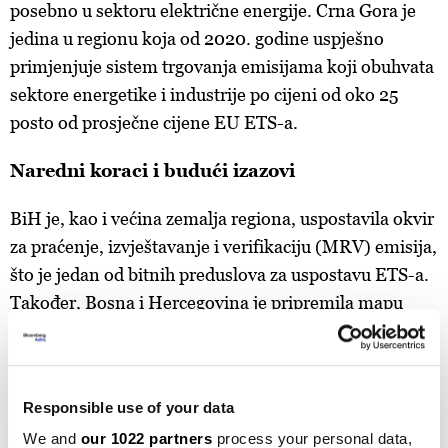
posebno u sektoru električne energije. Crna Gora je
jedina u regionu koja od 2020. godine uspješno
primjenjuje sistem trgovanja emisijama koji obuhvata
sektore energetike i industrije po cijeni od oko 25
posto od prosječne cijene EU ETS-a.
Naredni koraci i budući izazovi
BiH je, kao i većina zemalja regiona, uspostavila okvir
za praćenje, izvještavanje i verifikaciju (MRV) emisija,
što je jedan od bitnih preduslova za uspostavu ETS-a.
Također, Bosna i Hercegovina je pripremila mapu
puta za trgovanje emisijama i počela razmatrati opcije
i planirati provođenje različitih elemenata sistema
trgovanja i pratećeg zakonodavstva s ciljem
Responsible use of your data
pravovremenog određivanja cijena i opsega obuhvata
We and
our 1022 partners
process your personal data,
ovog poreza.