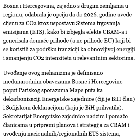
Bosna i Hercegovina, zajedno s drugim zemljama u
regionu, odabrala je opciju da do 2026. godine uvede
cijenu za CO2 kroz uspostavu Sistema trgovanja
emisijama (ETS), kako bi izbjegla efekte CBAM-a i
generisala domaće prihode (a ne prihode EU) koji bi
se koristili za podršku tranziciji ka obnovljivoj energiji
i smanjenju CO2 intenziteta u relevantnim sektorima.
Uvođenje ovog mehanizma je definisano
međunarodnim obavezama Bosne i Hercegovine
poput Pariskog sporazuma Mape puta ka
dekarbonizaciji Energetske zajednice (čiji je BiH član)
i Sofijskom deklaracijom (koju je BiH prihvatila).
Sekretarijat Energetske zajednice nadzire i pomaže
članicama u pripremi planova i strategija za CBAM i
uvođenju nacionalnih/regionalnih ETS sistema,