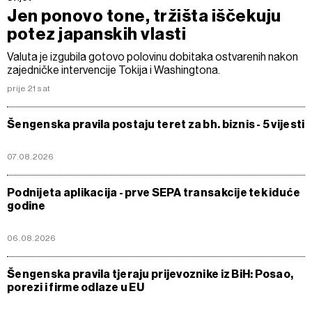
Jen ponovo tone, tržišta iščekuju
potez japanskih vlasti
Valuta je izgubila gotovo polovinu dobitaka ostvarenih nakon
zajedničke intervencije Tokija i Washingtona.
prije 21 sat
Šengenska pravila postaju teret za bh. biznis - 5 vijesti
07.08.2026
Podnijeta aplikacija - prve SEPA transakcije tek iduće
godine
06.08.2026
Šengenska pravila tjeraju prijevoznike iz BiH: Posao,
porezi i firme odlaze u EU