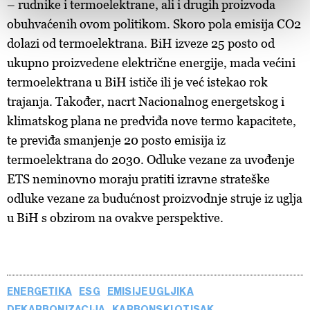
– rudnike i termoelektrane, ali i drugih proizvoda
and set your preferences in the
details section
.
obuhvaćenih ovom politikom. Skoro pola emisija CO2
Zajednički voditelji obrade su HD-WIN ARENA SPORT
dolazi od termoelektrana. BiH izveze 25 posto od
d.o.o. i
Partneri
. Više o podacima koje obrađujemo kao i
ukupno proizvedene električne energije, mada većini
o vašim pravima pročitajte u našoj
Politici privatnosti
, a
termoelektrana u BiH ističe ili je već istekao rok
o kolačićima i drugim sličnim tehnologijama u
Politici
trajanja. Također, nacrt Nacionalnog energetskog i
kolačića
. Kolačiće u bilo kojem trenutku možete ponovno
klimatskog plana ne predviđa nove termo kapacitete,
ažurirati klikom na „Prikaži detalje“. Privolu možete u bilo
kojem trenutku povući bez negativnih posljedica.
te previđa smanjenje 20 posto emisija iz
termoelektrana do 2030. Odluke vezane za uvođenje
ETS neminovno moraju pratiti izravne strateške
odluke vezane za budućnost proizvodnje struje iz uglja
u BiH s obzirom na ovakve perspektive.
ENERGETIKA
ESG
EMISIJE UGLJIKA
DEKARBONIZACIJA
KARBONSKI OTISAK