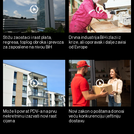
Stižu zaostaci i rast plata,
Drvna industrija BiH izlazi iz
regresa, toplog obroka i prevoza
krize, ali oporavak i dalje zavisi
za zaposlene na nivou BiH
od Evrope
Može li povrat PDV-a na prvu
Novi zakon o poštama donosi
nekretninu izazvati novi rast
veću konkurenciju i jeftiniju
cijena
dostavu