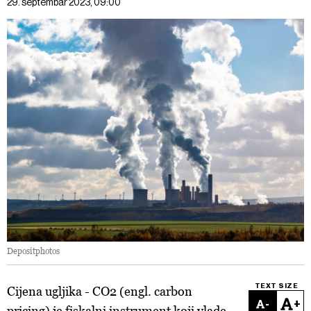
29. septembar 2023, 09:00
Depositphotos
TEXT SIZE
Cijena ugljika - CO2 (engl. carbon
-
+
pricing) je fiskalni instrument koji vlade