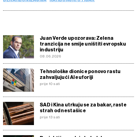
Juan Verde upozorava: Zelena
tranzicija ne smije uništiti evropsku
industriju
08.06.2026
Tehnološke dionice ponovo rastu
zahvaljujući AI euforiji
prije 10 sati
SAD i Kina utrkuju se za bakar, raste
strah od nestašice
prije 13 sati