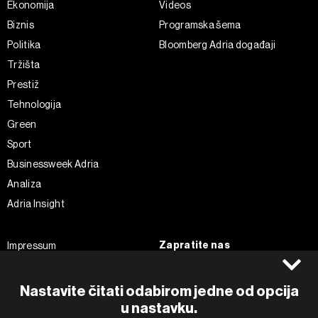
Ekonomija
Videos
Biznis
Programska šema
Politika
Bloomberg Adria događaji
Tržišta
Prestiž
Tehnologija
Green
Sport
Businessweek Adria
Analiza
Adria Insight
Zapratite nas
Impressum
Politika kolačića
Facebook
Pravila privatnosti
Instagram
Nastavite čitati odabirom jedne od opcija
u nastavku.
Uvjeti korištenja
Twitter