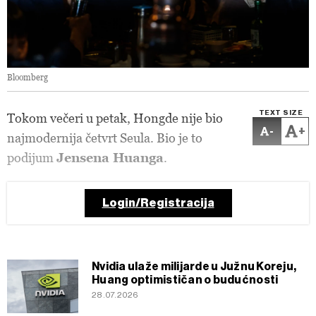
Bloomberg
TEXT SIZE
Tokom večeri u petak, Hongde nije bio
-
+
najmodernija četvrt Seula. Bio je to
podijum
Jensena Huanga
.
Login/Registracija
Nvidia ulaže milijarde u Južnu Koreju,
Huang optimističan o budućnosti
28.07.2026