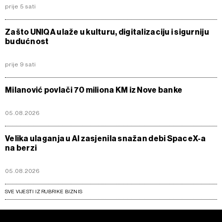
prije 5 sati
Zašto UNIQA ulaže u kulturu, digitalizaciju i sigurniju
budućnost
prije 9 sati
Milanović povlači 70 miliona KM iz Nove banke
05.08.2026
Velika ulaganja u AI zasjenila snažan debi SpaceX-a
na berzi
05.08.2026
SVE VIJESTI IZ RUBRIKE BIZNIS