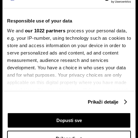
Banke traže veći limit za potrošačke
kredite: Prag od 50.000 KM prenizak
Banke u Bosni i Hercegovini (BiH) traže povećanje limita za
Responsible use of your data
potrošačke, odnosno nenamjenske kredite sa sadašnjih
50.000 KM, tvrdeći da taj prag više ne odgovara rastu
We and
our 1022 partners
process your personal data,
plata i životnih troškova.
e.g. your IP-number, using technology such as cookies to
store and access information on your device in order to
serve personalized ads and content, ad and content
measurement, audience research and services
development. You have a choice in who uses your data
and for what purposes. Your privacy choices are only
applicable on this digital property where you have made
your choices. You can change or withdraw your consent
any time from the Cookie Declaration or by clicking on
Transakcije u sekundi: Instant
BiH ulazi u eru instant plaćanja:
Prikaži detalje
plaćanja sada dostupna
Transferi do 5.000 KM za svega
the Privacy trigger icon.
klijentima četiri banke u BiH
10 sekundi
If you allow, we would also like to:
Dopusti sve
Collect information about your geographical
location which can be accurate to within several