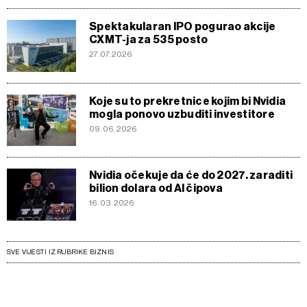
Spektakularan IPO pogurao akcije
CXMT-ja za 535 posto
27.07.2026
Koje su to prekretnice kojim bi Nvidia
mogla ponovo uzbuditi investitore
09.06.2026
Nvidia očekuje da će do 2027. zaraditi
bilion dolara od AI čipova
16.03.2026
SVE VIJESTI IZ RUBRIKE BIZNIS