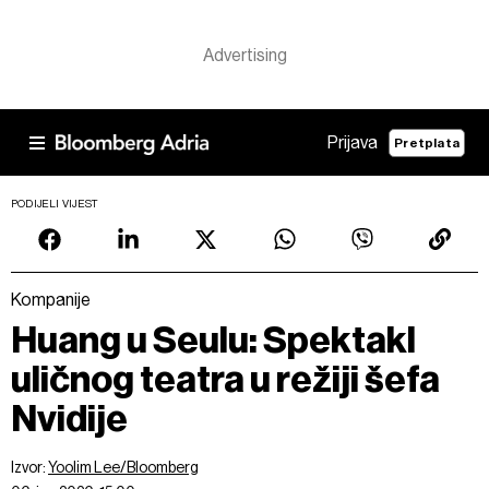
Prijava
Pretplata
PODIJELI VIJEST
Kompanije
Huang u Seulu: Spektakl
uličnog teatra u režiji šefa
Nvidije
Izvor:
Yoolim Lee/Bloomberg