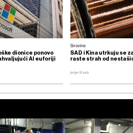
Sirovine
oške dionice ponovo
SAD i Kina utrkuju se z
hvaljujući AI euforiji
raste strah od nestaši
prije 8 sati