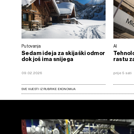
Putovanja
AI
Sedam ideja za skijaški odmor
Tehnol
dok još ima snijega
rastu za
09.02.2026
prije 5 sati
SVE VIJESTI IZ RUBRIKE EKONOMIJA