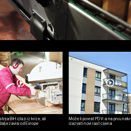
rija BiH izlazi iz krize, ali
Može li povrat PDV-a na prvu nek
dalje zavisi od Evrope
izazvati novi rast cijena