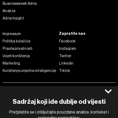
Businessweek Adria
Analiza
Adria Insight
Zapratite nas
Impressum
Politika kolačića
Facebook
Pravila privatnosti
Instagram
Uvjeti korištenja
Twitter
Marketing
Linkedin
Korištenje umjetne inteligencije
Tiktok
©2022 - 2026 Bloomberg L.P. All Rights Reserved. BLOOMBERG and
the BLOOMBERG logo are registered trademarks and service marks of
Bloomberg Finance L.P. or its subsidiaries, displayed with permission
Sadržaj koji ide dublje od vijesti
Bloomberg Adria is a Mtel Swiss SA Property
News CMS by Cubes
Pretplatite se i otključajte pouzdane analize, kontekst i
regionalne perspektive.