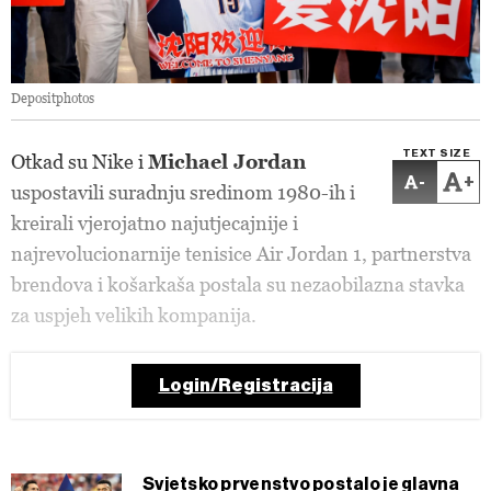
Depositphotos
TEXT SIZE
O
tkad su Nike i
Michael Jordan
-
+
uspostavili s
uradnju sredinom 1980-ih i
kreirali vjerojatno najutjecajnije i
najrevolucionarnije tenisice Air Jordan 1, partnerstva
brendova i košarkaša postala su nezaobilazna stavka
za uspjeh velikih kompanija.
Login/Registracija
Svjetsko prvenstvo postalo je glavna