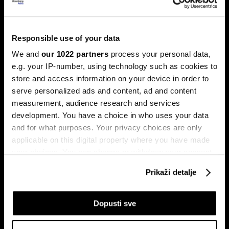
Bloomberg Adria Top 25: Kompanije
Responsible use of your data
koje su obilježile 2025. godinu
We and
our 1022 partners
process your personal data,
Pronašli smo 25 kompanija iz regije koje su ostavile najveći
e.g. your IP-number, using technology such as cookies to
trag u 2025. godini.
store and access information on your device in order to
serve personalized ads and content, ad and content
measurement, audience research and services
development. You have a choice in who uses your data
and for what purposes. Your privacy choices are only
applicable on this digital property where you have made
your choices. You can change or withdraw your consent
any time from the Cookie Declaration or by clicking on
Prikaži detalje
BYD vodi u globalnoj utrci za
Ljudi koji su obilježili 2024. i
the Privacy trigger icon.
izradu jeftinijih električnih vozila
utjecat će na 2025. godinu
If you allow, we would also like to:
Dopusti sve
Collect information about your geographical
location which can be accurate to within several