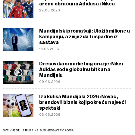
arena obračuna Adidasa i Nikea
29.06.2026
Mundijalski promašaji: Uložiš milione u
kampanju, a zvijezda ti ispadne iz
sastava
18.06.2026
Dresovi kao marketing oružje: Nike i
Adidas vode globalnu bitku na
Mundijalu
09.06.2026
Iza kulisa Mundijala 2026: Novac,
brendovi i biznis koji pokreću najveći
spektakl
06.06.2026
SVE VIJESTI IZ RUBRIKE BUSINESSWEEK ADRIA