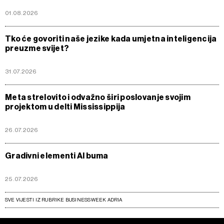
01.08.2026
Tko će govoriti naše jezike kada umjetna inteligencija
preuzme svijet?
31.07.2026
Meta strelovito i odvažno širi poslovanje svojim
projektom u delti Mississippija
26.07.2026
Gradivni elementi AI buma
25.07.2026
SVE VIJESTI IZ RUBRIKE BUSINESSWEEK ADRIA