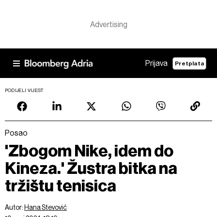
Prijava
Pretplata
PODIJELI VIJEST
Posao
'Zbogom Nike, idem do
Kineza.' Žustra bitka na
tržištu tenisica
Autor:
Hana Stevović