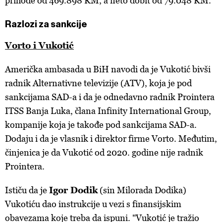
prihode od 469.898 KM, a neto dobit od 79.048 KM.
Razlozi za sankcije
Vorto i Vukotić
Američka ambasada u BiH navodi da je Vukotić bivši
radnik Alternativne televizije (ATV), koja je pod
sankcijama SAD-a i da je odnedavno radnik Prointera
ITSS Banja Luka, člana Infinity International Group,
kompanije koja je takođe pod sankcijama SAD-a.
Dodaju i da je vlasnik i direktor firme Vorto. Međutim,
činjenica je da Vukotić od 2020. godine nije radnik
Prointera.
Ističu da je
Igor Dodik
(sin Milorada Dodika)
Vukotiću dao instrukcije u vezi s finansijskim
obavezama koje treba da ispuni. "Vukotić je tražio