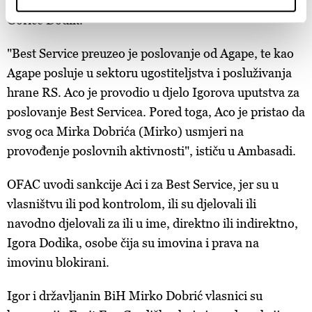
navodno djelovala za ili u ime, direktno ili indirektno,
Find out more about how your personal data is processed
Gorice Dodik.
and set your preferences in the
details section
.
"Best Service preuzeo je poslovanje od Agape, te kao
Zajednički voditelji obrade su HD-WIN ARENA SPORT
Agape posluje u sektoru ugostiteljstva i posluživanja
d.o.o. i
Partneri
. Više o podacima koje obrađujemo kao i
hrane RS. Aco je provodio u djelo Igorova uputstva za
o vašim pravima pročitajte u našoj
Politici privatnosti
, a
poslovanje Best Servicea. Pored toga, Aco je pristao da
o kolačićima i drugim sličnim tehnologijama u
Politici
svog oca Mirka Dobrića (Mirko) usmjeri na
kolačića
. Kolačiće u bilo kojem trenutku možete ponovno
ažurirati klikom na „Prikaži detalje“. Privolu možete u bilo
provođenje poslovnih aktivnosti", ističu u Ambasadi.
kojem trenutku povući bez negativnih posljedica.
OFAC uvodi sankcije Aci i za Best Service, jer su u
vlasništvu ili pod kontrolom, ili su djelovali ili
navodno djelovali za ili u ime, direktno ili indirektno,
Igora Dodika, osobe čija su imovina i prava na
imovinu blokirani.
Igor i državljanin BiH Mirko Dobrić vlasnici su