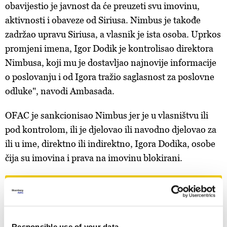
obavijestio je javnost da će preuzeti svu imovinu,
aktivnosti i obaveze od Siriusa. Nimbus je takođe
zadržao upravu Siriusa, a vlasnik je ista osoba. Uprkos
promjeni imena, Igor Dodik je kontrolisao direktora
Nimbusa, koji mu je dostavljao najnovije informacije
o poslovanju i od Igora tražio saglasnost za poslovne
odluke", navodi Ambasada.
OFAC je sankcionisao Nimbus jer je u vlasništvu ili
pod kontrolom, ili je djelovao ili navodno djelovao za
ili u ime, direktno ili indirektno, Igora Dodika, osobe
čija su imovina i prava na imovinu blokirani.
Newsletter
Prave odluke počinju sa pravim
informacijama
Responsible use of your data