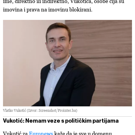
ime, direktno ili indirektno, Vukotića, osobe čija su
imovina i prava na imovinu blokirani.
Vlatko Vukotić (Izvor: Screenshot/Prointer.ba)
Vukotić: Nemam veze s političkim partijama
Vukotić za
Euronews
kaže da je sve u domenu