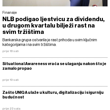
Finansije
NLB podigao ljestvicu za dividendu,
u drugom kvartalu bilježi rast na
svim tržištima
Bankarska grupa ostvarila je rast prihoda u svim ključnim
kategorijama i na svim tržištima.
prije 18 sati
Situational Awareness vraća se ulaganju nakon što je
zamalo propao
prije 19 sati
Zašto UNIQA ulaže u kulturu, digitalizaciju i sigurniju
budućnost
prije 23 sata