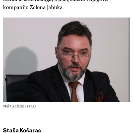
kompaniju Zelena jabuka.
Staša Košarac (Fena)
Staša Košarac