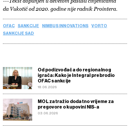
---Tekst dopunjen u devetom pasusu činjenicama
da Vukotić od 2020. godine nije radnik Prointera.
OFAC
SANKCIJE
NIMBUS INNOVATIONS
VORTO
SANKCIJE SAD
Od podizvođača do regionalnog
igrača: Kako je Integral prebrodio
OFAC sankcije
18.06.2026
MOL zatražio dodatno vrijeme za
pregovore o kupovini NIS-a
03.06.2026