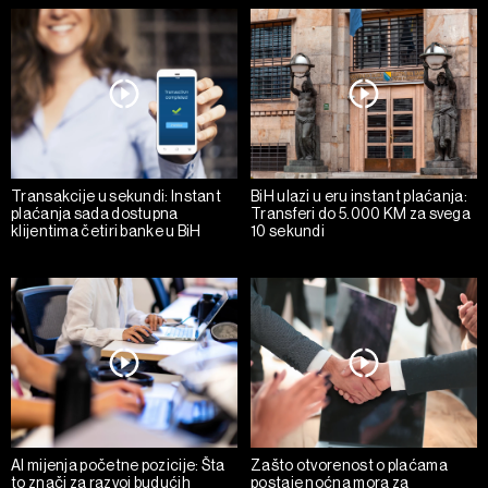
Transakcije u sekundi: Instant
BiH ulazi u eru instant plaćanja:
plaćanja sada dostupna
Transferi do 5.000 KM za svega
klijentima četiri banke u BiH
10 sekundi
AI mijenja početne pozicije: Šta
Zašto otvorenost o plaćama
to znači za razvoj budućih
postaje noćna mora za