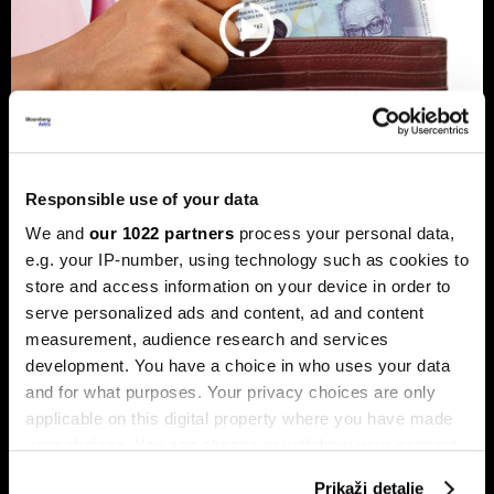
Responsible use of your data
Banke traže veći limit za potrošačke
We and
our 1022 partners
process your personal data,
kredite: Prag od 50.000 KM prenizak
e.g. your IP-number, using technology such as cookies to
store and access information on your device in order to
Banke u Bosni i Hercegovini (BiH) traže povećanje limita za
potrošačke, odnosno nenamjenske kredite sa sadašnjih
serve personalized ads and content, ad and content
50.000 KM, tvrdeći da taj prag više ne odgovara rastu
measurement, audience research and services
plata i životnih troškova.
development. You have a choice in who uses your data
and for what purposes. Your privacy choices are only
applicable on this digital property where you have made
your choices. You can change or withdraw your consent
any time from the Cookie Declaration or by clicking on
Prikaži detalje