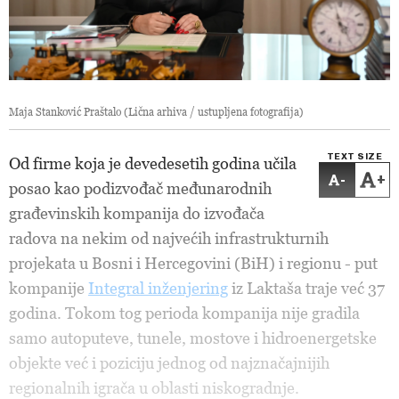
Maja Stanković Praštalo (Lična arhiva / ustupljena fotografija)
TEXT SIZE
Od firme koja je devedesetih godina učila
-
+
posao kao podizvođač međunarodnih
građevinskih kompanija do izvođača
radova na nekim od najvećih infrastrukturnih
projekata u Bosni i Hercegovini (BiH) i regionu - put
kompanije
Integral inženjering
iz Laktaša traje već 37
godina. Tokom tog perioda kompanija nije gradila
samo autoputeve, tunele, mostove i hidroenergetske
objekte već i poziciju jednog od najznačajnijih
regionalnih igrača u oblasti niskogradnje.