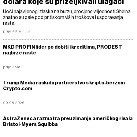
dolara koje su priželjkivali ulagači
Uoči najavljenog izlaska na burzu, procjene vrijednosti Sheina
znatno su pale pod pritiskom viših troškova i usporavanja
rasta.
prije 48 minuta
MKD PRO FIN lider po dobiti i kreditima, PRODEST
najbrže raste
prije 7 sati
Trump Media raskida partnerstvo s kripto-berzom
Crypto.com
09.08.2026
AstraZeneca razmatra preuzimanje američkog rivala
Bristol-Myers Squibba