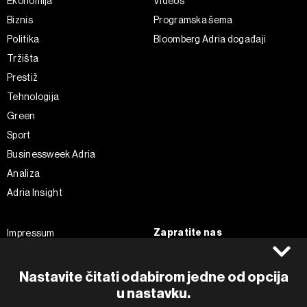
Ekonomija
Videos
Biznis
Programska šema
Politika
Bloomberg Adria događaji
Tržišta
Prestiž
Tehnologija
Green
Sport
Businessweek Adria
Analiza
Adria Insight
Zapratite nas
Impressum
Politika kolačića
Facebook
Pravila privatnosti
Instagram
Nastavite čitati odabirom jedne od opcija
Uvjeti korištenja
Twitter
u nastavku.