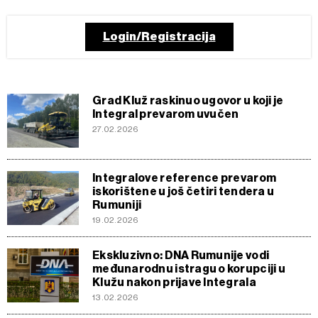
Login/Registracija
Grad Kluž raskinuo ugovor u koji je
Integral prevarom uvučen
27.02.2026
Integralove reference prevarom
iskorištene u još četiri tendera u
Rumuniji
19.02.2026
Ekskluzivno: DNA Rumunije vodi
međunarodnu istragu o korupciji u
Klužu nakon prijave Integrala
13.02.2026