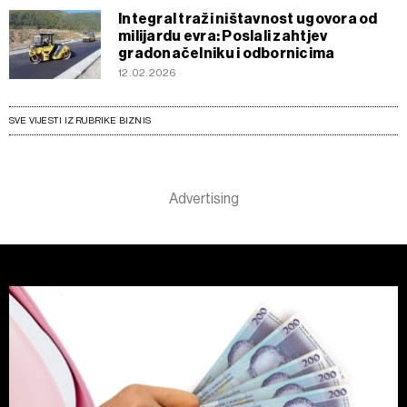
Integral traži ništavnost ugovora od
milijardu evra: Poslali zahtjev
gradonačelniku i odbornicima
12.02.2026
SVE VIJESTI IZ RUBRIKE BIZNIS