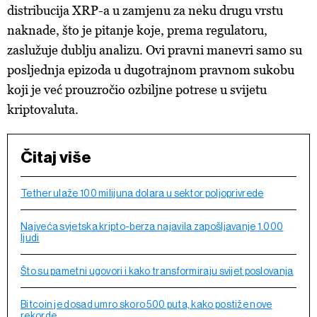
distribucija XRP-a u zamjenu za neku drugu vrstu
naknade, što je pitanje koje, prema regulatoru,
zaslužuje dublju analizu. Ovi pravni manevri samo su
posljednja epizoda u dugotrajnom pravnom sukobu
koji je već prouzročio ozbiljne potrese u svijetu
kriptovaluta.
Čitaj više
Tether ulaže 100 milijuna dolara u sektor poljoprivrede
Najveća svjetska kripto-berza najavila zapošljavanje 1.000
ljudi
Što su pametni ugovori i kako transformiraju svijet poslovanja
Bitcoin je dosad umro skoro 500 puta, kako postiže nove
rekorde