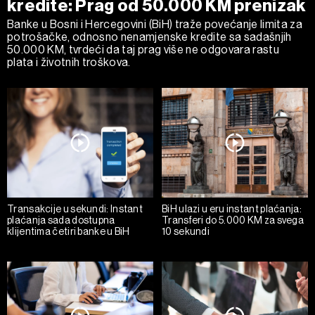
kredite: Prag od 50.000 KM prenizak
Banke u Bosni i Hercegovini (BiH) traže povećanje limita za
potrošačke, odnosno nenamjenske kredite sa sadašnjih
50.000 KM, tvrdeći da taj prag više ne odgovara rastu
plata i životnih troškova.
Transakcije u sekundi: Instant
BiH ulazi u eru instant plaćanja:
plaćanja sada dostupna
Transferi do 5.000 KM za svega
klijentima četiri banke u BiH
10 sekundi