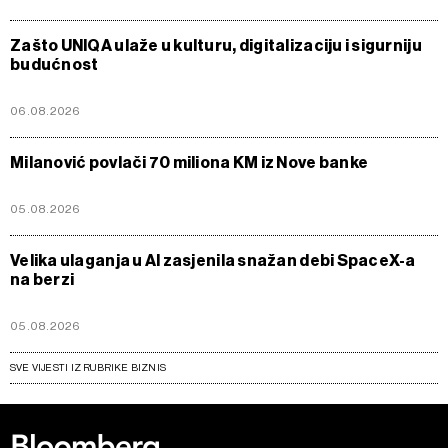
Zašto UNIQA ulaže u kulturu, digitalizaciju i sigurniju
budućnost
06.08.2026
Milanović povlači 70 miliona KM iz Nove banke
05.08.2026
Velika ulaganja u AI zasjenila snažan debi SpaceX-a
na berzi
05.08.2026
SVE VIJESTI IZ RUBRIKE BIZNIS