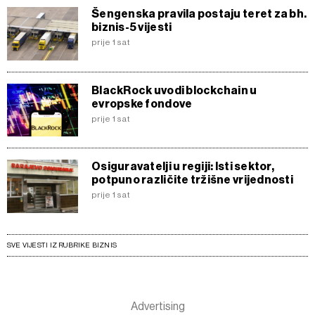
Šengenska pravila postaju teret za bh.
biznis-5 vijesti
prije 1 sat
BlackRock uvodi blockchain u
evropske fondove
prije 1 sat
Osiguravatelji u regiji: Isti sektor,
potpuno različite tržišne vrijednosti
prije 1 sat
SVE VIJESTI IZ RUBRIKE BIZNIS