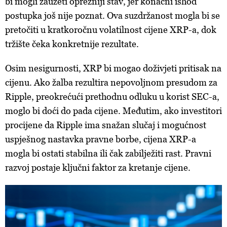
bi mogli zauzeti oprezniji stav, jer konačni ishod
postupka još nije poznat. Ova suzdržanost mogla bi se
pretočiti u kratkoročnu volatilnost cijene XRP-a, dok
tržište čeka konkretnije rezultate.
Osim nesigurnosti, XRP bi mogao doživjeti pritisak na
cijenu. Ako žalba rezultira nepovoljnom presudom za
Ripple, preokrećući prethodnu odluku u korist SEC-a,
moglo bi doći do pada cijene. Međutim, ako investitori
procijene da Ripple ima snažan slučaj i mogućnost
uspješnog nastavka pravne borbe, cijena XRP-a
mogla bi ostati stabilna ili čak zabilježiti rast. Pravni
razvoj postaje ključni faktor za kretanje cijene.