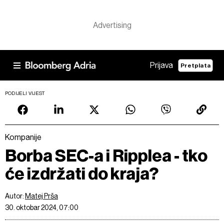
Prijava
Pretplata
PODIJELI VIJEST
Kompanije
Borba SEC-a i Ripplea - tko
će izdržati do kraja?
Autor:
Matej Prša
30. oktobar 2024, 07:00