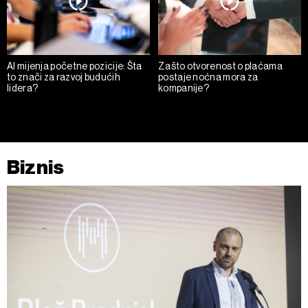
AI mijenja početne pozicije: Šta
Zašto otvorenost o plaćama
to znači za razvoj budućih
postaje noćna mora za
lidera?
kompanije?
Biznis