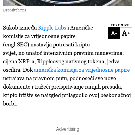
Depositphotos
TEXT SIZE
Sukob između
Ripple Labs
i Američke
-
+
komisije za vrijednosne papire
(engl.SEC) nastavlja potresati kripto
svijet, no unatoč intenzivnim pravnim manevrima,
cijena XRP-a, Rippleovog nativnog tokena, jedva
oscilira. Dok
američka komisija za vrijednosne papire
ustrajava na pravnom putu, podnoseći sve nove
dokumente i tražeći preispitivanje ranijih presuda,
kripto tržište se naizgled prilagodilo ovoj beskonačnoj
borbi.