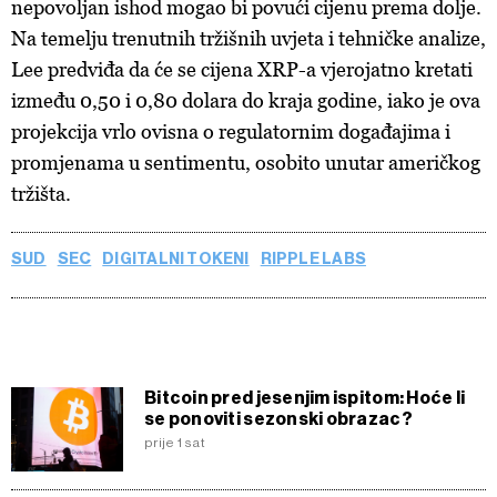
o kolačićima i drugim sličnim tehnologijama u
Politici
nepovoljan ishod mogao bi povući cijenu prema dolje.
kolačića
. Kolačiće u bilo kojem trenutku možete ponovno
Na temelju trenutnih tržišnih uvjeta i tehničke analize,
ažurirati klikom na „Prikaži detalje“. Privolu možete u bilo
Lee predviđa da će se cijena XRP-a vjerojatno kretati
kojem trenutku povući bez negativnih posljedica.
između 0,50 i 0,80 dolara do kraja godine, iako je ova
projekcija vrlo ovisna o regulatornim događajima i
promjenama u sentimentu, osobito unutar američkog
tržišta.
SUD
SEC
DIGITALNI TOKENI
RIPPLE LABS
Bitcoin pred jesenjim ispitom: Hoće li
se ponoviti sezonski obrazac?
prije 1 sat