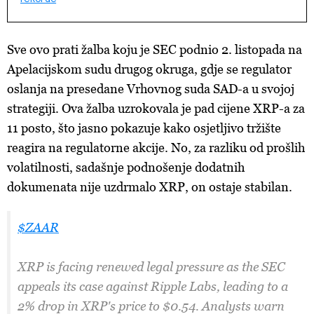
Sve ovo prati žalba koju je SEC podnio 2. listopada na
Apelacijskom sudu drugog okruga, gdje se regulator
oslanja na presedane Vrhovnog suda SAD-a u svojoj
strategiji. Ova žalba uzrokovala je pad cijene XRP-a za
11 posto, što jasno pokazuje kako osjetljivo tržište
reagira na regulatorne akcije. No, za razliku od prošlih
volatilnosti, sadašnje podnošenje dodatnih
dokumenata nije uzdrmalo XRP, on ostaje stabilan.
$ZAAR
XRP is facing renewed legal pressure as the SEC
appeals its case against Ripple Labs, leading to a
2% drop in XRP's price to $0.54. Analysts warn