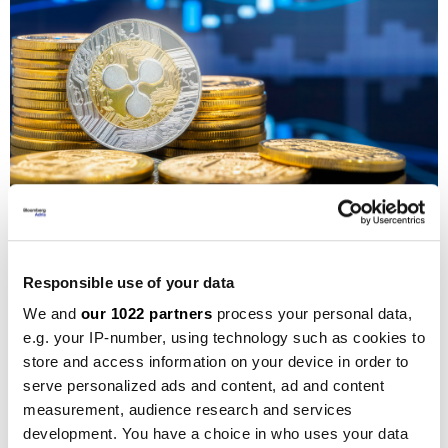
Depositphotos
Gledajući dugoročni utjecaj, situacija postaje još
Responsible use of your data
složenija. Ako se žalbeni proces otegne, tržišni
We and
our 1022 partners
process your personal data,
sentiment oko XRP-a mogao bi oslabiti, s obzirom na
e.g. your IP-number, using technology such as cookies to
to koliko je ovaj token ovisan o regulatornim
store and access information on your device in order to
vijestima. Ipak, Rippleova kontinuirana inovacija u
serve personalized ads and content, ad and content
measurement, audience research and services
ponudi proizvoda i strateška partnerstva u platnom
development. You have a choice in who uses your data
sektoru mogli bi ublažiti neke regulatorne