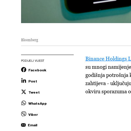
Bloomberg
Binance Holdings L
PODIJELI VIJEST
su mnogi namijenjen
Facebook
godišnja potrošnja 
Post
zahtijeva - uključu
okviru sporazuma 
Tweet
WhatsApp
Viber
Email