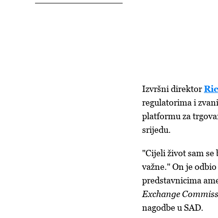
Izvršni direktor
Ri
regulatorima i zvani
platformu za trgov
srijedu.
"Cijeli život sam se
važne." On je odbio
predstavnicima amer
Exchange Commis
nagodbe u SAD.