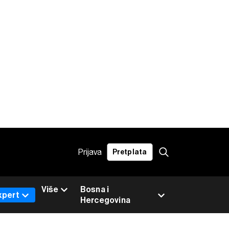
Prijava
Pretplata
Više
Bosna i
xpert
Hercegovina