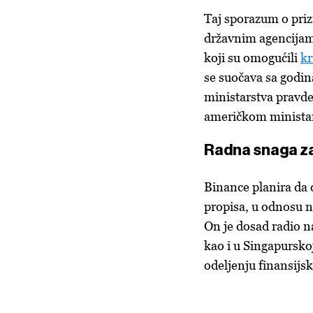
Taj sporazum o pri
državnim agencijama
koji su omogućili
kr
se suočava sa godi
ministarstva pravde
američkom ministar
Radna snaga za
Binance planira da 
propisa, u odnosu n
On je dosad radio n
kao i u Singapursko
odeljenju finansij