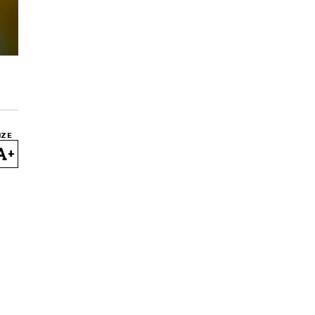
IZE
+