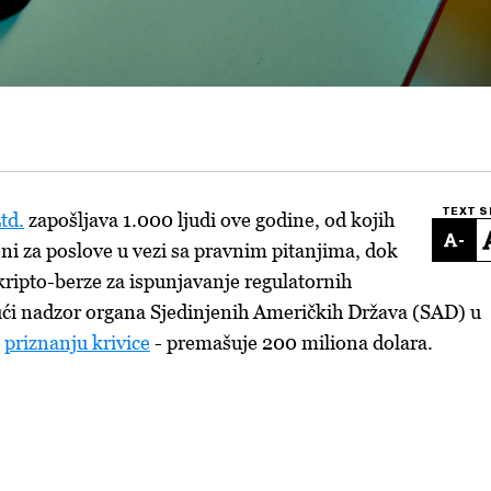
TEXT S
td.
zapošljava 1.000 ljudi ove godine, od kojih
-
i za poslove u vezi sa pravnim pitanjima, dok
kripto-berze za ispunjavanje regulatornih
jući nadzor organa Sjedinjenih Američkih Država (SAD) u
o
priznanju krivice
- premašuje 200 miliona dolara.