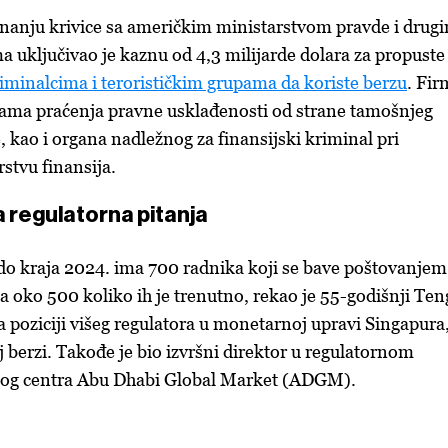
znanju krivice sa američkim ministarstvom pravde i drug
 uključivao je kaznu od 4,3 milijarde dolara za propuste
iminalcima i terorističkim grupama da koriste berzu
. Fir
nama praćenja pravne usklađenosti od strane tamošnjeg
, kao i organa nadležnog za finansijski kriminal pri
stvu finansija.
 regulatorna pitanja
do kraja 2024. ima 700 radnika koji se bave poštovanjem
a oko 500 koliko ih je trenutno, rekao je 55-godišnji Ten
a poziciji višeg regulatora u monetarnoj upravi Singapura
j berzi. Takođe je bio izvršni direktor u regulatornom
skog centra Abu Dhabi Global Market (ADGM).