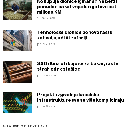
Ko kupuje dionice Igmana? Na berzi
ponuđen paket vrijedan gotovo pet
miliona KM
31.07.2026
Tehnološke dionice ponovo rastu
zahvaljujući AI euforiji
prije 2 sata
SAD i Kina utrkuju se za bakar, raste
strah od nestašice
prije 4 sata
Projekti izgradnje kabelske
infrastrukture sve se više kompliciraju
prije 6 sati
SVE VIJESTI IZ RUBRIKE BIZNIS