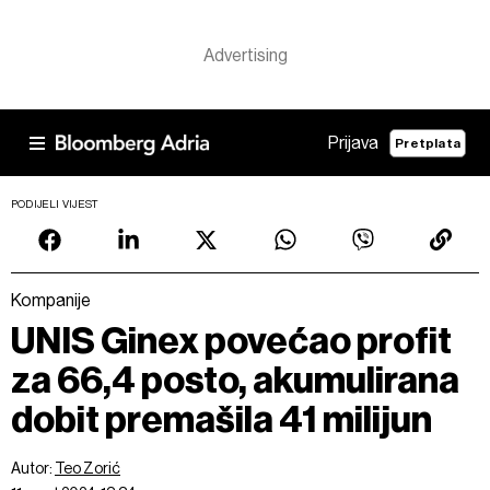
Prijava
Pretplata
PODIJELI VIJEST
Kompanije
UNIS Ginex povećao profit
za 66,4 posto, akumulirana
dobit premašila 41 milijun
Autor:
Teo Zorić