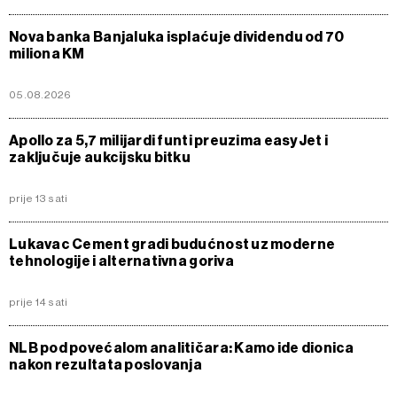
Nova banka Banjaluka isplaćuje dividendu od 70
miliona KM
05.08.2026
Apollo za 5,7 milijardi funti preuzima easyJet i
zaključuje aukcijsku bitku
prije 13 sati
Lukavac Cement gradi budućnost uz moderne
tehnologije i alternativna goriva
prije 14 sati
NLB pod povećalom analitičara: Kamo ide dionica
nakon rezultata poslovanja