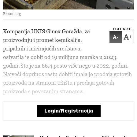
Bloomberg
TEXT SIZE
Kompanija UNIS Ginex Goražda, za
-
+
proizvodnju i promet kemikalija,
pripalnih i inicirajućih sredstava,
ostvarila je dobit od 19 milijuna maraka u 2023.
godini, što je za 66,4 posto više nego u 2022. godini.
Najveći doprinos rastu dobiti imala je prodaja gotovih
proizvoda na stranom tržištu i prodaja gotovih
proizvoda s povezanim stranama.
Login/Registracija