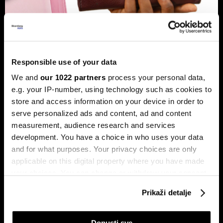
Banke traže veći limit za potrošačke
kredite: Prag od 50.000 KM prenizak
Responsible use of your data
Banke u Bosni i Hercegovini (BiH) traže povećanje limita za
potrošačke, odnosno nenamjenske kredite sa sadašnjih
We and
our 1022 partners
process your personal data,
50.000 KM, tvrdeći da taj prag više ne odgovara rastu
e.g. your IP-number, using technology such as cookies to
plata i životnih troškova.
store and access information on your device in order to
serve personalized ads and content, ad and content
measurement, audience research and services
development. You have a choice in who uses your data
and for what purposes. Your privacy choices are only
applicable on this digital property where you have made
your choices. You can change or withdraw your consent
any time from the Cookie Declaration or by clicking on
Prikaži detalje
Transakcije u sekundi: Instant
BiH ulazi u eru instant plaćanja:
the Privacy trigger icon.
plaćanja sada dostupna
Transferi do 5.000 KM za svega
klijentima četiri banke u BiH
10 sekundi
If you allow, we would also like to:
Dopusti sve