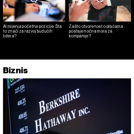
AI mijenja početne pozicije: Šta
Zašto otvorenost o plaćama
to znači za razvoj budućih
postaje noćna mora za
lidera?
kompanije?
Biznis