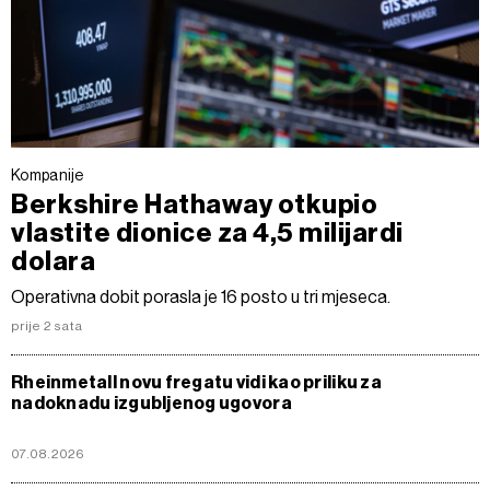
Kompanije
Berkshire Hathaway otkupio
vlastite dionice za 4,5 milijardi
dolara
Operativna dobit porasla je 16 posto u tri mjeseca.
prije 2 sata
Rheinmetall novu fregatu vidi kao priliku za
nadoknadu izgubljenog ugovora
07.08.2026