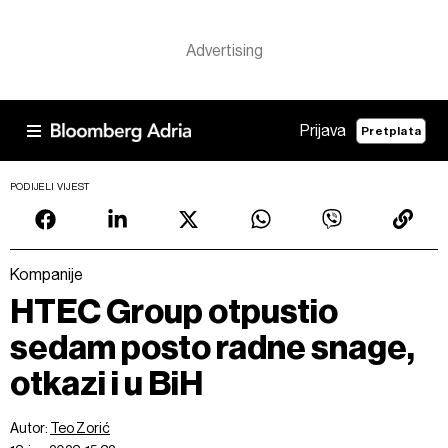
Prijava
Pretplata
PODIJELI VIJEST
Kompanije
HTEC Group otpustio
sedam posto radne snage,
otkazi i u BiH
Autor:
Teo Zorić