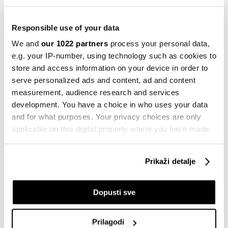
Responsible use of your data
We and
our 1022 partners
process your personal data,
HTEC
e.g. your IP-number, using technology such as cookies to
store and access information on your device in order to
Sa sjedištem u San Francisku, HTEC Group su 2008.
serve personalized ads and content, ad and content
godine osnovali
Aleksandar Čabrilo
i
Dušan
measurement, audience research and services
development. You have a choice in who uses your data
Kosić
, koji su porijeklom iz Bosne i Hercegovine.
and for what purposes. Your privacy choices are only
Grupacija posjeduje urede na 29 lokacija širom svijeta,
applicable on this digital property where you have made
a pridruživanjem kompanije Mistral ima skoro 600
your choices. You can change or withdraw your consent
uposlenih u BiH i više od 2.000 na području Srbije,
any time from the Cookie Declaration or by clicking on
Prikaži detalje
Sjeverne Makedonije, Slovenije, Mađarske,
the Privacy trigger icon.
Rumunjske, Bugarske, Nizozemske, Švedske, Velike
If you allow, we would also like to:
Britanije i Sjedinjenih Američkih Država.
Dopusti sve
Collect information about your geographical
Mistral je u 2021. godini ostvario neto dobit od
location which can be accurate to within several
Prilagodi