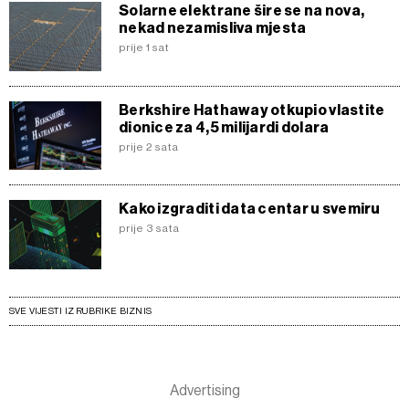
Solarne elektrane šire se na nova,
nekad nezamisliva mjesta
prije 1 sat
Berkshire Hathaway otkupio vlastite
dionice za 4,5 milijardi dolara
prije 2 sata
Kako izgraditi data centar u svemiru
prije 3 sata
SVE VIJESTI IZ RUBRIKE BIZNIS