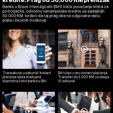
kredite: Prag od 50.000 KM prenizak
Banke u Bosni i Hercegovini (BiH) traže povećanje limita za
potrošačke, odnosno nenamjenske kredite sa sadašnjih
50.000 KM, tvrdeći da taj prag više ne odgovara rastu
plata i životnih troškova.
Transakcije u sekundi: Instant
BiH ulazi u eru instant plaćanja:
plaćanja sada dostupna
Transferi do 5.000 KM za svega
klijentima četiri banke u BiH
10 sekundi