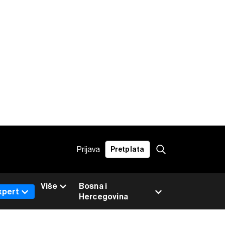
Prijava
Pretplata
Više
Bosna i
xpert
Hercegovina