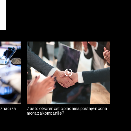
 znači za
Zašto otvorenost o plaćama postaje noćna
mora za kompanije?