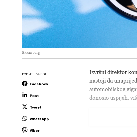
Bloomberg
Izvršni direktor k
PODIJELI VIJEST
nastoji da unaprijed
Facebook
automobilskog gigan
Post
donosio uspijeh, viš
Tweet
WhatsApp
Viber