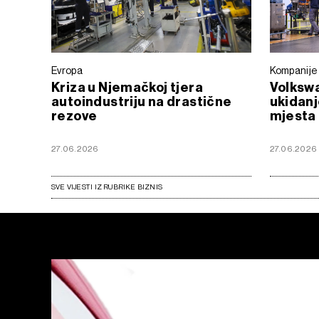
Evropa
Kompanije
Kriza u Njemačkoj tjera
Volksw
autoindustriju na drastične
ukidanj
rezove
mjesta 
27.06.2026
27.06.2026
SVE VIJESTI IZ RUBRIKE BIZNIS