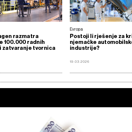
Evropa
agen razmatra
Postoji li rješenje za kr
e 100.000 radnih
njemačke automobilsk
i zatvaranje tvornica
industrije?
19.03.2026