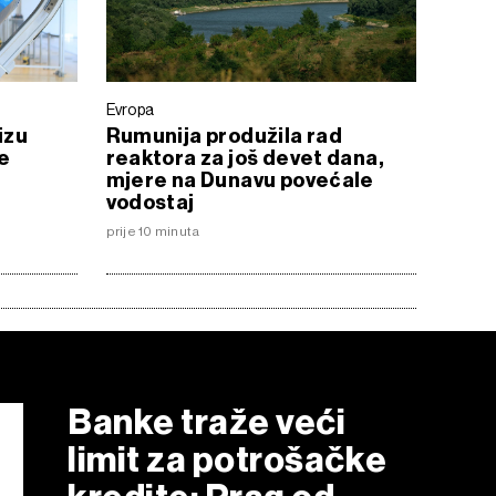
Evropa
izu
Rumunija produžila rad
e
reaktora za još devet dana,
mjere na Dunavu povećale
vodostaj
prije 10 minuta
Banke traže veći
limit za potrošačke