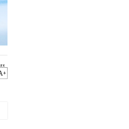
IZE
+