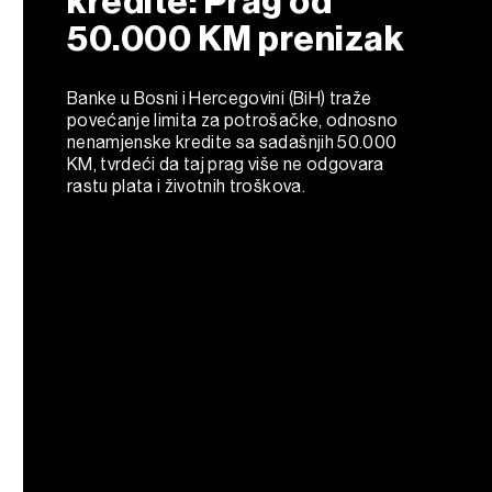
kredite: Prag od
50.000 KM prenizak
Banke u Bosni i Hercegovini (BiH) traže
povećanje limita za potrošačke, odnosno
nenamjenske kredite sa sadašnjih 50.000
KM, tvrdeći da taj prag više ne odgovara
rastu plata i životnih troškova.