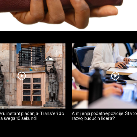
 eru instant plaćanja: Transferi do
AI mijenja početne pozicije: Šta to
a svega 10 sekundi
razvoj budućih lidera?