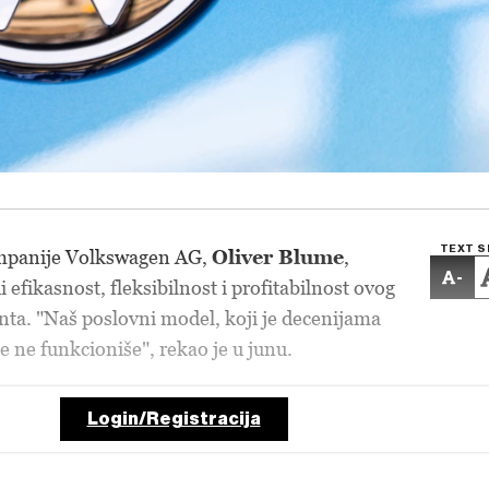
TEXT S
ompanije Volkswagen AG,
Oliver Blume
,
-
i efikasnost, fleksibilnost i profitabilnost ovog
ta. "Naš poslovni model, koji je decenijama
e ne funkcioniše", rekao je u junu.
Login/Registracija