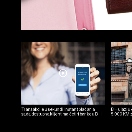
Transakcije u sekundi: Instant plaćanja
BiH ulazi u
sada dostupna klijentima četiri banke u BiH
5.000 KM z