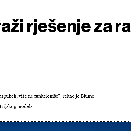
aži rješenje za r
uspuheh, više ne funkcioniše", rekao je Blume
trijskog modela