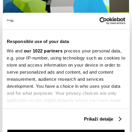
Matej Vujanić (Bloomberg Adria)
Responsible use of your data
We and
our 1022 partners
process your personal data,
Prognoze
e.g. your IP-number, using technology such as cookies to
store and access information on your device in order to
Evropa za sada, prema podacima, stoji dobro uprkos
serve personalized ads and content, ad and content
carinama, a fiskalni stimulansi guraju evropski equity.
measurement, audience research and services
development. You have a choice in who uses your data
Lideri u rastu su finansije i industrija, dok su
and for what purposes. Your privacy choices are only
autoindustrija i farmacija sektori koji su najgore
applicable on this digital property where you have made
prošli. IT dosta loše stoji jer kaska za AI trendovima.
your choices. You can change or withdraw your consent
any time from the Cookie Declaration or by clicking on
U trećem i četvrtom kvartalu ove godine Vujanić
Prikaži detalje
the Privacy trigger icon.
predviđa nastavak rasprava o tome da se carine