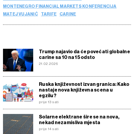
MONTENEGRO FINANCIAL MARKETS KONFERENCIJA
MATEJ VUJANIĆ
TARIFE
CARINE
Trump najavio da će povećati globalne
carine sa 10 na 15 odsto
21.02.2026
Ruska književnost izvan granica: Kako
nastaje nova književna scena u
egzilu?
prije 13 sati
Solarne elektrane šire se na nova,
nekad nezamisliva mjesta
prije 14 sati