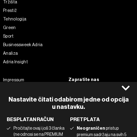
Tržišta
Prestiž
Tehnologija
Green
Sport
Businessweek Adria
Analiza
Adria Insight
Zapratite nas
Impressum
Politika kolačića
Facebook
Pravila privatnosti
Instagram
Nastavite čitati odabirom jedne od opcija
u nastavku.
Uvjeti korištenja
Twitter
Marketing
Linkedin
BESPLATAN RAČUN
PRETPLATA
Korištenje umjetne inteligencije
Tiktok
Pročitajte ovaj i još 3 članka
Neograničen
pristup
(ne odnosi se na PREMIUM
premium sadržaju na svih 5