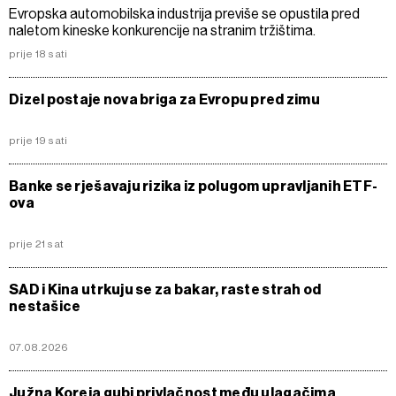
Evropska automobilska industrija previše se opustila pred
naletom kineske konkurencije na stranim tržištima.
prije 18 sati
Dizel postaje nova briga za Evropu pred zimu
prije 19 sati
Banke se rješavaju rizika iz polugom upravljanih ETF-
ova
prije 21 sat
SAD i Kina utrkuju se za bakar, raste strah od
nestašice
07.08.2026
Južna Koreja gubi privlačnost među ulagačima