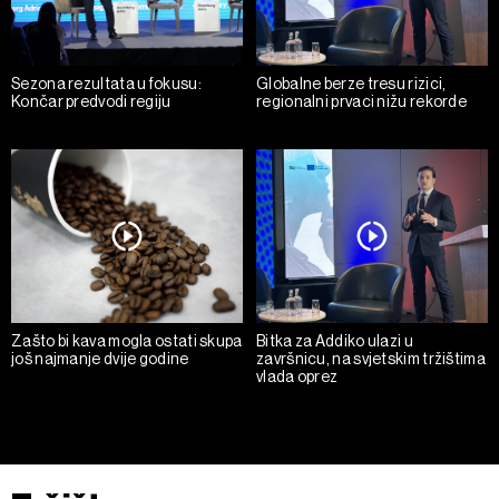
Sezona rezultata u fokusu:
Globalne berze tresu rizici,
Končar predvodi regiju
regionalni prvaci nižu rekorde
Zašto bi kava mogla ostati skupa
Bitka za Addiko ulazi u
još najmanje dvije godine
završnicu, na svjetskim tržištima
vlada oprez