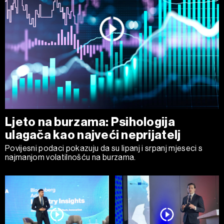
Ljeto na burzama: Psihologija
ulagača kao najveći neprijatelj
Povijesni podaci pokazuju da su lipanj i srpanj mjeseci s
najmanjom volatilnošću na burzama.