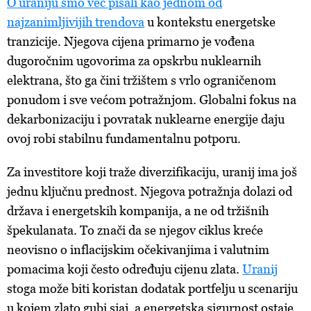
O uraniju smo već pisali kao jednom od
najzanimljivijih trendova
u kontekstu energetske
tranzicije. Njegova cijena primarno je vođena
dugoročnim ugovorima za opskrbu nuklearnih
elektrana, što ga čini tržištem s vrlo ograničenom
ponudom i sve većom potražnjom. Globalni fokus na
dekarbonizaciju i povratak nuklearne energije daju
ovoj robi stabilnu fundamentalnu potporu.
Za investitore koji traže diverzifikaciju, uranij ima još
jednu ključnu prednost. Njegova potražnja dolazi od
država i energetskih kompanija, a ne od tržišnih
špekulanata. To znači da se njegov ciklus kreće
neovisno o inflacijskim očekivanjima i valutnim
pomacima koji često određuju cijenu zlata.
Uranij
stoga može biti koristan dodatak portfelju u scenariju
u kojem zlato gubi sjaj, a energetska sigurnost ostaje