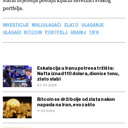
starih uvjerenja postaju ključni saveznici svakog
portfelja.
INVESTICIJE
MALI ULAGAČI
ZLATO
ULAGANJE
ULAGAČI
BITCOIN
PORTFELJ
URANIJ
TIPS
Eskalacija u Iranu potresa tržišta:
Nafta iznad 110 dolara, dionice tonu,
zlato slabi
23.03.2026
Bitcoin se drži bolje od zlata nakon
napada na Iran, evo zašto
11.03.2026