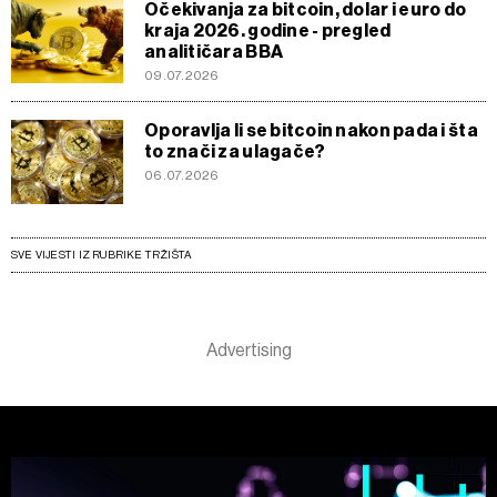
Očekivanja za bitcoin, dolar i euro do
kraja 2026. godine - pregled
analitičara BBA
09.07.2026
Oporavlja li se bitcoin nakon pada i šta
to znači za ulagače?
06.07.2026
SVE VIJESTI IZ RUBRIKE TRŽIŠTA