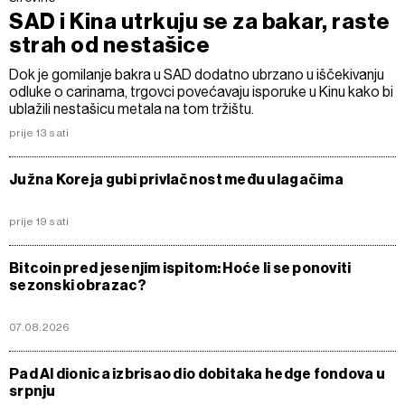
SAD i Kina utrkuju se za bakar, raste
strah od nestašice
Dok je gomilanje bakra u SAD dodatno ubrzano u iščekivanju
odluke o carinama, trgovci povećavaju isporuke u Kinu kako bi
ublažili nestašicu metala na tom tržištu.
prije 13 sati
Južna Koreja gubi privlačnost među ulagačima
prije 19 sati
Bitcoin pred jesenjim ispitom: Hoće li se ponoviti
sezonski obrazac?
07.08.2026
Pad AI dionica izbrisao dio dobitaka hedge fondova u
srpnju