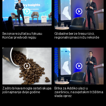
Sezona rezultata u fokusu:
Globalne berze tresu rizici,
Končar predvodi regiju
regionalni prvaci nižu rekorde
Zašto bi kava mogla ostati skupa
Bitka za Addiko ulazi u
još najmanje dvije godine
završnicu, na svjetskim tržištima
vlada oprez