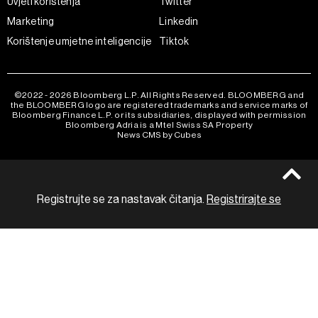
Uvjeti korištenja
Twitter
Marketing
Linkedin
Korištenje umjetne inteligencije
Tiktok
©2022 - 2026 Bloomberg L.P. All Rights Reserved. BLOOMBERG and
the BLOOMBERG logo are registered trademarks and service marks of
Bloomberg Finance L.P. or its subsidiaries, displayed with permission
Bloomberg Adria is a Mtel Swiss SA Property
News CMS by Cubes
Registrujte se za nastavak čitanja.
Registrirajte se