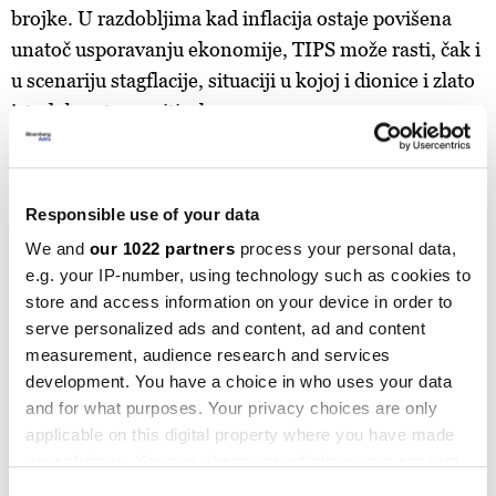
brojke. U razdobljima kad inflacija ostaje povišena
unatoč usporavanju ekonomije, TIPS može rasti, čak i
u scenariju stagflacije, situaciji u kojoj i dionice i zlato
istodobno trpe pritisak.
Newsletter
Responsible use of your data
Prave odluke počinju sa pravim
We and
our 1022 partners
process your personal data,
informacijama
e.g. your IP-number, using technology such as cookies to
store and access information on your device in order to
Prijavite se
serve personalized ads and content, ad and content
measurement, audience research and services
development. You have a choice in who uses your data
Dodatni sloj zaštite pruža valutni efekt. Budući da su
and for what purposes. Your privacy choices are only
TIPS denominirane u američkom dolaru, u slučaju
applicable on this digital property where you have made
your choices. You can change or withdraw your consent
jačanja dolara i pada cijene zlata, njihova bi se
any time from the Cookie Declaration or by clicking on