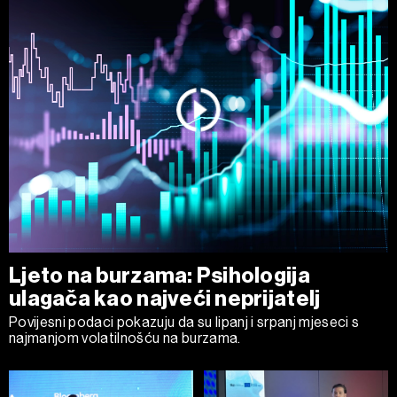
Ljeto na burzama: Psihologija
ulagača kao najveći neprijatelj
Povijesni podaci pokazuju da su lipanj i srpanj mjeseci s
najmanjom volatilnošću na burzama.