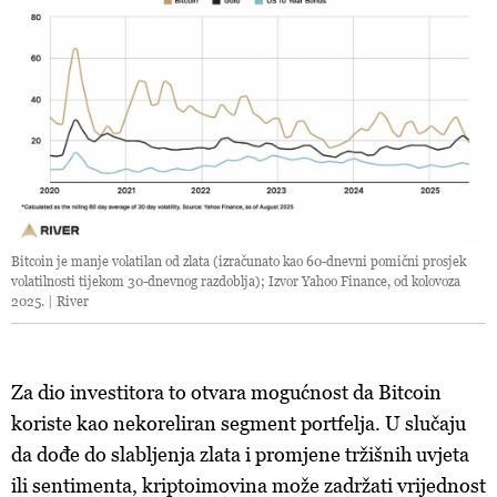
Bitcoin je manje volatilan od zlata (izračunato kao 60-dnevni pomični prosjek
volatilnosti tijekom 30-dnevnog razdoblja); Izvor Yahoo Finance, od kolovoza
2025. | River
Za dio investitora to otvara mogućnost da Bitcoin
koriste kao nekoreliran segment portfelja. U slučaju
da dođe do slabljenja zlata i promjene tržišnih uvjeta
ili sentimenta, kriptoimovina može zadržati vrijednost