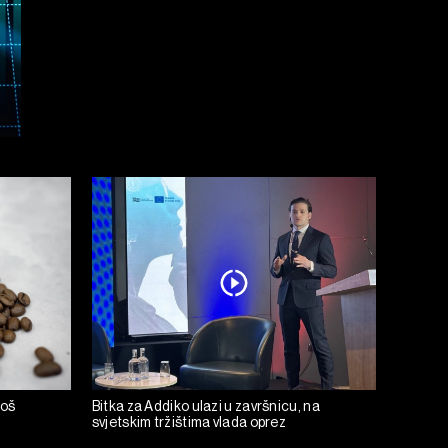
još
Bitka za Addiko ulazi u završnicu, na
svjetskim tržištima vlada oprez