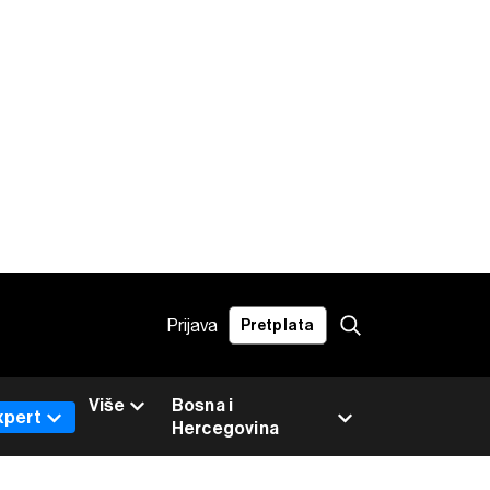
Prijava
Pretplata
Više
Bosna i
xpert
Hercegovina