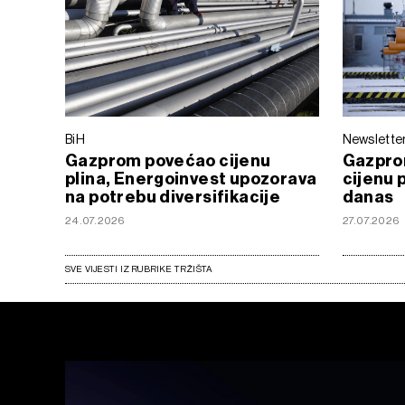
BiH
Newslette
Gazprom povećao cijenu
Gazpro
plina, Energoinvest upozorava
cijenu p
na potrebu diversifikacije
danas
24.07.2026
27.07.2026
SVE VIJESTI IZ RUBRIKE TRŽIŠTA