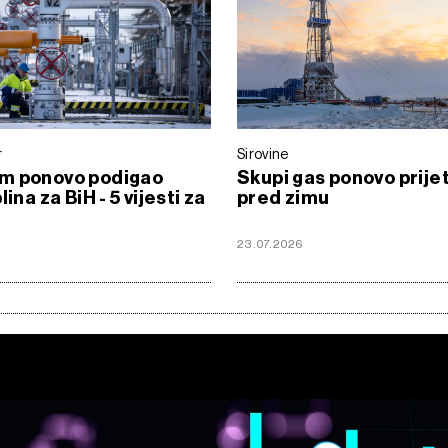
r
Sirovine
m ponovo podigao
Skupi gas ponovo prijet
lina za BiH - 5 vijesti za
pred zimu
23.07.2026