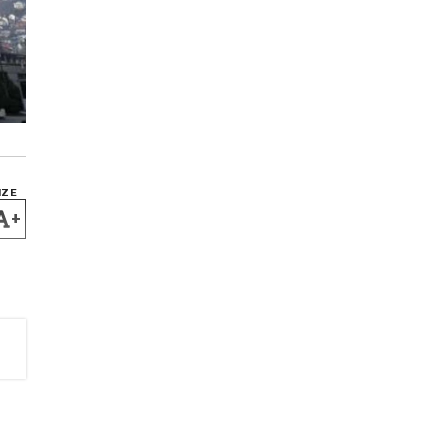
IZE
+