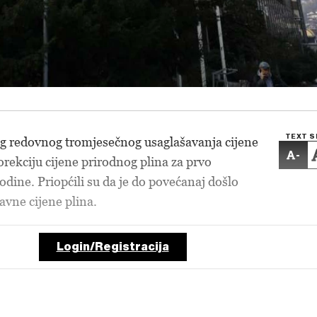
TEXT S
og redovnog tromjesečnog usaglašavanja cijene
-
rekciju cijene prirodnog plina za prvo
odine. Priopćili su da je do povećanaj došlo
vne cijene plina.
Login/Registracija