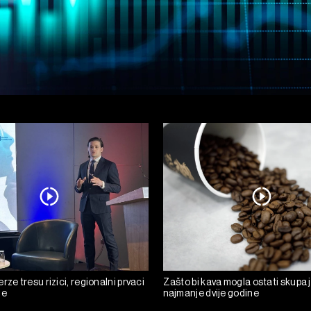
rze tresu rizici, regionalni prvaci
Zašto bi kava mogla ostati skupa 
de
najmanje dvije godine