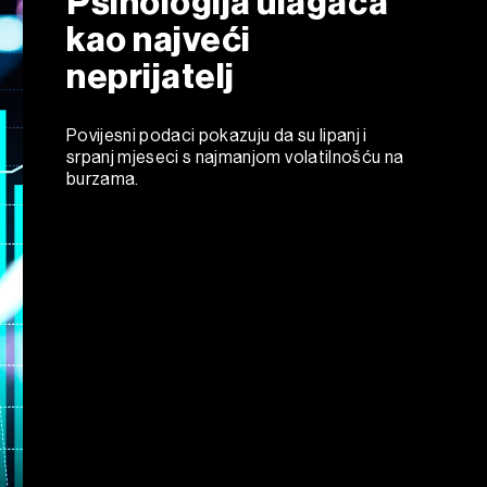
Psihologija ulagača
kao najveći
neprijatelj
Povijesni podaci pokazuju da su lipanj i
srpanj mjeseci s najmanjom volatilnošću na
burzama.