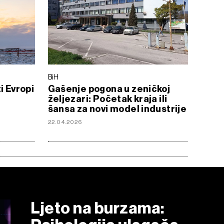
BiH
i Evropi
Gašenje pogona u zeničkoj
željezari: Početak kraja ili
šansa za novi model industrije
22.04.2026
Ljeto na burzama: