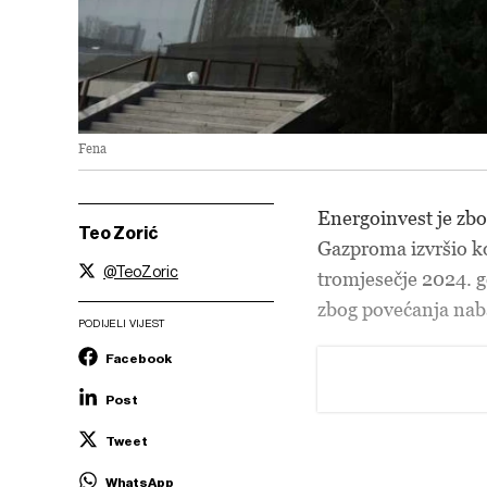
Fena
Energoinvest je zb
Teo Zorić
Gazproma izvršio ko
@TeoZoric
tromjesečje 2024. g
zbog povećanja naba
PODIJELI VIJEST
Facebook
Post
Tweet
WhatsApp