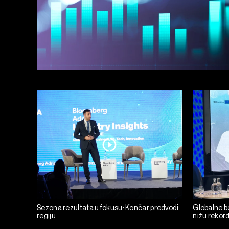
Sezona rezultata u fokusu: Končar predvodi
Globalne be
regiju
nižu rekor