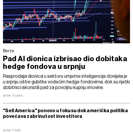
Berze
Pad AI dionica izbrisao dio dobitaka
hedge fondova u srpnju
Rasprodaja dionica u sektoru umjetne inteligencije donijela je
u srpnju oštre gubitke vodećim hedge fondovima, dok su rijetki
dobitnici iskoristili pad za povoljnu kupnju imovine.
prije 3 sata
"Sell America" ponovo u fokusu dok američka politika
povećava zabrinutost investitora
prije 7 sati