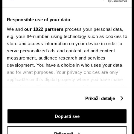
Ljeto na burzama: Psihologija
ulagača kao najveći neprijatelj
Responsible use of your data
Povijesni podaci pokazuju da su lipanj i srpanj mjeseci s
We and
our 1022 partners
process your personal data,
najmanjom volatilnošću na burzama.
e.g. your IP-number, using technology such as cookies to
store and access information on your device in order to
serve personalized ads and content, ad and content
measurement, audience research and services
development. You have a choice in who uses your data
and for what purposes. Your privacy choices are only
applicable on this digital property where you have made
your choices. You can change or withdraw your consent
any time from the Cookie Declaration or by clicking on
Sezona rezultata u fokusu:
Globalne berze tresu rizici,
Prikaži detalje
Končar predvodi regiju
regionalni prvaci nižu rekorde
the Privacy trigger icon.
If you allow, we would also like to:
Dopusti sve
Collect information about your geographical
location which can be accurate to within several
Prilagodi