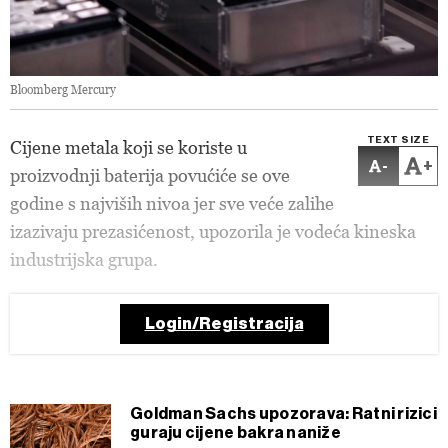
Bloomberg Mercury
TEXT SIZE
Cijene metala koji se koriste u
-
+
proizvodnji baterija povućiće se ove
godine s najviših nivoa jer sve veće zalihe
izazivaju prezasićenost, upozorila je vodeća kineska
industrijska grupa.
Login/Registracija
Goldman Sachs upozorava: Ratni rizici
guraju cijene bakra naniže