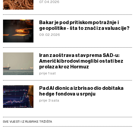
07.04.2026
Bakar je pod pritiskom potražnje i
geopolitike - šta to znači za valuacije?
09.02.2026
Iran zaoštrava stav prema SAD-u:
Američki brodovi mogli bi ostati bez
prolaza kroz Hormuz
prije 1 sat
Pad AI dionica izbrisao dio dobitaka
hedge fondova u srpnju
prije 3 sata
SVE VIJESTI IZ RUBRIKE TRŽIŠTA