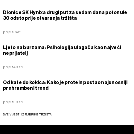
Dionice SK Hynixa drugi put za sedam dana potonule
30 odsto prije otvaranja tržišta
prije 9 sati
Ljeto na burzama: Psihologija ulagača kao najveći
neprijatelj
prije 14 sati
Od kafe do kokica: Kako je protein postao najunosniji
prehrambeni trend
prije 15 sati
SVE VIJESTI IZ RUBRIKE TRŽIŠTA