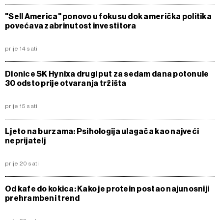
"Sell America" ponovo u fokusu dok američka politika
povećava zabrinutost investitora
prije 14 sati
Dionice SK Hynixa drugi put za sedam dana potonule
30 odsto prije otvaranja tržišta
prije 15 sati
Ljeto na burzama: Psihologija ulagača kao najveći
neprijatelj
prije 20 sati
Od kafe do kokica: Kako je protein postao najunosniji
prehrambeni trend