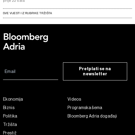
prije 22 sata
SVE VIJESTI IZ RUBRIKE TRŽIŠTA
Pretplati se na
newsletter
Ekonomija
Videos
Biznis
Programska šema
Politika
Bloomberg Adria događaji
Tržišta
Prestiž