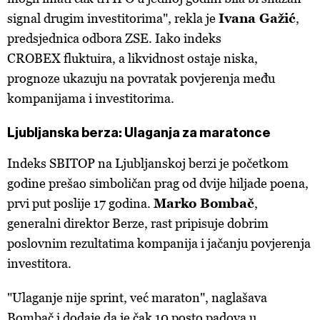
signal drugim investitorima", rekla je
Ivana Gažić
,
predsjednica odbora ZSE. Iako indeks
CROBEX fluktuira, a likvidnost ostaje niska,
prognoze ukazuju na povratak povjerenja među
kompanijama i investitorima.
Ljubljanska berza: Ulaganja za maratonce
Indeks SBITOP na Ljubljanskoj berzi je početkom
godine prešao simboličan prag od dvije hiljade poena,
prvi put poslije 17 godina.
Marko Bombač
,
generalni direktor Berze, rast pripisuje dobrim
poslovnim rezultatima kompanija i jačanju povjerenja
investitora.
"Ulaganje nije sprint, već maraton", naglašava
Bombač i dodaje da je čak 10 posto padova u