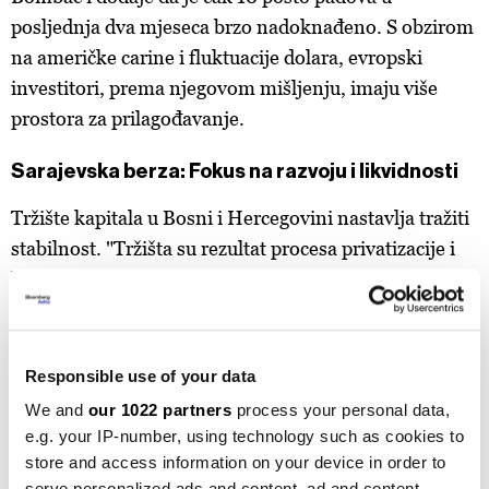
posljednja dva mjeseca brzo nadoknađeno. S obzirom
na američke carine i fluktuacije dolara, evropski
investitori, prema njegovom mišljenju, imaju više
prostora za prilagođavanje.
Sarajevska berza: Fokus na razvoju i likvidnosti
Tržište kapitala u Bosni i Hercegovini nastavlja tražiti
stabilnost. "Tržišta su rezultat procesa privatizacije i
konsolidacije vlasništva, što je smanjilo broj
besplatnih akcija i posljedično uticalo na promet na
sekundarnom tržištu", rekao je
Tahir Taslaman
,
direktor Sarajevske berze. Prioritet u 2025. godini bit
Responsible use of your data
će razvoj domaćeg tržišta i privlačenje novih
We and
our 1022 partners
process your personal data,
investitora kroz obrazovanje i regulatorne reforme.
e.g. your IP-number, using technology such as cookies to
store and access information on your device in order to
Zaključak: Balkan se budi, ali ostaje oprezan
serve personalized ads and content, ad and content