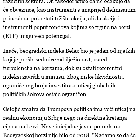
različitih sektora. On također ističe da ne očekuje da
će obveznice, kao instrumenti s unaprijed definisanim
prinosima, pokretati tržište akcija, ali da akcije i
instrumenti poput fondova kojima se trguje na berzi
(ETF) imaju veći potencijal.
Inače, beogradski indeks Belex bio je jedan od rijetkih
koji je prošle sedmice zabilježio rast, usred
turbulencija na berzama, dok su ostali referentni
indeksi završili u minusu. Zbog niske likvidnosti i
ograničenog broja investitora, uticaj globalnih
političkih šokova ostaje ograničen.
Ostojić smatra da Trumpova politika ima veći uticaj na
realnu ekonomiju Srbije nego na direktna kretanja
cijena na berzi. Nove inicijalne javne ponude na
Beogradskoj berzi nije bilo od 2018. "Nadamo se da će