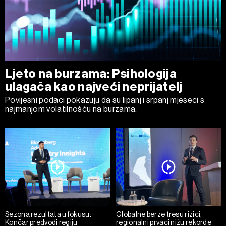
Ljeto na burzama: Psihologija
ulagača kao najveći neprijatelj
Povijesni podaci pokazuju da su lipanj i srpanj mjeseci s
najmanjom volatilnošću na burzama.
Sezona rezultata u fokusu:
Globalne berze tresu rizici,
Končar predvodi regiju
regionalni prvaci nižu rekorde