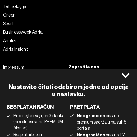
Tehnologija
Green
Sport
Businessweek Adria
Analiza
Adria Insight
Zapratite nas
Impressum
Politika kolačića
Facebook
Pravila privatnosti
Instagram
Nastavite čitati odabirom jedne od opcija
u nastavku.
Uvjeti korištenja
Twitter
Marketing
Linkedin
BESPLATAN RAČUN
PRETPLATA
Korištenje umjetne inteligencije
Tiktok
Pročitajte ovaj i još 3 članka
Neograničen
pristup
(ne odnosi se na PREMIUM
premium sadržaju na svih 5
članke)
portala
©2022 - 2026 Bloomberg L.P. All Rights Reserved. BLOOMBERG and
Besplatni bilten
Neograničen
pristup TV i