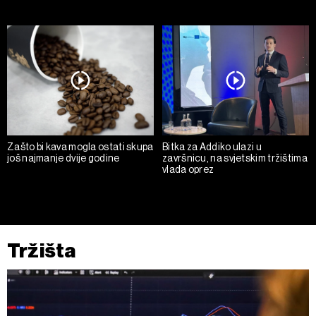
Zašto bi kava mogla ostati skupa
Bitka za Addiko ulazi u
još najmanje dvije godine
završnicu, na svjetskim tržištima
vlada oprez
Tržišta