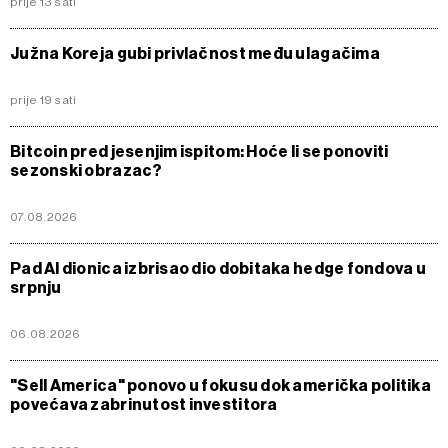
prije 13 sati
Južna Koreja gubi privlačnost među ulagačima
prije 19 sati
Bitcoin pred jesenjim ispitom: Hoće li se ponoviti
sezonski obrazac?
07.08.2026
Pad AI dionica izbrisao dio dobitaka hedge fondova u
srpnju
06.08.2026
"Sell America" ponovo u fokusu dok američka politika
povećava zabrinutost investitora