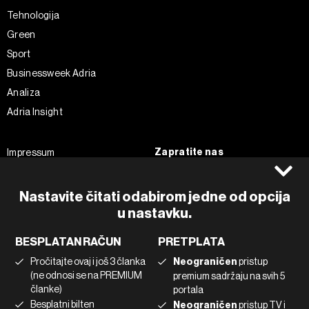
Tehnologija
Green
Sport
Businessweek Adria
Analiza
Adria Insight
Zapratite nas
Impressum
Politika kolačića
Facebook
Pravila privatnosti
Instagram
Nastavite čitati odabirom jedne od opcija
Uvjeti korištenja
Twitter
u nastavku.
Marketing
Linkedin
BESPLATAN RAČUN
PRETPLATA
Korištenje umjetne inteligencije
Tiktok
Pročitajte ovaj i još 3 članka
Neograničen
pristup
(ne odnosi se na PREMIUM
premium sadržaju na svih 5
članke)
portala
©2022 - 2026 Bloomberg L.P. All Rights Reserved. BLOOMBERG and
Besplatni bilten
Neograničen
pristup TV i