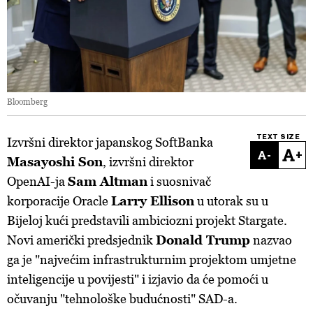
Bloomberg
TEXT SIZE
Izvršni direktor japanskog SoftBanka
-
+
Masayoshi Son
, izvršni direktor
OpenAI-ja
Sam Altman
i suosnivač
korporacije Oracle
Larry Ellison
u utorak su u
Bijeloj kući predstavili ambiciozni projekt Stargate.
Novi američki predsjednik
Donald Trump
nazvao
ga je "najvećim infrastrukturnim projektom umjetne
inteligencije u povijesti" i izjavio da će pomoći u
očuvanju "tehnološke budućnosti" SAD-a.