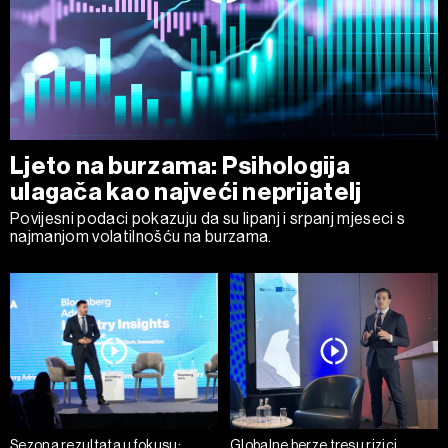
Ljeto na burzama: Psihologija
ulagača kao najveći neprijatelj
Povijesni podaci pokazuju da su lipanj i srpanj mjeseci s
najmanjom volatilnošću na burzama.
Sezona rezultata u fokusu:
Globalne berze tresu rizici,