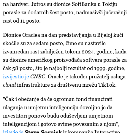
na hardver. Jutros su dionice SoftBanka u Tokiju
porasle za dodatnih šest posto, nadmašivši jučerašnji
rast od 11 posto.
Dionice Oraclea na dan predstavljanja u Bijeloj kući
skočile su za sedam posto, čime su nastavile
izvanredan rast zabilježen tokom 2024. godine, kada
su dionice američkog proizvođača softvera porasle za
čak 58 posto, što je najbolji rezultat od 1999. godine,
izvijestio je
CNBC
. Oracle je također pružatelj usluga
cloud
infrastrukture za društvenu mrežu TikTok.
"Čak i obećanje da će ogroman fond financirati
ulaganja u umjetnu inteligenciju dovoljno je da
investitori ponovo budu oduševljeni umjetnom
inteligencijom i gotovo svime povezanim s njom",
izjavio je
Steve Sosnick
iz kompanije Interactive