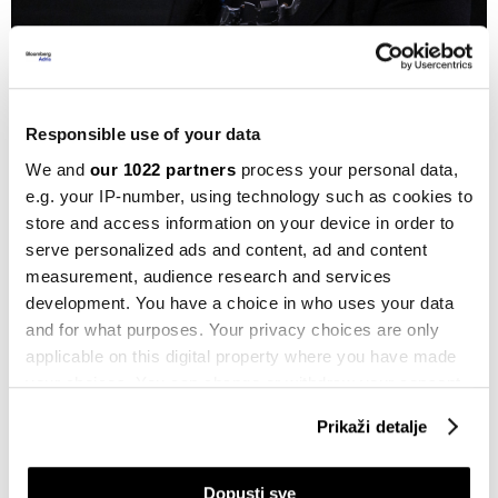
Bloomberg
Zabrinutost Elona Muska i sukob s Altmanom
Responsible use of your data
Unatoč berzovnoj euforiji, neki veliki igrači u
We and
our 1022 partners
process your personal data,
tehnološkoj industriji, uključujući
Elona Muska
,
e.g. your IP-number, using technology such as cookies to
izrazili su sumnje u zajednički projekt,
izvijestio je
store and access information on your device in order to
serve personalized ads and content, ad and content
BBC
. Kritike se ponajprije odnose na nedostatak
measurement, audience research and services
detalja o samom poduzeću i načinu finansiranja.
development. You have a choice in who uses your data
Musk je izrazio sumnju u sposobnost uključenih
and for what purposes. Your privacy choices are only
kompanija da ispune svoja obećanja.
applicable on this digital property where you have made
your choices. You can change or withdraw your consent
any time from the Cookie Declaration or by clicking on
They don’t actually have the money — Elon Musk
Prikaži detalje
the Privacy trigger icon.
(@elonmusk)
January 22, 2025
If you allow, we would also like to:
Dopusti sve