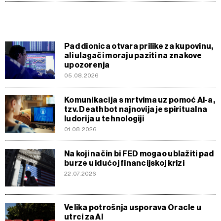
Pad dionica otvara prilike za kupovinu,
ali ulagači moraju paziti na znakove
upozorenja
05.08.2026
Komunikacija s mrtvima uz pomoć AI-a,
tzv. Deathbot najnovija je spiritualna
ludorija u tehnologiji
01.08.2026
Na koji način bi FED mogao ublažiti pad
burze u idućoj financijskoj krizi
22.07.2026
Velika potrošnja usporava Oracle u
utrci za AI