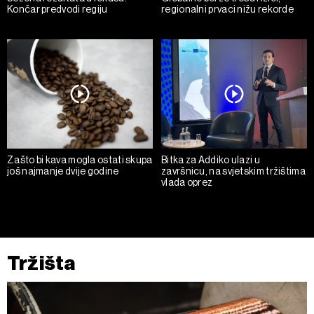
Končar predvodi regiju
regionalni prvaci nižu rekorde
Zašto bi kava mogla ostati skupa
Bitka za Addiko ulazi u
još najmanje dvije godine
završnicu, na svjetskim tržištima
vlada oprez
Tržišta