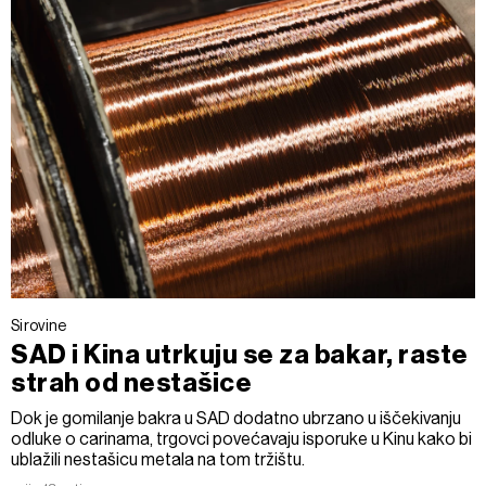
Sirovine
SAD i Kina utrkuju se za bakar, raste
strah od nestašice
Dok je gomilanje bakra u SAD dodatno ubrzano u iščekivanju
odluke o carinama, trgovci povećavaju isporuke u Kinu kako bi
ublažili nestašicu metala na tom tržištu.