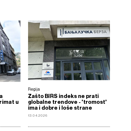
Regija
na
Zašto BIRS indeks ne prati
rimat u
globalne trendove - 'tromost'
ima i dobre i loše strane
13.04.2026