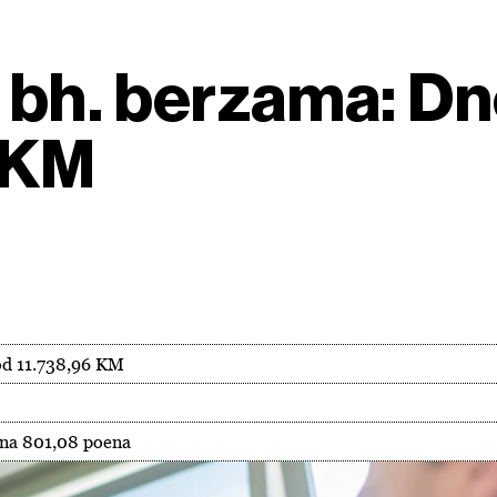
 bh. berzama: Dn
a KM
od 11.738,96 KM
 na 801,08 poena