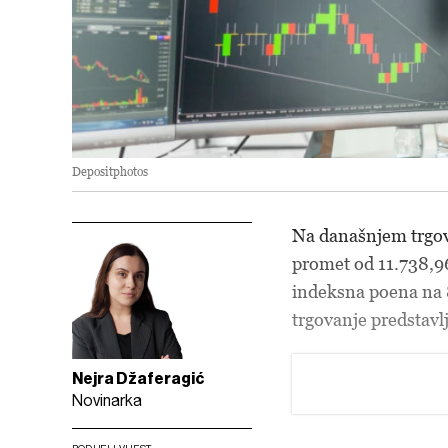
Depositphotos
Na današnjem trgo
promet od 11.738,96
indeksna poena na 
trgovanje predst
Nejra Džaferagić
Novinarka