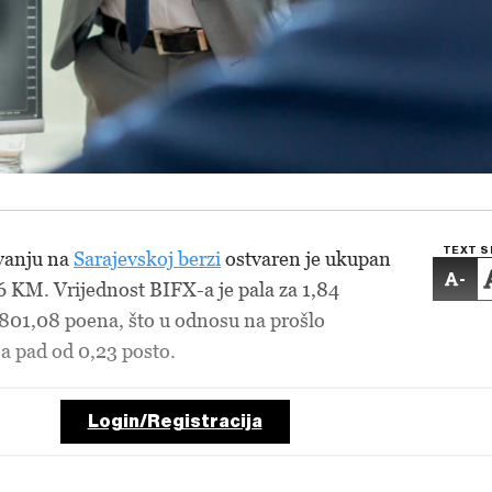
TEXT S
vanju na
Sarajevskoj berzi
ostvaren je ukupan
-
 KM. Vrijednost BIFX-a je pala za 1,84
801,08 poena, što u odnosu na prošlo
avlja pad od 0,23 posto.
Login/Registracija