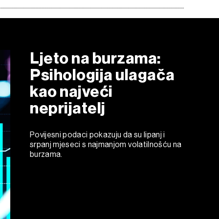
Ljeto na burzama:
Psihologija ulagača
kao najveći
neprijatelj
Povijesni podaci pokazuju da su lipanj i
srpanj mjeseci s najmanjom volatilnošću na
burzama.