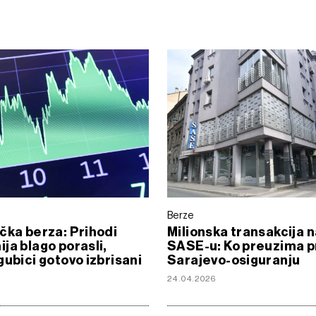
Berze
čka berza: Prihodi
Milionska transakcija 
ja blago porasli,
SASE-u: Ko preuzima p
gubici gotovo izbrisani
Sarajevo-osiguranju
24.04.2026