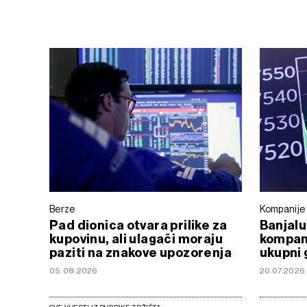
Berze
Kompanije
Pad dionica otvara prilike za
Banjalu
kupovinu, ali ulagači moraju
kompani
paziti na znakove upozorenja
ukupni 
05.08.2026
20.07.2026