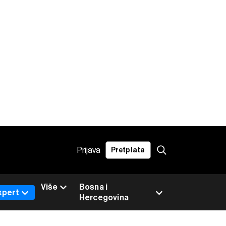
Prijava
Pretplata
Više
Bosna i
xpert
Hercegovina