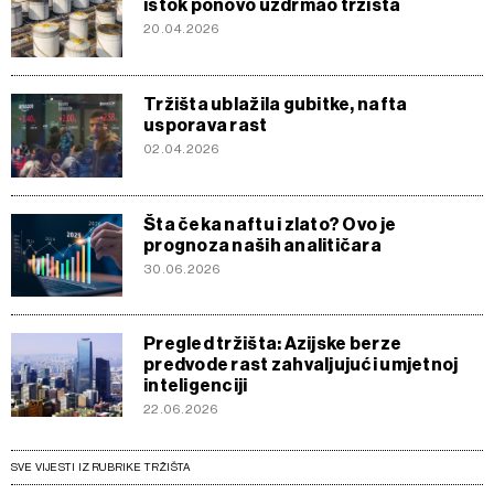
istok ponovo uzdrmao tržišta
20.04.2026
Tržišta ublažila gubitke, nafta
usporava rast
02.04.2026
Šta čeka naftu i zlato? Ovo je
prognoza naših analitičara
30.06.2026
Pregled tržišta: Azijske berze
predvode rast zahvaljujući umjetnoj
inteligenciji
22.06.2026
SVE VIJESTI IZ RUBRIKE TRŽIŠTA