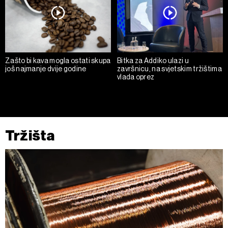
o kolačićima i drugim sličnim tehnologijama u
Politici
kolačića
. Kolačiće u bilo kojem trenutku možete ponovno
ažurirati klikom na „Prikaži detalje“. Privolu možete u bilo
kojem trenutku povući bez negativnih posljedica.
Zašto bi kava mogla ostati skupa
Bitka za Addiko ulazi u
još najmanje dvije godine
završnicu, na svjetskim tržištima
vlada oprez
Tržišta