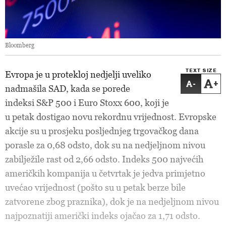
Bloomberg
TEXT SIZE
Evropa je u protekloj nedjelji uveliko
-
+
nadmašila SAD, kada se porede
indeksi S&P 500 i Euro Stoxx 600, koji je
u petak dostigao novu rekordnu vrijednost. Evropske
akcije su u prosjeku posljednjeg trgovačkog dana
porasle za 0,68 odsto, dok su na nedjeljnom nivou
zabilježile rast od 2,66 odsto. Indeks 500 najvećih
američkih kompanija u četvrtak je jedva primjetno
uvećao vrijednost (pošto su u petak berze bile
zatvorene zbog praznika), dok je na nedjeljnom nivou
najpoznatiji američki indeks ojačao za 1,71 odsto.