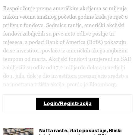
Raspoloženje prema američkim akcijama se mijenja
nakon veoma snažnog početka godine kada je riječ o
prilivu u fondove. Sedmicu ranije, američki akcijski
fondovi zabilježili su prve neto odlive poslije tri
mjeseca, a podaci Bank of America (BofA) pokazuju
da se investitori povlače iz američkih akcija najbržim
tempom od marta. Akcijski fondovi usmjereni na SAD
zabilježili su odliv od 17,2 milijarde dolara u nedjelji
do 1. jula, dok je dio investitora preusmjerio sredstva
na inostrana tržišta akcija, prenio je Bloomberg.
Login/Registracija
Nafta raste, zlato posustaje, Bliski