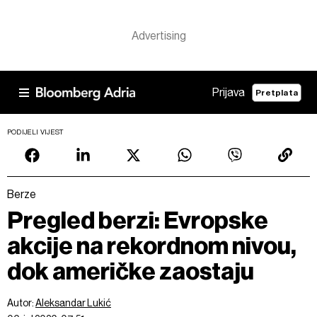
Prijava
Pretplata
PODIJELI VIJEST
Berze
Pregled berzi: Evropske
akcije na rekordnom nivou,
dok američke zaostaju
Autor:
Aleksandar Lukić