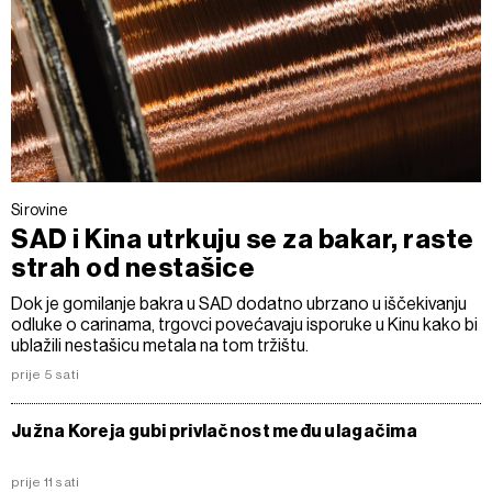
Sirovine
SAD i Kina utrkuju se za bakar, raste
strah od nestašice
Dok je gomilanje bakra u SAD dodatno ubrzano u iščekivanju
odluke o carinama, trgovci povećavaju isporuke u Kinu kako bi
ublažili nestašicu metala na tom tržištu.
prije 5 sati
Južna Koreja gubi privlačnost među ulagačima
prije 11 sati