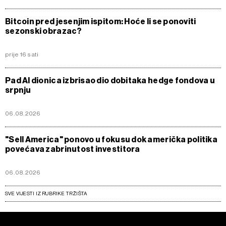
Bitcoin pred jesenjim ispitom: Hoće li se ponoviti
sezonski obrazac?
prije 16 sati
Pad AI dionica izbrisao dio dobitaka hedge fondova u
srpnju
06.08.2026
"Sell America" ponovo u fokusu dok američka politika
povećava zabrinutost investitora
06.08.2026
SVE VIJESTI IZ RUBRIKE TRŽIŠTA