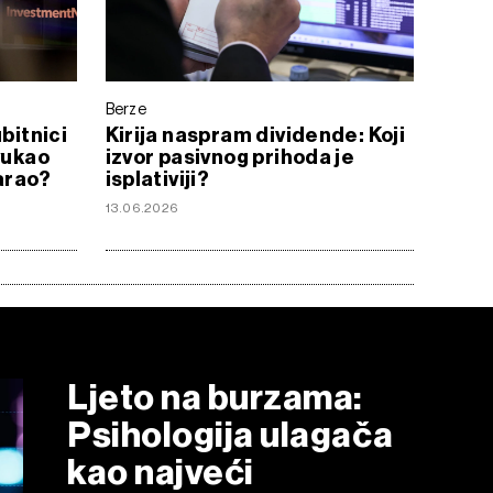
Berze
bitnici
Kirija naspram dividende: Koji
vukao
izvor pasivnog prihoda je
čarao?
isplativiji?
13.06.2026
Ljeto na burzama:
Psihologija ulagača
kao najveći