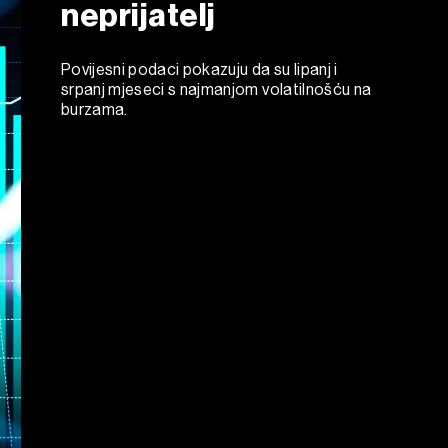
neprijatelj
Povijesni podaci pokazuju da su lipanj i
srpanj mjeseci s najmanjom volatilnošću na
burzama.