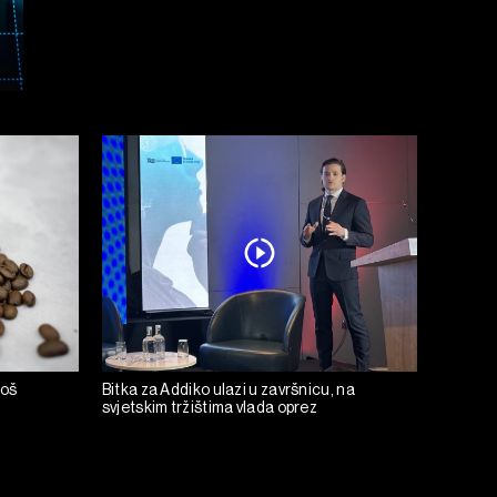
još
Bitka za Addiko ulazi u završnicu, na
svjetskim tržištima vlada oprez