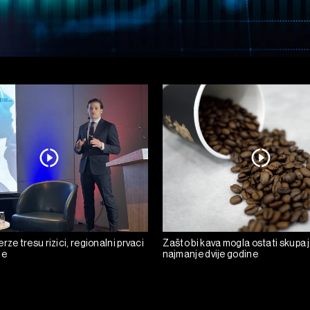
rze tresu rizici, regionalni prvaci
Zašto bi kava mogla ostati skupa 
de
najmanje dvije godine