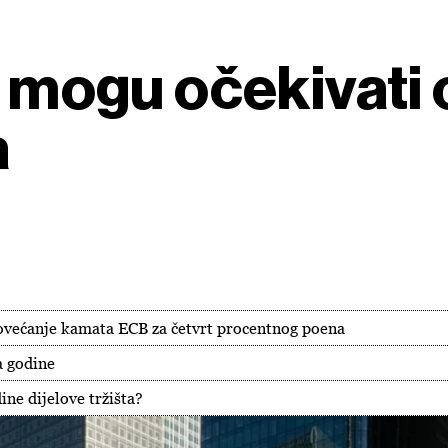
i mogu očekivati 
a
povećanje kamata ECB za četvrt procentnog poena
a godine
ine dijelove tržišta?