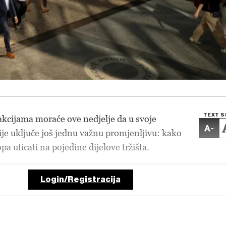
TEXT S
kcijama moraće ove nedjelje da u svoje
-
gije uključe još jednu važnu promjenljivu: kako
pa uticati na pojedine dijelove tržišta.
Login/Registracija