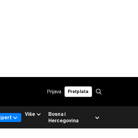
Prijava
Pretplata
Više
Bosna i
xpert
Hercegovina