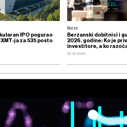
Berze
kularan IPO pogurao
Berzanski dobitnici i gu
CXMT-ja za 535 posto
2026. godine: Ko je pri
investitore, a ko razo
22.07.2026