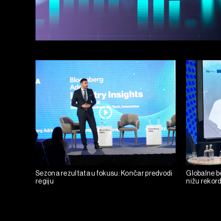
Sezona rezultata u fokusu: Končar predvodi
Globalne be
regiju
nižu rekor