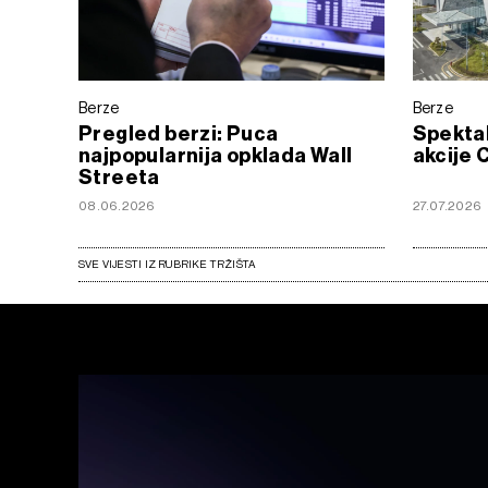
Berze
Berze
Pregled berzi: Puca
Spekta
najpopularnija opklada Wall
akcije 
Streeta
08.06.2026
27.07.2026
SVE VIJESTI IZ RUBRIKE TRŽIŠTA