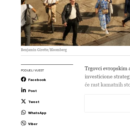
Benjamin Girette/Bloomberg
Trgovci evropskim a
PODIJELI VIJEST
investicione strate
Facebook
će rast kamatnih sto
Post
Tweet
WhatsApp
Viber