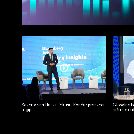
Sezona rezultata u fokusu: Končar predvodi
Globalne be
regiju
nižu rekor