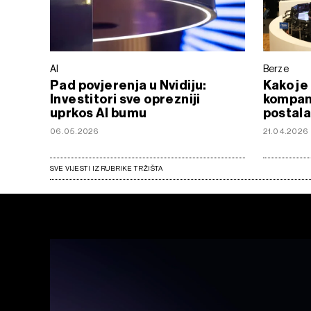
AI
Berze
Pad povjerenja u Nvidiju:
Kako je
Investitori sve oprezniji
kompani
uprkos AI bumu
postala
06.05.2026
21.04.2026
SVE VIJESTI IZ RUBRIKE TRŽIŠTA