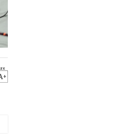
IZE
+