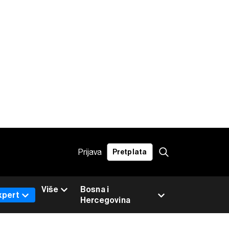
Prijava
Pretplata
Više
Bosna i
xpert
Hercegovina