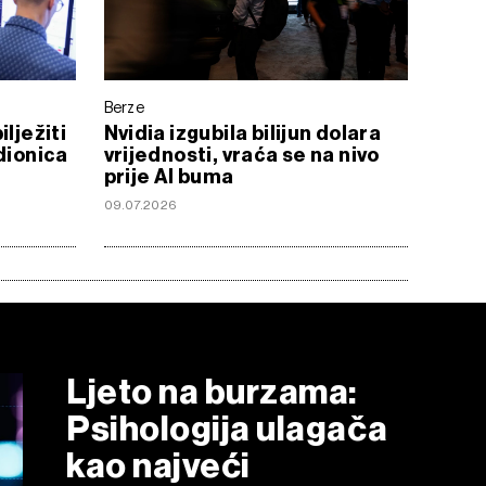
Berze
lježiti
Nvidia izgubila bilijun dolara
dionica
vrijednosti, vraća se na nivo
prije AI buma
09.07.2026
Ljeto na burzama:
Psihologija ulagača
kao najveći