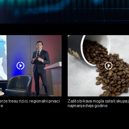
rze tresu rizici, regionalni prvaci
Zašto bi kava mogla ostati skupa 
de
najmanje dvije godine