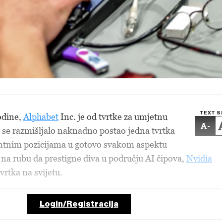
TEXT S
odine,
Alphabet
Inc. je od tvrtke za umjetnu
-
oj se razmišljalo naknadno postao jedna tvrtka
antnim pozicijama u gotovo svakom aspektu
e na rubu da prestigne diva u području AI čipova,
Nvidia
vrtka na svijetu.
Login/Registracija