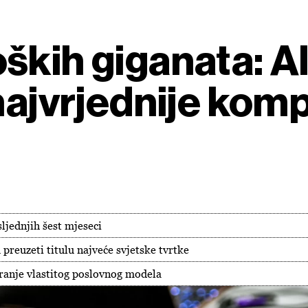
ških giganata: A
najvrjednije komp
ljednjih šest mjeseci
 preuzeti titulu najveće svjetske tvrtke
iranje vlastitog poslovnog modela