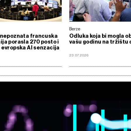
Berze
 nepoznata francuska
Odluka koja bi mogla obi
ja porasla 270 posto i
vašu godinu na tržištu 
 evropska AI senzacija
23.07.2026