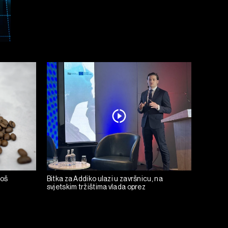
još
Bitka za Addiko ulazi u završnicu, na
svjetskim tržištima vlada oprez