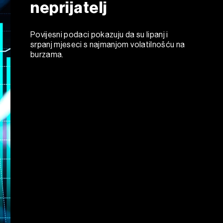
neprijatelj
Povijesni podaci pokazuju da su lipanj i
srpanj mjeseci s najmanjom volatilnošću na
burzama.