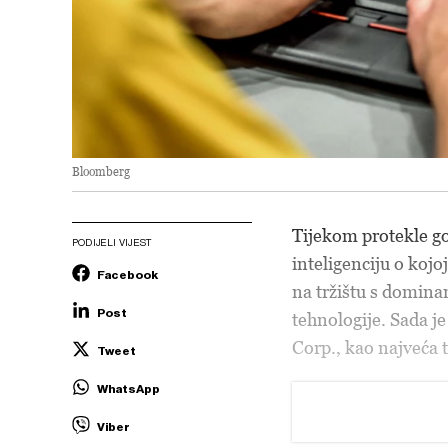
Bloomberg
Tijekom protekle g
PODIJELI VIJEST
inteligenciju o koj
Facebook
na tržištu s domin
Post
tehnologije. Sada j
Corp., kao najveća t
Tweet
WhatsApp
Viber