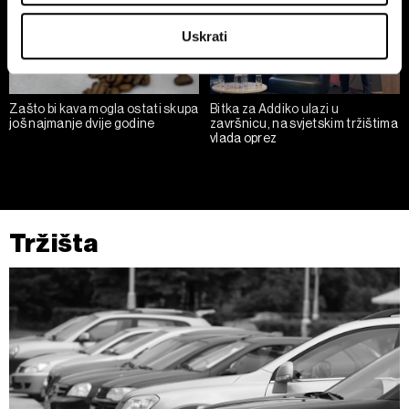
Identify your device by actively scanning it for
Uskrati
specific characteristics (fingerprinting)
Find out more about how your personal data is processed
and set your preferences in the
details section
.
Zašto bi kava mogla ostati skupa
Bitka za Addiko ulazi u
još najmanje dvije godine
završnicu, na svjetskim tržištima
Zajednički voditelji obrade su HD-WIN ARENA SPORT
vlada oprez
d.o.o. i
Partneri
. Više o podacima koje obrađujemo kao i
o vašim pravima pročitajte u našoj
Politici privatnosti
, a
o kolačićima i drugim sličnim tehnologijama u
Politici
kolačića
. Kolačiće u bilo kojem trenutku možete ponovno
Tržišta
ažurirati klikom na „Prikaži detalje“. Privolu možete u bilo
kojem trenutku povući bez negativnih posljedica.