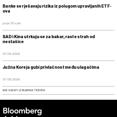
Banke se rješavaju rizika iz polugom upravljanih ETF-
ova
prije 20 sati
SAD i Kina utrkuju se za bakar, raste strah od
nestašice
07.08.2026
Južna Koreja gubi privlačnost među ulagačima
07.08.2026
SVE VIJESTI IZ RUBRIKE TRŽIŠTA