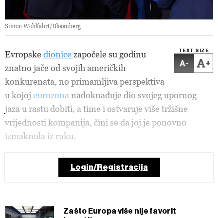
Simon Wohlfahrt/Bloomberg
TEXT SIZE
Evropske
dionice
započele su godinu
-
+
znatno jače od svojih američkih
konkurenata, no primamljiva perspektiva
u kojoj
eurozona
nadoknađuje dio svojeg upornog
jaza u rastu dobiti, a time i ostvaruje više tržišne
vrijednosti kompanija, čini se da joj je ponovno
izmaknula iz ruku.
Login/Registracija
Zašto Europa više nije favorit