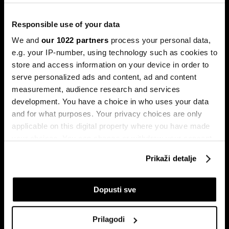
Responsible use of your data
Ljeto na burzama: Psihologija
ulagača kao najveći neprijatelj
We and
our 1022 partners
process your personal data,
e.g. your IP-number, using technology such as cookies to
Povijesni podaci pokazuju da su lipanj i srpanj mjeseci s
najmanjom volatilnošću na burzama.
store and access information on your device in order to
serve personalized ads and content, ad and content
measurement, audience research and services
development. You have a choice in who uses your data
and for what purposes. Your privacy choices are only
applicable on this digital property where you have made
your choices. You can change or withdraw your consent
any time from the Cookie Declaration or by clicking on
Prikaži detalje
the Privacy trigger icon.
Sezona rezultata u fokusu:
Globalne berze tresu rizici,
Končar predvodi regiju
regionalni prvaci nižu rekorde
If you allow, we would also like to:
Dopusti sve
Collect information about your geographical
location which can be accurate to within several
Prilagodi
meters