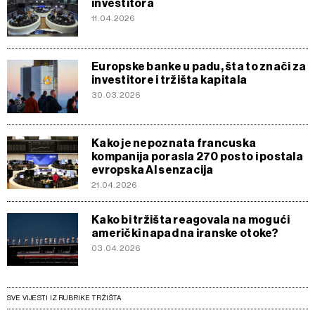
investitora
11.04.2026
Europske banke u padu, šta to znači za
investitore i tržišta kapitala
30.03.2026
Kako je nepoznata francuska
kompanija porasla 270 posto i postala
evropska AI senzacija
21.04.2026
Kako bi tržišta reagovala na mogući
američki napad na iranske otoke?
03.04.2026
SVE VIJESTI IZ RUBRIKE TRŽIŠTA