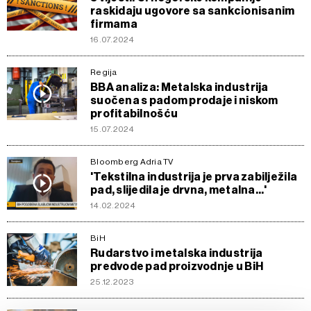
raskidaju ugovore sa sankcionisanim
firmama
16.07.2024
Regija
BBA analiza: Metalska industrija
suočena s padom prodaje i niskom
profitabilnošću
15.07.2024
Bloomberg Adria TV
'Tekstilna industrija je prva zabilježila
pad, slijedila je drvna, metalna...'
14.02.2024
BiH
Rudarstvo i metalska industrija
predvode pad proizvodnje u BiH
25.12.2023