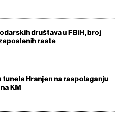
odarskih društava u FBiH, broj
i zaposlenih raste
u tunela Hranjen na raspolaganju
ona KM