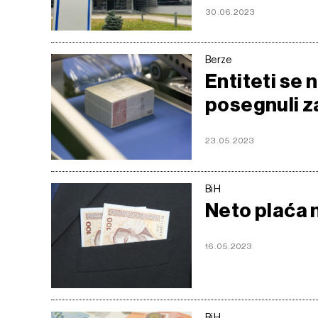
30.06.2023
Berze
Entiteti se 
posegnuli z
23.05.2023
BiH
Neto plaća 
16.05.2023
BiH