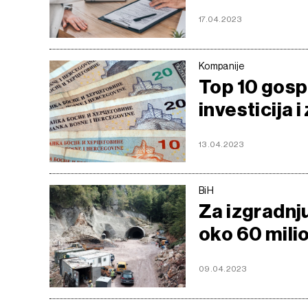
17.04.2023
Kompanije
Top 10 gosp
investicija 
13.04.2023
BiH
Za izgradnj
oko 60 mili
09.04.2023