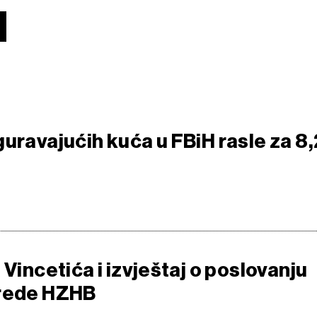
H
uravajućih kuća u FBiH rasle za 8,
 Vincetića i izvještaj o poslovanju
vrede HZHB