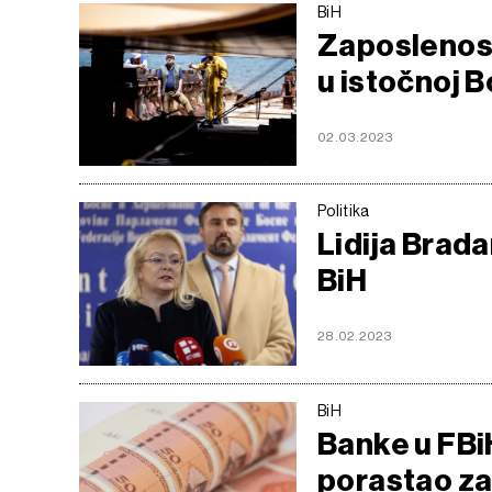
BiH
Zaposlenost
u istočnoj B
02.03.2023
Politika
Lidija Brad
BiH
28.02.2023
BiH
Banke u FBiH
porastao za