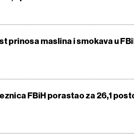
st prinosa maslina i smokava u FB
eznica FBiH porastao za 26,1 post