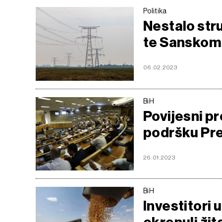
Politika
Nestalo str
te Sanskom
06.02.2023
BiH
Povijesni p
podršku Pr
26.01.2023
BiH
Investitori