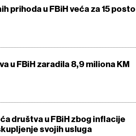
ih prihoda u FBiH veća za 15 posto
va u FBiH zaradila 8,9 miliona KM
ća društva u FBiH zbog inflacije
kupljenje svojih usluga