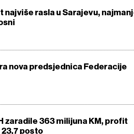
 najviše rasla u Sarajevu, najman
osni
ara nova predsjednica Federacije
 zaradile 363 milijuna KM, profit
 23,7 posto