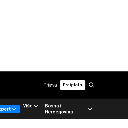
Prijava
Pretplata
Više
Bosna i
xpert
Hercegovina