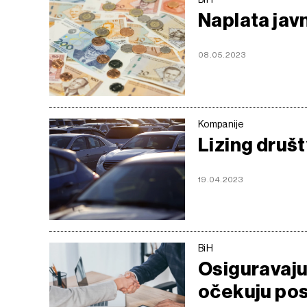
Naplata javn
08.05.2023
Kompanije
Lizing društ
19.04.2023
BiH
Osiguravaju
očekuju pos