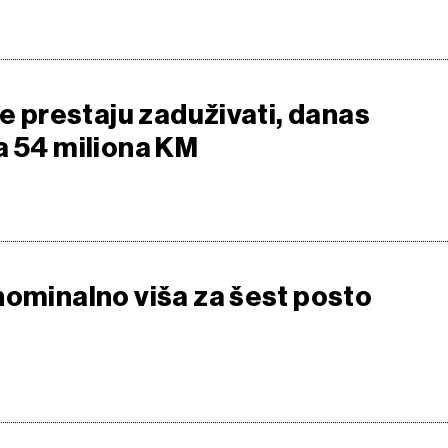
ne prestaju zaduživati, danas
a 54 miliona KM
nominalno viša za šest posto