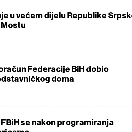
uje u većem dijelu Republike Srps
 Mostu
roračun Federacije BiH dobio
edstavničkog doma
 u FBiH se nakon programiranja