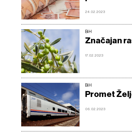
24.02.2023
BiH
Značajan ra
17.02.2023
BiH
Promet Želj
06.02.2023