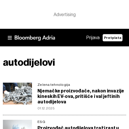
Prijava
Pretplata
autodijelovi
Zelena tehnologija
Njemačke proizvođače, nakon invazije
kineskih EV-ova, pritišće i val jeftinih
autodijelova
01.12.2025
ESG
Proizvođač autodijelova traži rast u