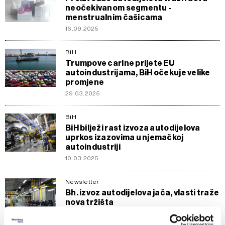
neočekivanom segmentu -
menstrualnim čašicama
16.09.2025
BiH
Trumpove carine prijete EU
autoindustrijama, BiH očekuje velike
promjene
29.03.2025
BiH
BiH bilježi rast izvoza autodijelova
uprkos izazovima u njemačkoj
autoindustriji
10.03.2025
Newsletter
Bh. izvoz autodijelova jača, vlasti traže
nova tržišta
07.03.2025