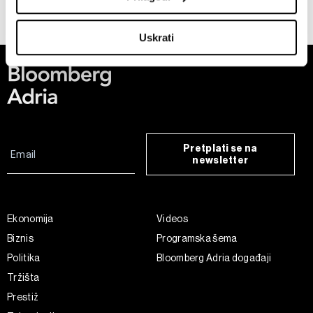
meters
Identify your device by actively scanning it for
Uskrati
specific characteristics (fingerprinting)
Find out more about how your personal data is processed
and set your preferences in the
details section
.
Zajednički voditelji obrade su HD-WIN ARENA SPORT
d.o.o. i
Partneri
. Više o podacima koje obrađujemo kao i
o vašim pravima pročitajte u našoj
Politici privatnosti
, a
Pretplati se na
o kolačićima i drugim sličnim tehnologijama u
Politici
newsletter
kolačića
. Kolačiće u bilo kojem trenutku možete ponovno
ažurirati klikom na „Prikaži detalje“. Privolu možete u bilo
kojem trenutku povući bez negativnih posljedica.
Ekonomija
Videos
Biznis
Programska šema
Politika
Bloomberg Adria događaji
Tržišta
Prestiž