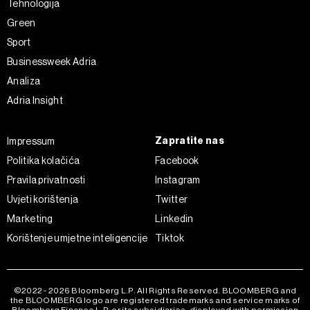
Tehnologija
Green
Sport
Businessweek Adria
Analiza
Adria Insight
Zapratite nas
Impressum
Politika kolačića
Facebook
Pravila privatnosti
Instagram
Uvjeti korištenja
Twitter
Marketing
Linkedin
Korištenje umjetne inteligencije
Tiktok
©2022 - 2026 Bloomberg L.P. All Rights Reserved. BLOOMBERG and
the BLOOMBERG logo are registered trademarks and service marks of