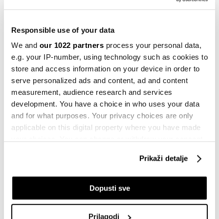
BiH
Nova godina donosi neizvjesnost za
Responsible use of your data
bh. automobilsku industriju
18.12.2024
We and
our 1022 partners
process your personal data,
e.g. your IP-number, using technology such as cookies to
Kompanije
store and access information on your device in order to
Analiza BBA: Neprilike u autoindustriji
serve personalized ads and content, ad and content
se lome na autokomponentašima
measurement, audience research and services
09.12.2024
development. You have a choice in who uses your data
and for what purposes. Your privacy choices are only
Kompanije
applicable on this digital property where you have made
Vodeći distributer autodijelova Sim
Impex od sada u vlasništvu hrvatske
your choices. You can change or withdraw your consent
CIAK Grupe
any time from the Cookie Declaration or by clicking on
Prikaži detalje
30.09.2024
the Privacy trigger icon.
Investicije
If you allow, we would also like to:
Dopusti sve
Njemački PASS počinje proizvodnju u
Collect information about your geographical
Zvorniku
location which can be accurate to within several
17.05.2022
Prilagodi