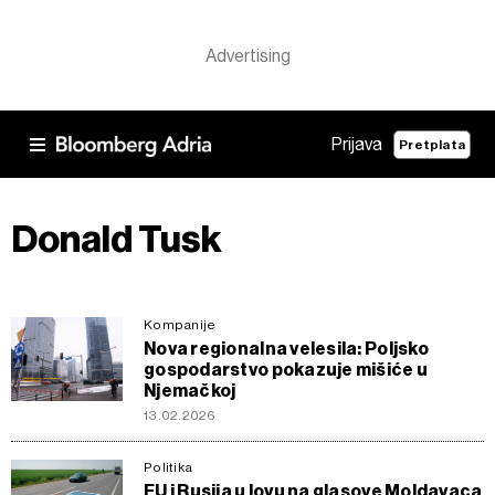
Prijava
Pretplata
Donald Tusk
Kompanije
Nova regionalna velesila: Poljsko
gospodarstvo pokazuje mišiće u
Njemačkoj
13.02.2026
Politika
EU i Rusija u lovu na glasove Moldavaca