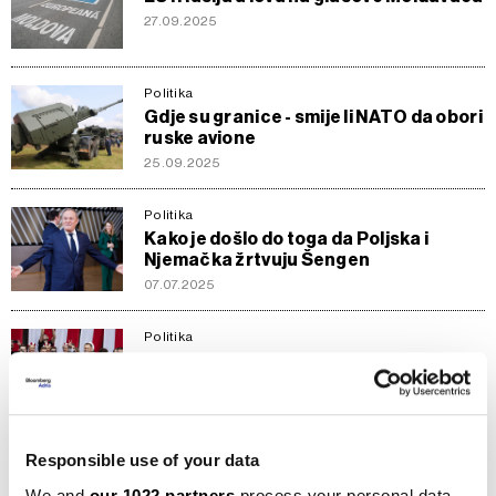
27.09.2025
Politika
Gdje su granice - smije li NATO da obori
ruske avione
25.09.2025
Politika
Kako je došlo do toga da Poljska i
Njemačka žrtvuju Šengen
07.07.2025
Politika
Kuda ide Poljska nakon pobjede
Trumpovog favorita
04.06.2025
Politika
Responsible use of your data
Trumpov kandidat pobijedio na
We and
our 1022 partners
process your personal data,