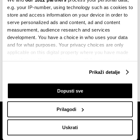
predsjedničkim izborima u Poljskoj
e.g. your IP-number, using technology such as cookies to
02.06.2025
store and access information on your device in order to
serve personalized ads and content, ad and content
Politika
measurement, audience research and services
Poljaci biraju predsjednika, 13
kandidata u trci
development. You have a choice in who uses your data
18.05.2025
and for what purposes. Your privacy choices are only
applicable on this digital property where you have made
Politika
your choices. You can change or withdraw your consent
Poljsku čekaju izbori na kojima je puno
any time from the Cookie Declaration or by clicking on
toga na kocki
Prikaži detalje
the Privacy trigger icon.
15.10.2023
If you allow, we would also like to:
Dopusti sve
Collect information about your geographical
location which can be accurate to within several
Prilagodi
meters
Identify your device by actively scanning it for
Uskrati
specific characteristics (fingerprinting)
Find out more about how your personal data is processed