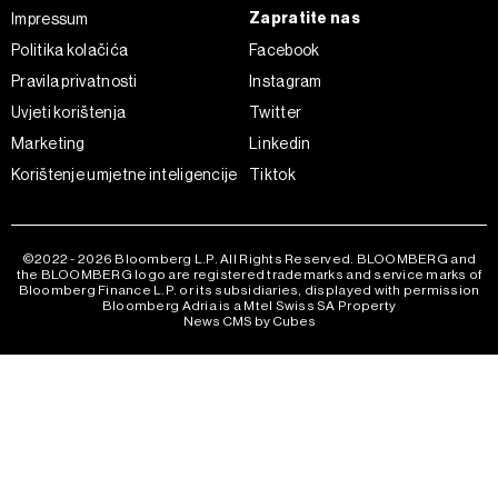
Zapratite nas
Impressum
Politika kolačića
Facebook
Pravila privatnosti
Instagram
Uvjeti korištenja
Twitter
Marketing
Linkedin
Korištenje umjetne inteligencije
Tiktok
©2022 - 2026 Bloomberg L.P. All Rights Reserved. BLOOMBERG and
the BLOOMBERG logo are registered trademarks and service marks of
Bloomberg Finance L.P. or its subsidiaries, displayed with permission
Bloomberg Adria is a Mtel Swiss SA Property
News CMS by Cubes