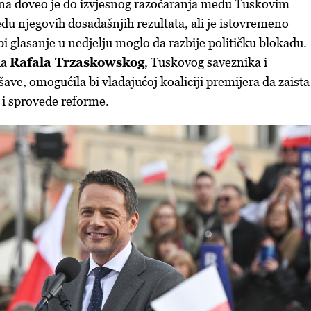
a doveo je do izvjesnog razočaranja među Tuskovim
edu njegovih dosadašnjih rezultata, ali je istovremeno
i glasanje u nedjelju moglo da razbije političku blokadu.
da
Rafala Trzaskowskog
, Tuskovog saveznika i
ave, omogućila bi vladajućoj koaliciji premijera da zaista
 i sprovede reforme.