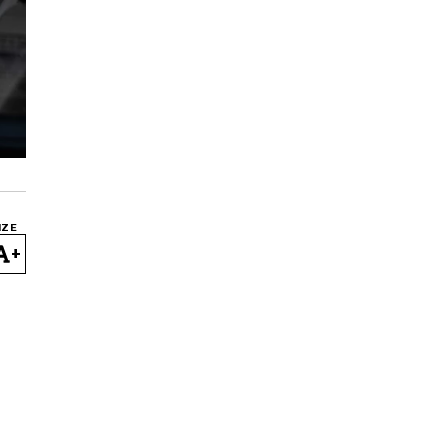
IZE
+