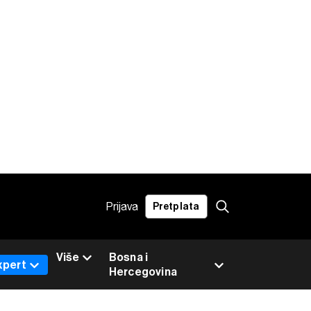
Prijava
Pretplata
Više
Bosna i
xpert
Hercegovina