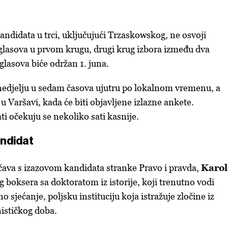
andidata u trci, uključujući Trzaskowskog, ne osvoji
glasova u prvom krugu, drugi krug izbora između dva
glasova biće održan 1. juna.
nedjelju u sedam časova ujutru po lokalnom vremenu, a
 u Varšavi, kada će biti objavljene izlazne ankete.
ti očekuju se nekoliko sati kasnije.
andidat
čava s izazovom kandidata stranke Pravo i pravda,
Karol
g boksera sa doktoratom iz istorije, koji trenutno vodi
o sjećanje, poljsku instituciju koja istražuje zločine iz
ističkog doba.