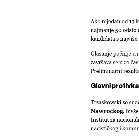
Ako nijedan od 13 k
najmanje 50 odsto 
kandidata s najviše 
Glasanje počinje u 
završava se u 21 čas
Preliminarni rezulta
Glavni protivk
T
rzaskowski se suo
Nawrockog,
bivše
Institut za nacionaln
nacističkog i komun