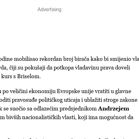
 godine mobilisao rekordan broj birača kako bi smijenio vl
da, čiji su pokušaji da potkopa vladavinu prava doveli
 kurs s Briselom.
u po veličini ekonomiju Evropske unije vratiti u glavne
diti pravosuđe političkog uticaja i ublažiti stroge zakone
sk se suočio sa odlazećim predsjednikom
Andrzejem
m bivših nacionalističkih vlasti, koji ima mogućnost da