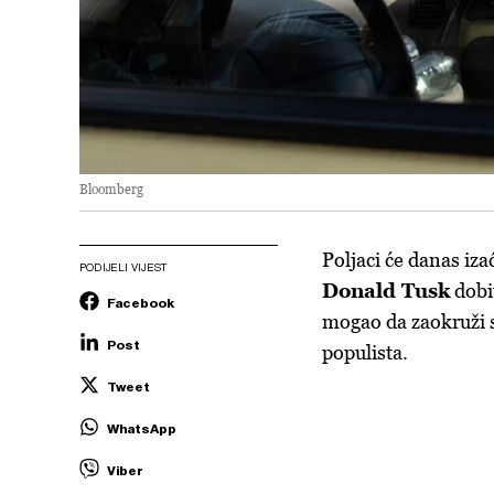
Bloomberg
Poljaci će danas izać
PODIJELI VIJEST
Donald Tusk
dobit
Facebook
mogao da zaokruži s
Post
populista.
Tweet
WhatsApp
Viber