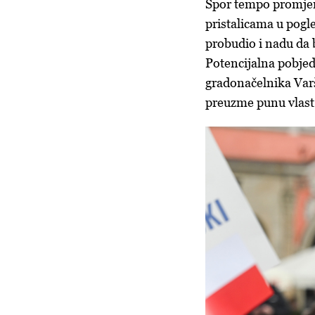
Spor tempo promjen
pristalicama u pogl
probudio i nadu da b
Potencijalna pobje
gradonačelnika Varš
preuzme punu vlast