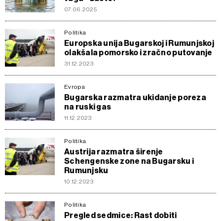
07.06.2025
Politika
Europska unija Bugarskoj i Rumunjskoj
olakšala pomorsko i zračno putovanje
31.12.2023
Evropa
Bugarska razmatra ukidanje poreza
na ruski gas
11.12.2023
Politika
Austrija razmatra širenje
Schengenske zone na Bugarsku i
Rumunjsku
10.12.2023
Politika
Pregled sedmice: Rast dobiti