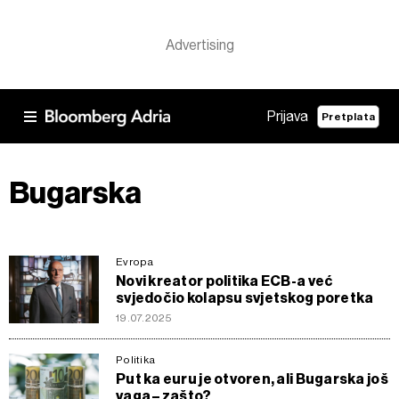
Prijava
Pretplata
Bugarska
Evropa
Novi kreator politika ECB-a već
svjedočio kolapsu svjetskog poretka
19.07.2025
Politika
Put ka euru je otvoren, ali Bugarska još
vaga – zašto?