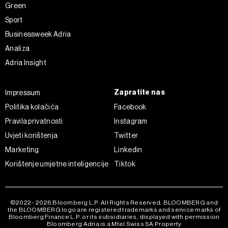
Green
Sport
Businessweek Adria
Analiza
Adria Insight
Zapratite nas
Impressum
Politika kolačića
Facebook
Pravila privatnosti
Instagram
Uvjeti korištenja
Twitter
Marketing
Linkedin
Korištenje umjetne inteligencije
Tiktok
©2022 - 2026 Bloomberg L.P. All Rights Reserved. BLOOMBERG and
the BLOOMBERG logo are registered trademarks and service marks of
Bloomberg Finance L.P. or its subsidiaries, displayed with permission
Bloomberg Adria is a Mtel Swiss SA Property