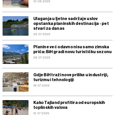
01.08.2026
Ulaganja u ljetne sadržaje uslov
opstanka planinskih destinacija - pet
stvari za danas
29.07.2026
Planine već odavno nisu samo zimska
priča: BiH gradi novu turističku sezonu
28.07.2026
Gdje BiH traži nove prilike u industriji,
turizmu i tehnologiji
18.07.2026
Kako Tajland profitira od europskih
toplinskih valova
12.07.2026