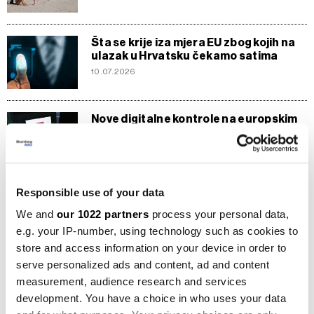
Šta se krije iza mjera EU zbog kojih na
ulazak u Hrvatsku čekamo satima
10.07.2026
Nove digitalne kontrole na europskim
granicama donose duža čekanja
putnicima
09.07.2026
Responsible use of your data
Jesmo li sigurni na raftingu? Istražili
smo ko je nadležan i šta poduzima
We and
our 1022 partners
process your personal data,
09.07.2026
e.g. your IP-number, using technology such as cookies to
store and access information on your device in order to
serve personalized ads and content, ad and content
Promjena turističke paradigme u Adria
measurement, audience research and services
regionu
development. You have a choice in who uses your data
06.07.2026