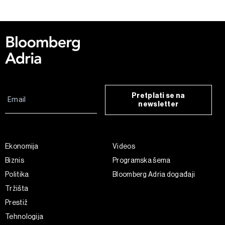
kolačića
. Kolačiće u bilo kojem trenutku možete ponovno
ažurirati klikom na „Prikaži detalje“. Privolu možete u bilo
kojem trenutku povući bez negativnih posljedica.
Pretplati se na
newsletter
Ekonomija
Videos
Biznis
Programska šema
Politika
Bloomberg Adria događaji
Tržišta
Prestiž
Tehnologija