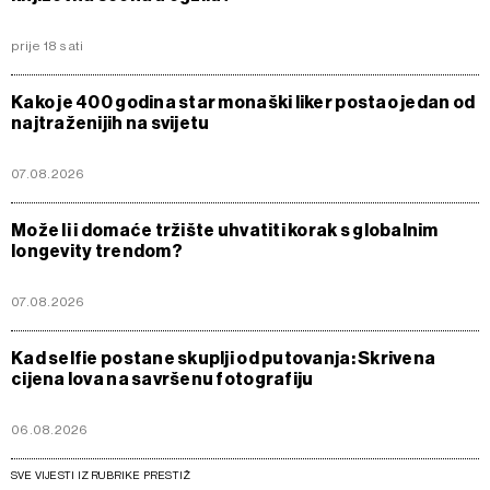
prije 18 sati
Kako je 400 godina star monaški liker postao jedan od
najtraženijih na svijetu
07.08.2026
Može li i domaće tržište uhvatiti korak s globalnim
longevity trendom?
07.08.2026
Kad selfie postane skuplji od putovanja: Skrivena
cijena lova na savršenu fotografiju
06.08.2026
SVE VIJESTI IZ RUBRIKE PRESTIŽ