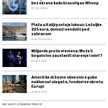
bez ekrana kako bi sustigao Whoop
07.05.2026
Plaža u Italiji postaje luksuz: Ležaljke
225 eura, domaći sendviči pod
zabranom
prije 15 minuta
Milijarde protiv vremena: Može li
bogatstvo zaustaviti starenje i smrt?
prije 2 sata
Američke državne obveznice gube
naklonost ulagača, fondovi se okreću
Europi
prije 2 sata
SVE VIJESTI IZ RUBRIKE PRESTIŽ