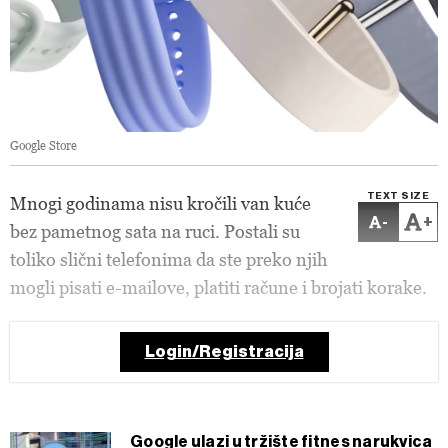
Google Store
TEXT SIZE
Mnogi godinama nisu kročili van kuće
-
+
bez pametnog sata na ruci. Postali su
toliko slični telefonima da ste preko njih
mogli pisati e-mailove, platiti račune i brojati korake.
Login/Registracija
Google ulazi u tržište fitnes narukvica