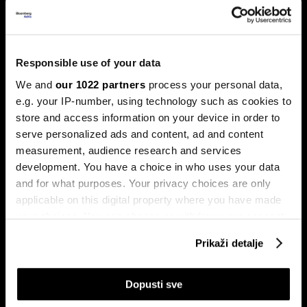
Xpeng P7+: Luksuzni kineski
automobil koji priča kao navijen
Responsible use of your data
Luksuzni fastback s vlastitim čipom koji po
We and
our 1022 partners
process your personal data,
performansama nadmašuje usporedive Nvidijine proizvode.
e.g. your IP-number, using technology such as cookies to
store and access information on your device in order to
serve personalized ads and content, ad and content
measurement, audience research and services
development. You have a choice in who uses your data
and for what purposes. Your privacy choices are only
applicable on this digital property where you have made
your choices. You can change or withdraw your consent
any time from the Cookie Declaration or by clicking on
Dr Stefan Jerotić: “Čovjeku nije
Slučaj Fekkai - ni luksuzni biznisi
Prikaži detalje
potrebno da bude savršeno
nisu pošteđeni otkrića iz
the Privacy trigger icon.
‘podešen’, već da raste”
Epsteinovih dokumenata
If you allow, we would also like to:
Dopusti sve
Collect information about your geographical