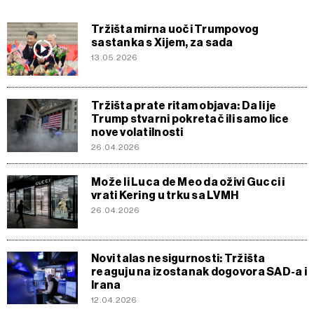
Tržišta mirna uoči Trumpovog
sastanka s Xijem, za sada
13.05.2026
Tržišta prate ritam objava: Da li je
Trump stvarni pokretač ili samo lice
nove volatilnosti
26.04.2026
Može li Luca de Meo da oživi Gucci i
vrati Kering u trku sa LVMH
26.04.2026
Novi talas nesigurnosti: Tržišta
reaguju na izostanak dogovora SAD-a i
Irana
12.04.2026