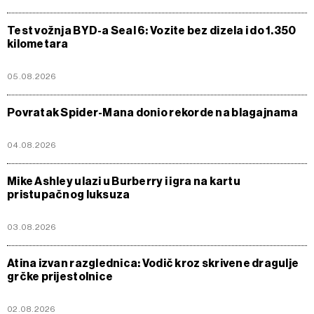
Test vožnja BYD-a Seal 6: Vozite bez dizela i do 1.350
kilometara
05.08.2026
Povratak Spider-Mana donio rekorde na blagajnama
04.08.2026
Mike Ashley ulazi u Burberry i igra na kartu
pristupačnog luksuza
03.08.2026
Atina izvan razglednica: Vodič kroz skrivene dragulje
grčke prijestolnice
02.08.2026