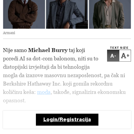
Armani
TEXT SIZE
Nije samo
Michael Burry
taj koji
-
+
poredi AI sa dot-com balonom, niti su to
distopijski izvještaji da bi tehnologija
mogla da izazove masovnu nezaposlenost, pa čak ni
Berkshire Hathaway Inc. koji gomila rekordnu
količinu keša:
moda
, takođe, signalizira ekonomsku
opasnost.
Login/Registracija