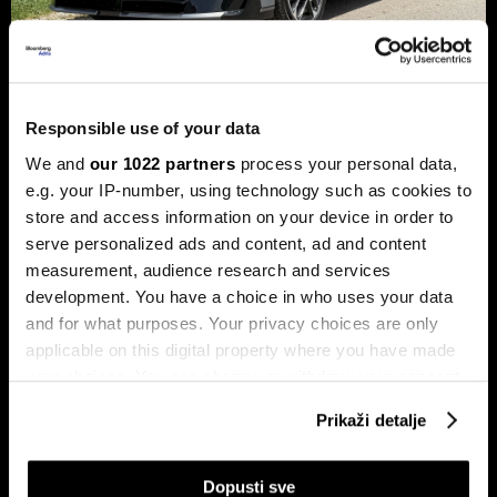
Xpeng P7+: Luksuzni kineski
Responsible use of your data
automobil koji priča kao navijen
We and
our 1022 partners
process your personal data,
Luksuzni fastback s vlastitim čipom koji po
e.g. your IP-number, using technology such as cookies to
performansama nadmašuje usporedive Nvidijine proizvode.
store and access information on your device in order to
serve personalized ads and content, ad and content
measurement, audience research and services
development. You have a choice in who uses your data
and for what purposes. Your privacy choices are only
applicable on this digital property where you have made
your choices. You can change or withdraw your consent
any time from the Cookie Declaration or by clicking on
Prikaži detalje
the Privacy trigger icon.
Dr Stefan Jerotić: “Čovjeku nije
Slučaj Fekkai - ni luksuzni biznisi
potrebno da bude savršeno
nisu pošteđeni otkrića iz
‘podešen’, već da raste”
Epsteinovih dokumenata
If you allow, we would also like to:
Dopusti sve