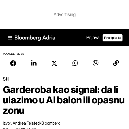
Prijava
Pretplata
PODIJELI VIJEST
Stil
Garderoba kao signal: da li
ulazimo u AI balon ili opasnu
zonu
Izvor:
Andrea Felsted/Bloomberg