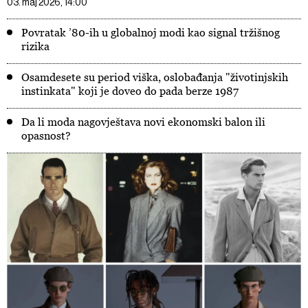
03. maj 2026, 14:00
Povratak ’80-ih u globalnoj modi kao signal tržišnog
rizika
Osamdesete su period viška, oslobađanja "životinjskih
instinkata" koji je doveo do pada berze 1987
Da li moda nagovještava novi ekonomski balon ili
opasnost?