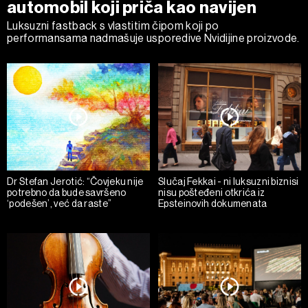
automobil koji priča kao navijen
Luksuzni fastback s vlastitim čipom koji po
performansama nadmašuje usporedive Nvidijine proizvode.
Dr Stefan Jerotić: “Čovjeku nije
Slučaj Fekkai - ni luksuzni biznisi
potrebno da bude savršeno
nisu pošteđeni otkrića iz
‘podešen’, već da raste”
Epsteinovih dokumenata