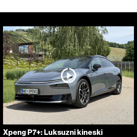
o kolačićima i drugim sličnim tehnologijama u
Politici
kolačića
. Kolačiće u bilo kojem trenutku možete ponovno
ažurirati klikom na „Prikaži detalje“. Privolu možete u bilo
kojem trenutku povući bez negativnih posljedica.
Xpeng P7+: Luksuzni kineski