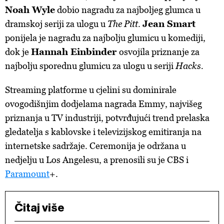
Noah Wyle
dobio nagradu za najboljeg glumca u
dramskoj seriji za ulogu u
The Pitt
.
Jean Smart
ponijela je nagradu za najbolju glumicu u komediji,
dok je
Hannah Einbinder
osvojila priznanje za
najbolju sporednu glumicu za ulogu u seriji
Hacks.
Streaming platforme u cjelini su dominirale
ovogodišnjim dodjelama nagrada Emmy, najvišeg
priznanja u TV industriji, potvrđujući trend prelaska
gledatelja s kablovske i televizijskog emitiranja na
internetske sadržaje. Ceremonija je održana u
nedjelju u Los Angelesu, a prenosili su je CBS i
Paramount
+.
Čitaj više