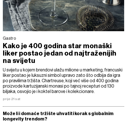
Gastro
Kako je 400 godina star monaški
liker postao jedan od najtraženijih
na svijetu
U svijetu u kojem brendovi ulažu milione u marketing, francuski
liker postao je luksuzni simbol upravo zato što odbija da igra
po pravilima tržišta. Chartreuse, koji već više od 400 godina
proizvode kartuzijanski monasi po tajnoj recepturi od 130
biljaka, osvojio je i koktel barove i kolekcionare.
prije 21 sat
Može li i domaće tržište uhvatiti korak s globalnim
longevity trendom?