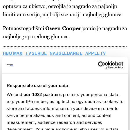
optužen za ubistvo, osvojila je nagrade za najbolju
limitiranu seriju, najbolji scenarij i najboljeg glumca.
Petnaestogodišnji
Owen Cooper
ponio je nagradu za
najboljeg sporednog glumca.
HBO MAX
TV SERIJE
NAJGLEDANIJE
APPLE TV
EMMY NAGRADE
NETFLIX SERIJE
SERIJA ADOLESCENCE
OWEN COOPER
EMMY 2025
Responsible use of your data
We and
our 1022 partners
process your personal data,
e.g. your IP-number, using technology such as cookies to
Kako izgraditi data centar u svemiru
store and access information on your device in order to
prije 14 minuta
serve personalized ads and content, ad and content
measurement, audience research and services
development. You have a choice in who uses your data