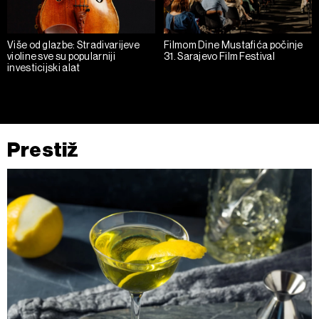
Više od glazbe: Stradivarijeve
Filmom Dine Mustafića počinje
violine sve su popularniji
31. Sarajevo Film Festival
investicijski alat
Prestiž