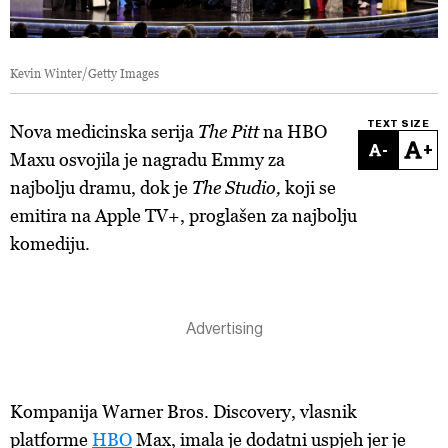
Kevin Winter/Getty Images
TEXT SIZE
Nova medicinska serija
The Pitt
na HBO
-
+
Maxu osvojila je nagradu Emmy za
najbolju dramu, dok je
The Studio,
koji se
emitira na Apple TV+, proglašen za najbolju
komediju.
Kompanija Warner Bros. Discovery, vlasnik
platforme
HBO
Max, imala je dodatni uspjeh jer je