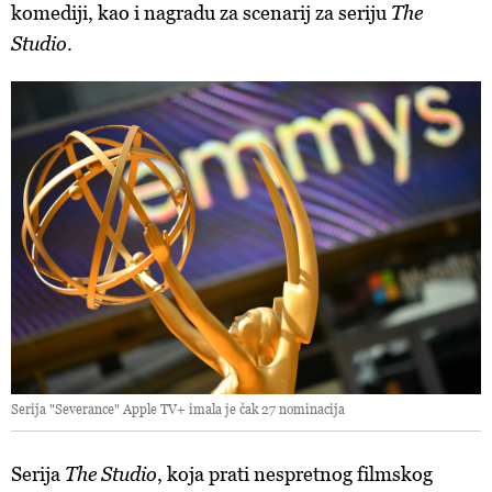
komediji, kao i nagradu za scenarij za seriju
The
Studio
.
Serija "Severance" Apple TV+ imala je čak 27 nominacija
Serija
The Studio
, koja prati nespretnog filmskog