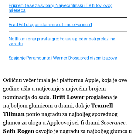
Pripremite se za svibanj: Najveći filmski i TV hitovi ovog
mjeseca
Brad Pitt ulogom dominira u filmu o Formuli 1
Netflix mijenja pravila igre: Fokus s gledanosti prelazi na
zaradu
Spajanje Paramounta i Warner Brosa pred nizom izazova
Odličnu večer imala je i platforma Apple, koja je ove
godine ušla u natjecanje s najvećim brojem
nominacija do sada.
Britt Lower
proglašena je
najboljom glumicom u drami, dok je
Tramell
Tillman
ponio nagradu za najboljeg sporednog
glumca za ulogu u Appleovoj sci-fi drami
Severance
.
Seth Rogen
osvojio je nagradu za najboljeg glumca u