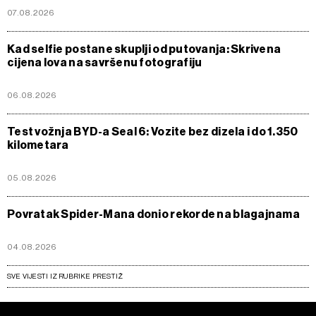
07.08.2026
Kad selfie postane skuplji od putovanja: Skrivena
cijena lova na savršenu fotografiju
06.08.2026
Test vožnja BYD-a Seal 6: Vozite bez dizela i do 1.350
kilometara
05.08.2026
Povratak Spider-Mana donio rekorde na blagajnama
04.08.2026
SVE VIJESTI IZ RUBRIKE PRESTIŽ