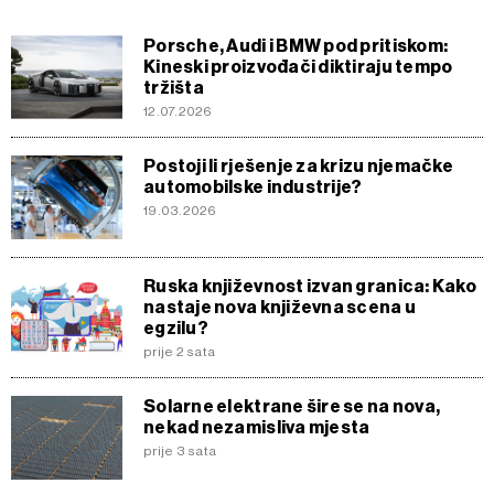
Porsche, Audi i BMW pod pritiskom:
Kineski proizvođači diktiraju tempo
tržišta
12.07.2026
Postoji li rješenje za krizu njemačke
automobilske industrije?
19.03.2026
Ruska književnost izvan granica: Kako
nastaje nova književna scena u
egzilu?
prije 2 sata
Solarne elektrane šire se na nova,
nekad nezamisliva mjesta
prije 3 sata