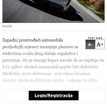
Porsche
TEXT SIZE
Zapadni proizvođači automobila
-
+
posljednjih mjeseci smanjuju planove za
električna vozila zbog slabije regulative i
potražnje, što je mnoge kupce navelo da se zapitaju da
li će njihov sljedeći automobil uopšte biti električni.
Međutim, nova dešavanja - rast cijena benzina
izazvan ratom na Bliskom istoku - mijenja tu sliku.
Login/Registracija