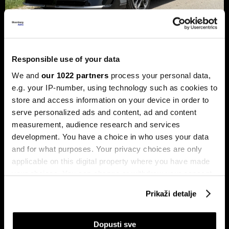
Xpeng P7+: Luksuzni kineski
Responsible use of your data
automobil koji priča kao navijen
We and
our 1022 partners
process your personal data,
Luksuzni fastback s vlastitim čipom koji po
e.g. your IP-number, using technology such as cookies to
performansama nadmašuje usporedive Nvidijine proizvode.
store and access information on your device in order to
serve personalized ads and content, ad and content
measurement, audience research and services
development. You have a choice in who uses your data
and for what purposes. Your privacy choices are only
applicable on this digital property where you have made
your choices. You can change or withdraw your consent
any time from the Cookie Declaration or by clicking on
Prikaži detalje
the Privacy trigger icon.
Dr Stefan Jerotić: “Čovjeku nije
Slučaj Fekkai - ni luksuzni biznisi
potrebno da bude savršeno
nisu pošteđeni otkrića iz
‘podešen’, već da raste”
Epsteinovih dokumenata
If you allow, we would also like to:
Dopusti sve