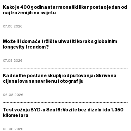
Kako je 400 godina star monaški liker postao jedan od
najtraženijih na svijetu
07.08.2026
Može li i domaće tržište uhvatiti korak s globalnim
longevity trendom?
07.08.2026
Kad selfie postane skuplji od putovanja: Skrivena
cijena lova na savršenu fotografiju
06.08.2026
Test vožnja BYD-a Seal 6: Vozite bez dizela i do 1.350
kilometara
05.08.2026