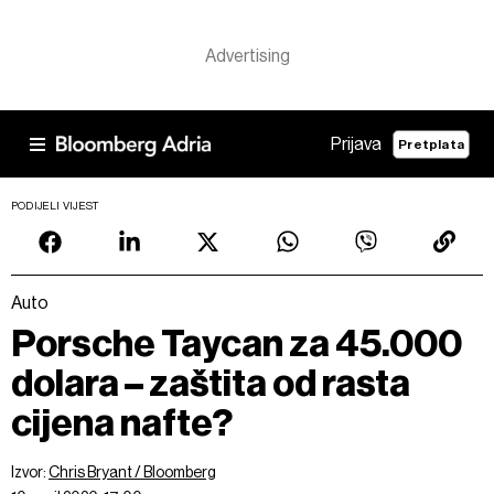
Prijava
Pretplata
PODIJELI VIJEST
Auto
Porsche Taycan za 45.000
dolara – zaštita od rasta
cijena nafte?
Izvor:
Chris Bryant / Bloomberg