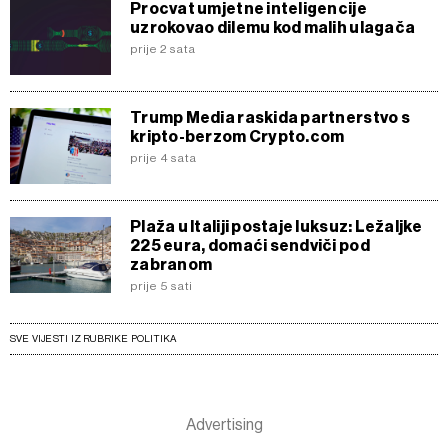
Procvat umjetne inteligencije
uzrokovao dilemu kod malih ulagača
prije 2 sata
Trump Media raskida partnerstvo s
kripto-berzom Crypto.com
prije 4 sata
Plaža u Italiji postaje luksuz: Ležaljke
225 eura, domaći sendviči pod
zabranom
prije 5 sati
SVE VIJESTI IZ RUBRIKE POLITIKA