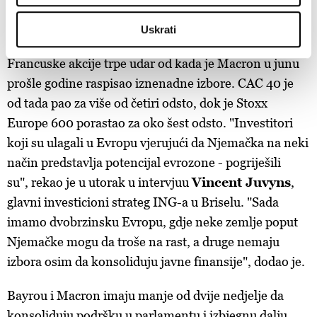
su nekada bile u centru evropske dužničke krize poput
Identify your device by actively scanning it for
Grčke i Portugala.
Uskrati
specific characteristics (fingerprinting)
Find out more about how your personal data is processed
Francuske akcije trpe udar od kada je Macron u junu
and set your preferences in the
details section
.
prošle godine raspisao iznenadne izbore. CAC 40 je
od tada pao za više od četiri odsto, dok je Stoxx
Zajednički voditelji obrade su HD-WIN ARENA SPORT
d.o.o. i
Partneri
. Više o podacima koje obrađujemo kao i
Europe 600 porastao za oko šest odsto. "Investitori
o vašim pravima pročitajte u našoj
Politici privatnosti
, a
koji su ulagali u Evropu vjerujući da Njemačka na neki
o kolačićima i drugim sličnim tehnologijama u
Politici
način predstavlja potencijal evrozone - pogriješili
kolačića
. Kolačiće u bilo kojem trenutku možete ponovno
su", rekao je u utorak u intervjuu
Vincent Juvyns
,
ažurirati klikom na „Prikaži detalje“. Privolu možete u bilo
glavni investicioni strateg ING-a u Briselu. "Sada
kojem trenutku povući bez negativnih posljedica.
imamo dvobrzinsku Evropu, gdje neke zemlje poput
Njemačke mogu da troše na rast, a druge nemaju
izbora osim da konsoliduju javne finansije", dodao je.
Bayrou i Macron imaju manje od dvije nedjelje da
konsoliduju podršku u parlamentu i izbjegnu dalju