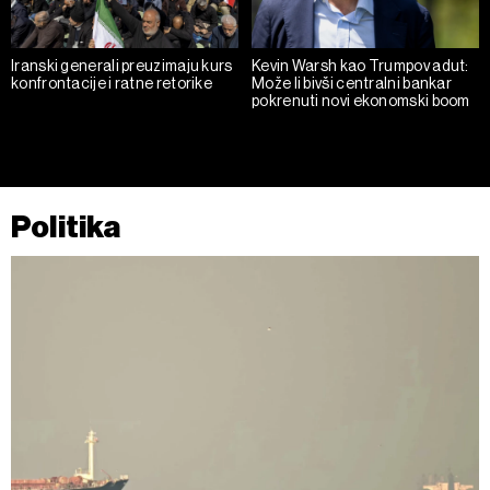
Iranski generali preuzimaju kurs
Kevin Warsh kao Trumpov adut:
konfrontacije i ratne retorike
Može li bivši centralni bankar
pokrenuti novi ekonomski boom
Politika