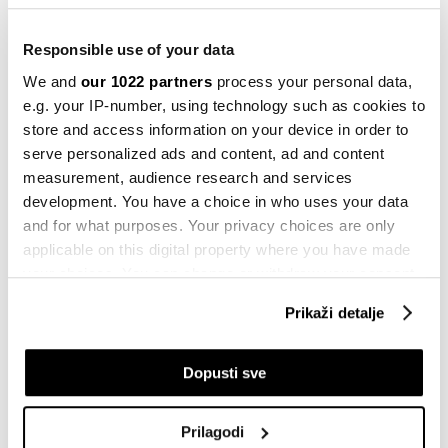
Responsible use of your data
We and
our 1022 partners
process your personal data,
e.g. your IP-number, using technology such as cookies to
store and access information on your device in order to
serve personalized ads and content, ad and content
measurement, audience research and services
development. You have a choice in who uses your data
and for what purposes. Your privacy choices are only
applicable on this digital property where you have made
your choices. You can change or withdraw your consent
any time from the Cookie Declaration or by clicking on
Bloomberg
Prikaži detalje
the Privacy trigger icon.
If you allow, we would also like to:
Dopusti sve
Collect information about your geographical
Francuske desetogodišnje obveznice sada su među
location which can be accurate to within several
Prilagodi
najskupljima u evrozoni, već nadmašivši zemlje koje
meters