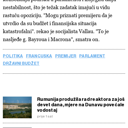
nestabilnost, što je težak zadatak imajući u vidu
rastuću opoziciju. "Mogu priznati premijeru da je
utvrdio da su budžet i finansijska situacija
katastrofalni". rekao je socijalista Vallau. "To je
nasljeđe g. Bayroua i
Macrona", smatra on.
POLITIKA
FRANCUSKA
PREMIJER
PARLAMENT
DRŽAVNI BUDŽET
Rumunija produžila rad reaktora za još
devet dana, mjere na Dunavu povećale
vodostaj
prije 1 sat