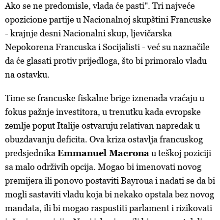
Ako se ne predomisle, vlada će pasti". Tri najveće
opozicione partije u Nacionalnoj skupštini Francuske
- krajnje desni Nacionalni skup, ljevičarska
Nepokorena Francuska i Socijalisti - već su naznačile
da će glasati protiv prijedloga, što bi primoralo vladu
na ostavku.
Time se francuske fiskalne brige iznenada vraćaju u
fokus pažnje investitora, u trenutku kada evropske
zemlje poput Italije ostvaruju relativan napredak u
obuzdavanju deficita. Ova kriza ostavlja francuskog
predsjednika
Emmanuel Macrona
u teškoj poziciji
sa malo održivih opcija. Mogao bi imenovati novog
premijera ili ponovo postaviti Bayroua i nadati se da bi
mogli sastaviti vladu koja bi nekako opstala bez novog
mandata, ili bi mogao raspustiti parlament i rizikovati