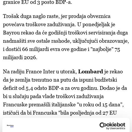
granice EU od 3 posto BDP-a.
Trošak duga naglo raste, jer prodaja obveznica
povećava troškove zaduživanja. U ponedjeljak je
Bayrou rekao da će godišnji troškovi servisiranja duga
nadmašiti sve ostale rashode, uključujući obrazovanje,
i dostići 66 milijardi evra ove godine i "najbolje" 75
milijardi 2026.
Na radiju France Inter u utorak,
Lombard
je rekao
da je zemlja trenutno na putu da ispuni budžetski
deficit od 5,4 odsto BDP-a za ovu godinu. Dodao je da
bi u slučaju pada vlade troškovi zaduživanja
Francuske premašili italijanske "u roku od 15 dana”,
ističući da bi Francuska "bila posljednja od 27 EU
članica".