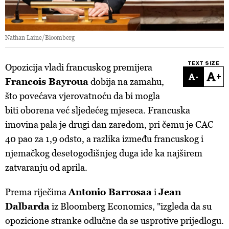
Nathan Laine/Bloomberg
TEXT SIZE
Opozicija vladi francuskog premijera
-
+
Francois Bayroua
dobija na zamahu,
što povećava vjerovatnoću da bi mogla
biti oborena već sljedećeg mjeseca. Francuska
imovina pala je drugi dan zaredom, pri čemu je CAC
40 pao za 1,9 odsto, a razlika između francuskog i
njemačkog desetogodišnjeg duga ide ka najširem
zatvaranju od aprila.
Prema riječima
Antonio Barrosaa
i
Jean
Dalbarda
iz Bloomberg Economics, "izgleda da su
opozicione stranke odlučne da se usprotive prijedlogu.