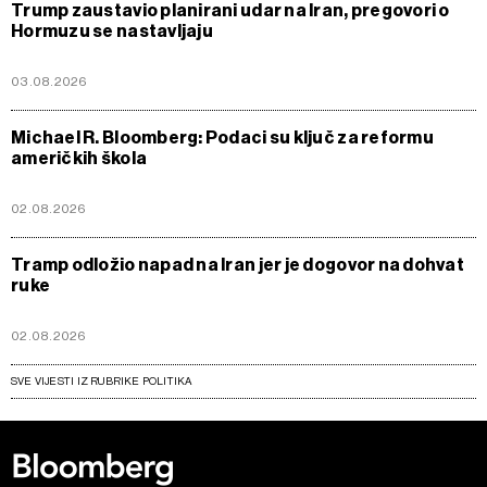
Trump zaustavio planirani udar na Iran, pregovori o
Hormuzu se nastavljaju
03.08.2026
Michael R. Bloomberg: Podaci su ključ za reformu
američkih škola
02.08.2026
Tramp odložio napad na Iran jer je dogovor na dohvat
ruke
02.08.2026
SVE VIJESTI IZ RUBRIKE POLITIKA