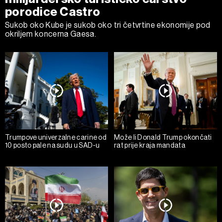
porodice Castro
Sukob oko Kube je sukob oko tri četvrtine ekonomije pod
okriljem koncerna Gaesa.
Trumpove univerzalne carine od
Može li Donald Trump okončati
10 posto pale na sudu u SAD-u
rat prije kraja mandata