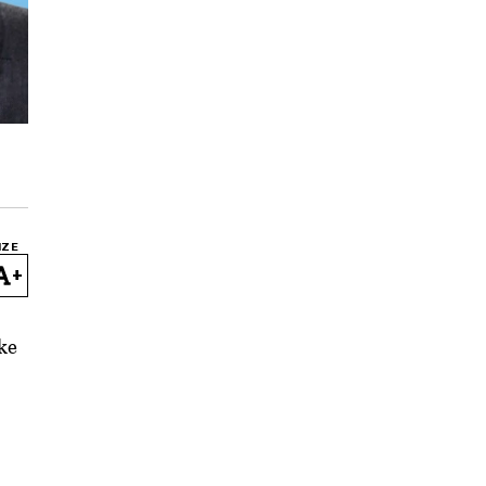
IZE
+
ske