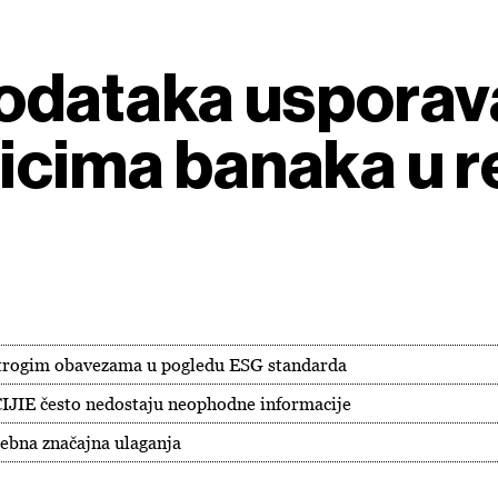
dataka usporava
icima banaka u re
 strogim obavezama u pogledu ESG standarda
IJIE često nedostaju neophodne informacije
rebna značajna ulaganja