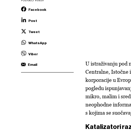
PODIJELI VIJEST
Facebook
Post
Tweet
WhatsApp
Viber
U istraživanju pod 
Email
Centralne, Istočne i
korporacije u Evrop
pogledu ispunjavanj
mikro, malim i sre
neophodne informacij
s kojima se suočava
Katalizatori ra