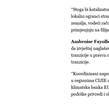
''Stoga bi katalizat
lokalni ogranci stra
zemalja, vodeći raču
primjenjuju na filijal
Ambroise Fayoll
da izvještaj naglaša
tranzicije u pravcu 
tranzicije.
''Koordinisani napo
u regionima CIJIE o
klimatska banka EU
podrške privredi i o