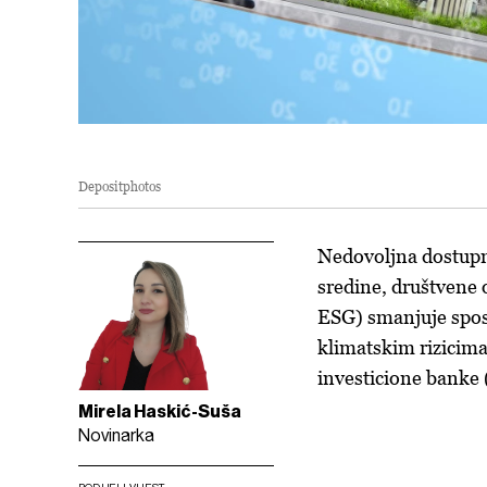
Depositphotos
Nedovoljna dostupn
sredine, društvene 
ESG) smanjuje spos
klimatskim rizicima
investicione banke 
Mirela Haskić-Suša
Novinarka