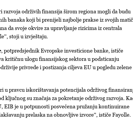
ori razvoja održivih finansija širom regiona mogli da budu
nih banaka koji bi prenijeli najbolje prakse iz svojih mati
na da svoje okvire za upravljanje rizicima iz centrala
e'', stoji u izvještaju.
e
, potpredsjednik Evropske investicione banke, ističe
va kritičnu ulogu finansijskog sektora u podsticanju
održivije privrede i postizanja ciljeva EU u pogledu zelene
ri u pravcu iskorištavanja potencijala održivog finansiran
d ključnog su značaja za pokretanje održivog razvoja. Ka
, EIB je u potpunosti posvećena pružanju kontinuirane
lakšavanju prelaska na obnovljive izvore'', ističe Fayolle.