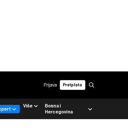
Prijava
Pretplata
Više
Bosna i
xpert
Hercegovina