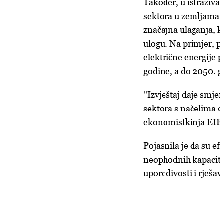
Također, u istraživ
sektora u zemljama 
značajna ulaganja, 
ulogu. Na primjer, p
električne energije
godine, a do 2050. 
''Izvještaj daje smj
sektora s načelima o
ekonomistkinja EI
Pojasnila je da su e
neophodnih kapacite
uporedivosti i rješa