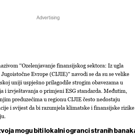
nazivom ''Ozelenjavanje finansijskog sektora: Iz ugla
 Jugoistočne Evrope (CIJIE)'' navodi se da su se velike
skoj uniji uspješno prilagodile strogim obavezama u
a i izvještavanja o primjeni ESG standarda. Međutim,
dnjim preduzećima u regionu CIJIE često nedostaju
e i svijest da bi razumjela klimatske i finansijske rizike
ju.
zvoja mogu biti lokalni ogranci stranih banak