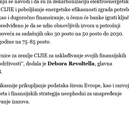
anju se navodi i da su za dekarbonizaciju elektroenergets
CIJIE i poboljšanje energetske efikasnosti zgrada potre
kao i dugoročno finansiranje, u čemu će banke igrati klju
redviđeno je da se udio obnovljivih izvora u potrošnji
 poveća sa sadašnjih oko 30 posto na 50 posto do 2030.
godine na 75-85 posto.
ernice za zemlje CIJIE za usklađivanje svojih finansijskih
drživosti'', dodala je
Debora Revoltella
, glavna
B.
fikasnije prikupljanje podataka širom Evrope, kao i razvoj
ta i finansijskih strategija neophodni za unapređenje
vanje izazova.