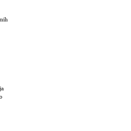
čnih
ja
o