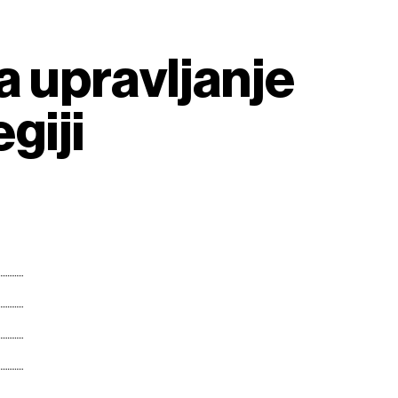
 upravljanje
giji