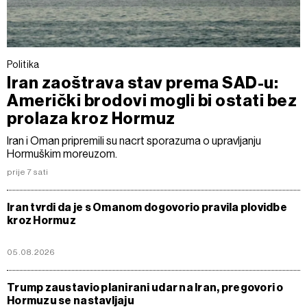
Politika
Iran zaoštrava stav prema SAD-u:
Američki brodovi mogli bi ostati bez
prolaza kroz Hormuz
Iran i Oman pripremili su nacrt sporazuma o upravljanju
Hormuškim moreuzom.
prije 7 sati
Iran tvrdi da je s Omanom dogovorio pravila plovidbe
kroz Hormuz
05.08.2026
Trump zaustavio planirani udar na Iran, pregovori o
Hormuzu se nastavljaju