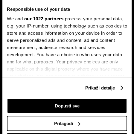
Sukob oko Kube je sukob oko tri četvrtine ekonomije pod
okriljem koncerna Gaesa.
Responsible use of your data
We and
our 1022 partners
process your personal data,
e.g. your IP-number, using technology such as cookies to
store and access information on your device in order to
serve personalized ads and content, ad and content
measurement, audience research and services
development. You have a choice in who uses your data
and for what purposes. Your privacy choices are only
applicable on this digital property where you have made
Trumpove univerzalne carine od
Može li Donald Trump okončati
your choices. You can change or withdraw your consent
10 posto pale na sudu u SAD-u
rat prije kraja mandata
any time from the Cookie Declaration or by clicking on
Prikaži detalje
the Privacy trigger icon.
If you allow, we would also like to:
Dopusti sve
Collect information about your geographical
location which can be accurate to within several
Prilagodi
meters