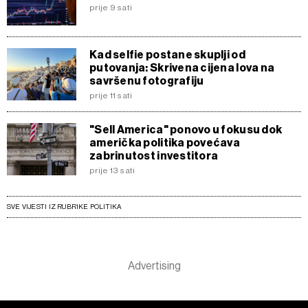
prije 9 sati
Kad selfie postane skuplji od
putovanja: Skrivena cijena lova na
savršenu fotografiju
prije 11 sati
"Sell America" ponovo u fokusu dok
američka politika povećava
zabrinutost investitora
prije 13 sati
SVE VIJESTI IZ RUBRIKE POLITIKA