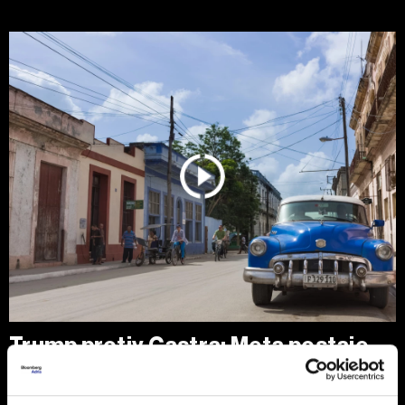
Trump protiv Castra: Meta postaje
milijardersko turističko carstvo
porodice Castro