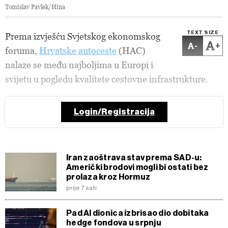
Tomislav Pavlek/Hina
TEXT SIZE
Prema izvješću Svjetskog ekonomskog
-
+
foruma,
Hrvatske autoceste
(HAC)
nalaze se među najboljima u Europi i
svijetu u pogledu kvalitete cestovne infrastrukture.
Login/Registracija
Iran zaoštrava stav prema SAD-u:
Američki brodovi mogli bi ostati bez
prolaza kroz Hormuz
prije 7 sati
Pad AI dionica izbrisao dio dobitaka
hedge fondova u srpnju