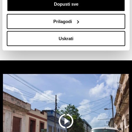
If you allow, we would also like to:
Dopusti sve
Collect information about your geographical
location which can be accurate to within several
SVE VIJESTI IZ RUBRIKE POLITIKA
Prilagodi
meters
Identify your device by actively scanning it for
Uskrati
specific characteristics (fingerprinting)
Find out more about how your personal data is processed
and set your preferences in the
details section
.
Zajednički voditelji obrade su HD-WIN ARENA SPORT
d.o.o. i
Partneri
. Više o podacima koje obrađujemo kao i
o vašim pravima pročitajte u našoj
Politici privatnosti
, a
o kolačićima i drugim sličnim tehnologijama u
Politici
kolačića
. Kolačiće u bilo kojem trenutku možete ponovno
ažurirati klikom na „Prikaži detalje“. Privolu možete u bilo
kojem trenutku povući bez negativnih posljedica.