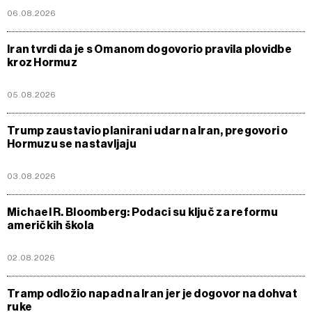
06.08.2026
Iran tvrdi da je s Omanom dogovorio pravila plovidbe
kroz Hormuz
05.08.2026
Trump zaustavio planirani udar na Iran, pregovori o
Hormuzu se nastavljaju
03.08.2026
Michael R. Bloomberg: Podaci su ključ za reformu
američkih škola
02.08.2026
Tramp odložio napad na Iran jer je dogovor na dohvat
ruke