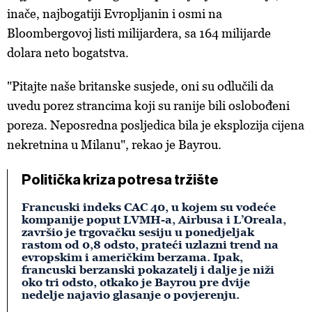
inače, najbogatiji Evropljanin i osmi na
Bloombergovoj listi milijardera, sa 164 milijarde
dolara neto bogatstva.
"Pitajte naše britanske susjede, oni su odlučili da
uvedu porez strancima koji su ranije bili oslobođeni
poreza. Neposredna posljedica bila je eksplozija cijena
nekretnina u Milanu", rekao je Bayrou.
Politička kriza potresa tržište
Francuski indeks CAC 40, u kojem su vodeće
kompanije poput LVMH-a, Airbusa i L’Oreala,
završio je trgovačku sesiju u ponedjeljak
rastom od 0,8 odsto, prateći uzlazni trend na
evropskim i američkim berzama. Ipak,
francuski berzanski pokazatelj i dalje je niži
oko tri odsto, otkako je Bayrou pre dvije
nedelje najavio glasanje o povjerenju.