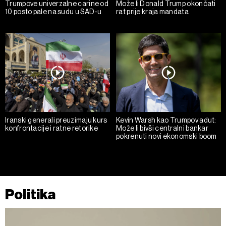
Trumpove univerzalne carine od
Može li Donald Trump okončati
10 posto pale na sudu u SAD-u
rat prije kraja mandata
Iranski generali preuzimaju kurs
Kevin Warsh kao Trumpov adut:
konfrontacije i ratne retorike
Može li bivši centralni bankar
pokrenuti novi ekonomski boom
Politika