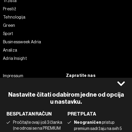
Tržišta
Prestiž
Tehnologija
Green
Sport
Businessweek Adria
Analiza
Adria Insight
Zapratite nas
Impressum
Politika kolačića
Facebook
Pravila privatnosti
Instagram
Nastavite čitati odabirom jedne od opcija
Uvjeti korištenja
Twitter
u nastavku.
Marketing
Linkedin
BESPLATAN RAČUN
PRETPLATA
Korištenje umjetne inteligencije
Tiktok
Pročitajte ovaj i još 3 članka
Neograničen
pristup
(ne odnosi se na PREMIUM
premium sadržaju na svih 5