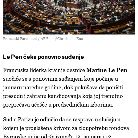
Francuski Parlament / AP Photo/Christophe Ena
Le Pen čeka ponovno suđenje
Francuska liderka krajnje desnice
Marine Le Pen
suočiće se s ponovnim suđenjem koje počinje u
januaru naredne godine, dok pokušava da poništi
presudu i zabranu kandidovanja koja joj trenutno
preprečava učešće u predsedničkim izborima.
Sud u Parizu je odlučio da se rasprave u slučaju u
kojem je proglašena krivom za zloupotrebu fondova
Evropske unije održe između 13. januara i 12.