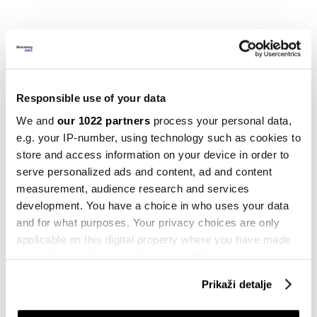
Globalne dionice nadomak rekorda,
slabiji podaci iz SAD-a smanjili strah od
Feda
Responsible use of your data
prije 59 minuta
We and
our 1022 partners
process your personal data,
Michael Burry ponovo upozorava na
e.g. your IP-number, using technology such as cookies to
američke dionice. Ali nešto
store and access information on your device in order to
zanemaruje
serve personalized ads and content, ad and content
prije 1 sat
measurement, audience research and services
development. You have a choice in who uses your data
Pregled berzi: Fed na raskrsnici, akcije
na rekordima, zlato ponovo jača
and for what purposes. Your privacy choices are only
prije 3 sata
applicable on this digital property where you have made
your choices. You can change or withdraw your consent
any time from the Cookie Declaration or by clicking on
Prikaži detalje
Od nestašice dizela do utrke za bakar-
the Privacy trigger icon.
pet vijesti za danas
prije 3 sata