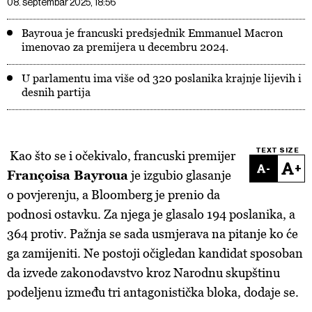
08. septembar 2025, 18:56
Bayroua je francuski predsjednik Emmanuel Macron
imenovao za premijera u decembru 2024.
U parlamentu ima više od 320 poslanika krajnje lijevih i
desnih partija
TEXT SIZE
Kao što se i očekivalo, francuski premijer
-
+
Françoisa Bayroua
je izgubio glasanje
o povjerenju, a Bloomberg je prenio da
podnosi ostavku. Za njega je glasalo 194 poslanika, a
364 protiv. Pažnja se sada usmjerava na pitanje ko će
ga zamijeniti. Ne postoji očigledan kandidat sposoban
da izvede zakonodavstvo kroz Narodnu skupštinu
podeljenu između tri antagonistička bloka, dodaje se.