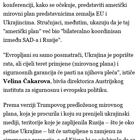
konferenciji, kako se očekuje, predstaviti američki
mirovni plan predstavnicima zemalja EU i
Ukrajincima. Stručnjaci, međutim, ukazuju da je taj
"američki plan" već bio "bilateralno koordinisan
između SAD-a i Rusije".
"Evropljani su samo posmatrači, Ukrajina je poprište
rata, ali cijeli teret primjene (mirovnog plana) i
sigurnosnih garancija će pasti na njihova pleća", ističe
Velina Čakarova
, bivša direktorica Austrijskog
instituta za sigurnosnu i evropsku politiku.
Prema verziji Trumpovog predloženog mirovnog
plana, koja je procurila i koju su prenijeli ukrajinski
mediji, teritorije koje je zaplijenila Rusija – što je oko
petine Ukrajine – bit će ustupljene u zamjenu za
sigurnosne garancije, a od Kijeva bi se očekivalo da se