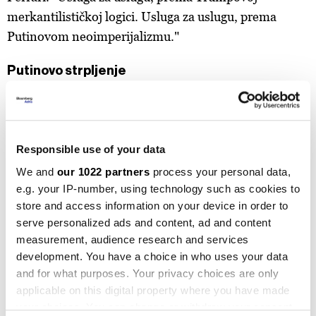
merkantilističkoj logici. Usluga za uslugu, prema
Putinovom neoimperijalizmu."
Putinovo strpljenje
Putinovo strpljenje se isplatilo, ističe
Tatjana
Stanovaja
, osnivačica i glavna analitičarka R.Politik,
analitičarske agencije specijalizovane za Rusiju i
Responsible use of your data
Istočnu Evropu. Kako ističe, mnoge visoke ličnosti u
We and
our 1022 partners
process your personal data,
ruskim diplomatskim i sigurnosnim krugovima bile su
e.g. your IP-number, using technology such as cookies to
sve više frustrirane početnim izjavama o Ukrajini i
store and access information on your device in order to
pristupima Trumpa i njegovog tima.
serve personalized ads and content, ad and content
measurement, audience research and services
"Trumpovi 'planovi' su se činili ne samo
development. You have a choice in who uses your data
neprihvatljivim, već i potpuno neprijateljskim.
and for what purposes. Your privacy choices are only
applicable on this digital property where you have made
Posebno je iritantna bila ideja 'suočavanja s Rusijom s
your choices. You can change or withdraw your consent
pozicije snage'. Ipak, Putin je odabrao strpljenje,