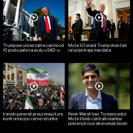
Trumpove univerzalne carine od
Može li Donald Trump okončati
10 posto pale na sudu u SAD-u
rat prije kraja mandata
Iranski generali preuzimaju kurs
Kevin Warsh kao Trumpov adut:
konfrontacije i ratne retorike
Može li bivši centralni bankar
pokrenuti novi ekonomski boom