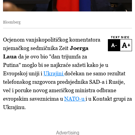
Bloomberg
TEXT SIZE
Ocjenom vanjskopolitičkog komentatora
-
+
njemačkog sedmičnika Zeit
Joerga
Laua
da je ovo bio "dan trijumfa za
Putina" moglo bi se najkraće sažeti kako je u
Evropskoj uniji i
Ukrajini
dočekan ne samo rezultat
telefonskog razgovora predsjednika SAD-a i Rusije,
već i poruke novog američkog ministra odbrane
evropskim saveznicima u
NATO-u
i u Kontakt grupi za
Ukrajinu.