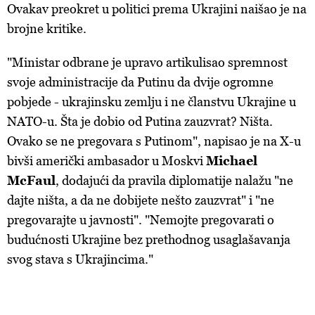
Ovakav preokret u politici prema Ukrajini naišao je na
brojne kritike.
"Ministar odbrane je upravo artikulisao spremnost
svoje administracije da Putinu da dvije ogromne
pobjede - ukrajinsku zemlju i ne članstvu Ukrajine u
NATO-u. Šta je dobio od Putina zauzvrat? Ništa.
Ovako se ne pregovara s Putinom", napisao je na X-u
bivši američki ambasador u Moskvi
Michael
McFaul
, dodajući da pravila diplomatije nalažu "ne
dajte ništa, a da ne dobijete nešto zauzvrat" i "ne
pregovarajte u javnosti". "Nemojte pregovarati o
budućnosti Ukrajine bez prethodnog usaglašavanja
svog stava s Ukrajincima."