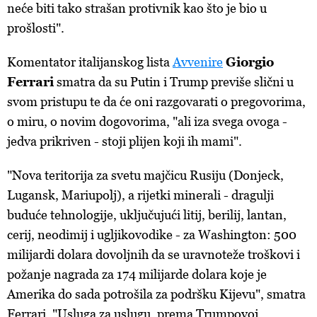
neće biti tako strašan protivnik kao što je bio u
prošlosti".
Komentator italijanskog lista
Avvenire
Giorgio
Ferrari
smatra da su Putin i Trump previše slični u
svom pristupu te da će oni razgovarati o pregovorima,
o miru, o novim dogovorima, "ali iza svega ovoga -
jedva prikriven - stoji plijen koji ih mami".
"Nova teritorija za svetu majčicu Rusiju (Donjeck,
Lugansk, Mariupolj), a rijetki minerali - dragulji
buduće tehnologije, uključujući litij, berilij, lantan,
cerij, neodimij i ugljikovodike - za Washington: 500
milijardi dolara dovoljnih da se uravnoteže troškovi i
požanje nagrada za 174 milijarde dolara koje je
Amerika do sada potrošila za podršku Kijevu", smatra
Ferrari. "Usluga za uslugu, prema Trumpovoj