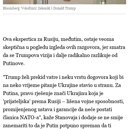
kojem trenutku povući bez negativnih posljedica.
Bloomberg Volodimir Zelenski i Donald Trump
Ova ekspertica za Rusiju, međutim, ostaje veoma
skeptična u pogledu izgleda ovih razgovora, jer smatra
da se Trumpova vizija i dalje radikalno razlikuje od
Putinove.
"Trump želi prekid vatre i neku vrstu dogovora koji bi
na neko vrijeme pitanje Ukrajine stavio u stranu. Za
Putina, pravo rješenje znači Ukrajinu koja je
'prijateljska' prema Rusiji – lišena vojne sposobnosti,
promijenjenog ustava i garancije da neće postati
članica NATO-a", kaže Stanovaja i dodaje se ne smije
zanemariti to da je Putin potpuno spreman da ti