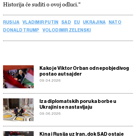
Historija će suditi o ovoj odluci."
RUSIJA
VLADIMIR PUTIN
SAD
EU
UKRAJINA
NATO
DONALD TRUMP
VOLODIMIR ZELENSKI
Kako je Viktor Orban od nepobjedivog
postao autsajder
09.04.2026
Iza diplomatskih poruka borbe u
Ukrajini se nastavljaju
09.06.2026
Kina i Rusija uz Iran, dok SAD ostaje