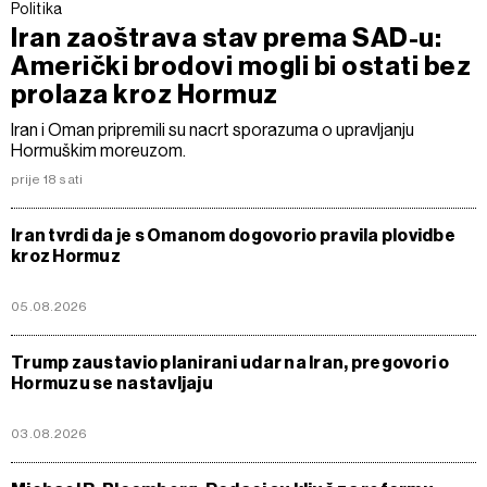
Politika
Iran zaoštrava stav prema SAD-u:
Američki brodovi mogli bi ostati bez
prolaza kroz Hormuz
Iran i Oman pripremili su nacrt sporazuma o upravljanju
Hormuškim moreuzom.
prije 18 sati
Iran tvrdi da je s Omanom dogovorio pravila plovidbe
kroz Hormuz
05.08.2026
Trump zaustavio planirani udar na Iran, pregovori o
Hormuzu se nastavljaju
03.08.2026