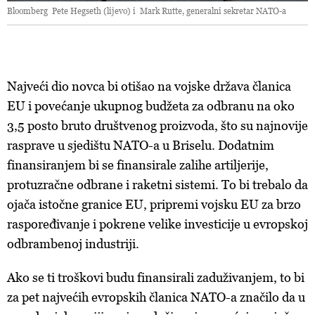
Bloomberg Pete Hegseth (lijevo) i Mark Rutte, generalni sekretar NATO-a
Najveći dio novca bi otišao na vojske država članica
EU i povećanje ukupnog budžeta za odbranu na oko
3,5 posto bruto društvenog proizvoda, što su najnovije
rasprave u sjedištu NATO-a u Briselu. Dodatnim
finansiranjem bi se finansirale zalihe artiljerije,
protuzračne odbrane i raketni sistemi. To bi trebalo da
ojača istočne granice EU, pripremi vojsku EU za brzo
raspoređivanje i pokrene velike investicije u evropskoj
odbrambenoj industriji.
Ako se ti troškovi budu finansirali zaduživanjem, to bi
za pet najvećih evropskih članica NATO-a značilo da u