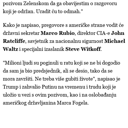
pozivom Zelenskom da ga obavijestim o razgovoru
koji je održan. Uradit ću to odmah."
Kako je napisao, pregovore s američke strane vodit će
državni sekretar
Marco Rubio
, direktor CIA-e
John
Ratcliffe
, savjetnik za nacionalnu sigurnost
Michael
Waltz
i specijalni izaslanik
Steve Witkoff
.
"Milioni ljudi su poginuli u ratu koji se ne bi dogodio
da sam ja bio predsjednik, ali se desio, tako da se
mora završiti. Ne treba više gubiti živote", napisao je
Trump i zahvalio Putinu na vremenu i trudu koji je
uložio u vezi s ovim pozivom, kao i na oslobađanju
američkog državljanina Marca Fogela.