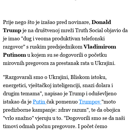
Prije nego što je izašao pred novinare,
Donald
Trump
je na društvenoj mreži Truth Social objavio da
je imao "dug i veoma produktivan telefonski
razgovor" s ruskim predsjednikom
Vladimirom
Putinom
u kojem su se dogovorili o početku
mirovnih pregovora za prestanak rata u Ukrajini.
"Razgovarali smo o Ukrajini, Bliskom istoku,
energetici, vještačkoj inteligenciji, snazi dolara i
drugim temama", napisao je Trump i oduševljeno
istakao da je
Putin
čak pomenuo
Trumpov
"moto
predizborne kampanje: zdrav razum", te da obojica
"vrlo snažno" vjeruju u to. "Dogovorili smo se da naši
timovi odmah počnu pregovore. I počet ćemo