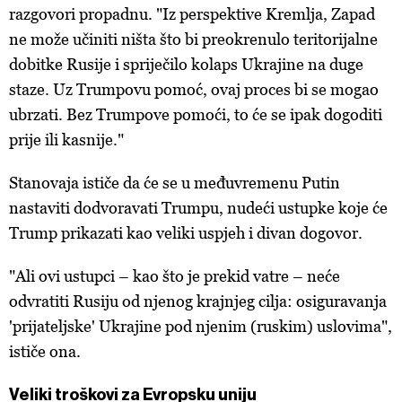
razgovori propadnu. "Iz perspektive Kremlja, Zapad
ne može učiniti ništa što bi preokrenulo teritorijalne
dobitke Rusije i spriječilo kolaps Ukrajine na duge
staze. Uz Trumpovu pomoć, ovaj proces bi se mogao
ubrzati. Bez Trumpove pomoći, to će se ipak dogoditi
prije ili kasnije."
Stanovaja ističe da će se u međuvremenu Putin
nastaviti dodvoravati Trumpu, nudeći ustupke koje će
Trump prikazati kao veliki uspjeh i divan dogovor.
"Ali ovi ustupci – kao što je prekid vatre – neće
odvratiti Rusiju od njenog krajnjeg cilja: osiguravanja
'prijateljske' Ukrajine pod njenim (ruskim) uslovima",
ističe ona.
Veliki troškovi za Evropsku uniju