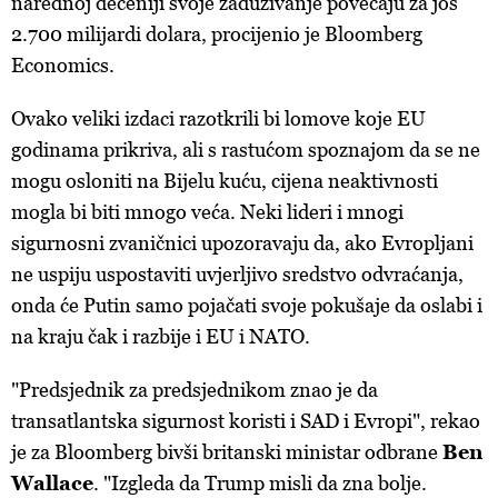
narednoj deceniji svoje zaduživanje povećaju za još
2.700 milijardi dolara, procijenio je Bloomberg
Economics.
Ovako veliki izdaci razotkrili bi lomove koje EU
godinama prikriva, ali s rastućom spoznajom da se ne
mogu osloniti na Bijelu kuću, cijena neaktivnosti
mogla bi biti mnogo veća. Neki lideri i mnogi
sigurnosni zvaničnici upozoravaju da, ako Evropljani
ne uspiju uspostaviti uvjerljivo sredstvo odvraćanja,
onda će Putin samo pojačati svoje pokušaje da oslabi i
na kraju čak i razbije i EU i NATO.
"Predsjednik za predsjednikom znao je da
transatlantska sigurnost koristi i SAD i Evropi", rekao
je za Bloomberg bivši britanski ministar odbrane
Ben
Wallace
. "Izgleda da Trump misli da zna bolje.