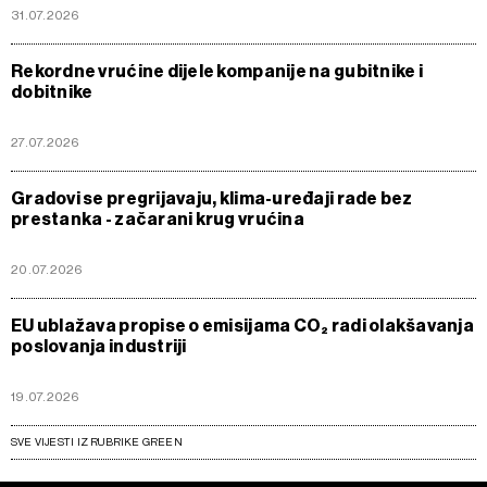
31.07.2026
Rekordne vrućine dijele kompanije na gubitnike i
dobitnike
27.07.2026
Gradovi se pregrijavaju, klima-uređaji rade bez
prestanka - začarani krug vrućina
20.07.2026
EU ublažava propise o emisijama CO₂ radi olakšavanja
poslovanja industriji
19.07.2026
SVE VIJESTI IZ RUBRIKE GREEN