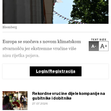
Bloomberg
TEXT SIZE
Europa se suočava s novom klimatskom
-
+
stvarnošću jer ekstremne vrućine više
nisu rijetka pojava.
Login/Registracija
Rekordne vrućine dijele kompanije na
gubitnike i dobitnike
27.07.2026