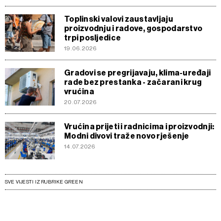
Toplinski valovi zaustavljaju
proizvodnju i radove, gospodarstvo
trpi posljedice
19.06.2026
Gradovi se pregrijavaju, klima-uređaji
rade bez prestanka - začarani krug
vrućina
20.07.2026
Vrućina prijeti i radnicima i proizvodnji:
Modni divovi traže novo rješenje
14.07.2026
SVE VIJESTI IZ RUBRIKE GREEN