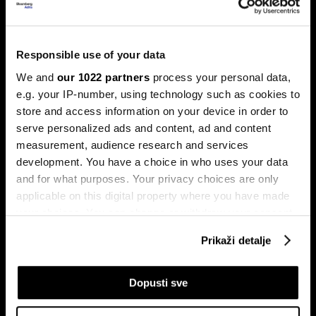
Preokret u autoindustriji: Geely
preuzima inicijativu od BYD-a
Geely se u vremenima neizvjesnosti oslanja na globalnu
prodajnu mrežu i za kineski brend netipičnu raznolikost
Responsible use of your data
pogonskih sklopova, budući da proizvodi i modele s
motorima s unutarnjim izgaranjem.
We and
our 1022 partners
process your personal data,
e.g. your IP-number, using technology such as cookies to
store and access information on your device in order to
serve personalized ads and content, ad and content
measurement, audience research and services
development. You have a choice in who uses your data
and for what purposes. Your privacy choices are only
applicable on this digital property where you have made
your choices. You can change or withdraw your consent
Sateliti otkrivaju zašto je
Ko je uništio evropsku
any time from the Cookie Declaration or by clicking on
venezuelanska nafta rizična
automobilsku industriju?
Prikaži detalje
igra
the Privacy trigger icon.
If you allow, we would also like to:
Dopusti sve
Collect information about your geographical